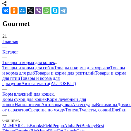
Gourmet
21
Главная
—
Каталог
—
Товары и корма для кошек
Товары и корма для собак
Товары и корма для хорьков
Товары
и корма для рыб
Товары и корма для рептилий
Товары и корма
для птиц
Товары и корма для
грызунов
Автозапчасти(AUTOSKIT)
—
Корм влажный для кошек
Корм сухой для кошек
Корм лечебный для
кошек
Наполнитель
Автокормушки
Аксессуары
Витамины
Домик
от паразитов
Средства по уходу
Тонель
Туалеты, совки
Шлейки
—
Gourmet
Mi-Мi
All Cats
BrooksField
Peppo
AlphaPet
Berkley
Best
Dinner
Farmina
BioMenu
Blitz
Cat Lunch
Cats