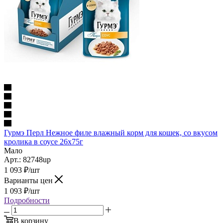
Гурмэ Перл Нежное филе влажный корм для кошек, со вкусом
кролика в соусе 26х75г
Мало
Арт.: 82748up
1 093
₽
/шт
Варианты цен
1 093
₽
/шт
Подробности
В корзину