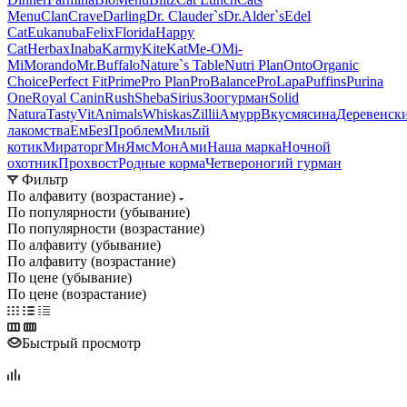
Menu
Clan
Crave
Darling
Dr. Clauder`s
Dr.Alder`s
Edel
Cat
Eukanuba
Felix
Florida
Happy
Cat
Herbax
Inaba
Karmy
KiteKat
Me-O
Mi-
Мi
Morando
Mr.Buffalo
Nature`s Table
Nutri Plan
Onto
Organic
Сhoice
Perfect Fit
Prime
Pro Plan
ProBalance
ProLapa
Puffins
Purina
One
Royal Canin
Rush
Sheba
Sirius
Зоогурман
Solid
Natura
Tasty
VitAnimals
Whiskas
Zillii
Амурр
Вкусмясина
Деревенск
лакомства
ЕмБезПроблем
Милый
котик
Мираторг
МнЯмс
МонАми
Наша марка
Ночной
охотник
Прохвост
Родные корма
Четвероногий гурман
Фильтр
По алфавиту (возрастание)
По популярности (убывание)
По популярности (возрастание)
По алфавиту (убывание)
По алфавиту (возрастание)
По цене (убывание)
По цене (возрастание)
Быстрый просмотр