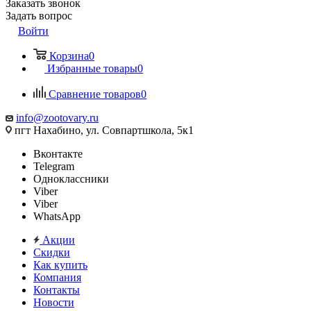
Заказать звонок
Задать вопрос
Войти
Корзина
0
Избранные товары
0
Сравнение товаров
0
info@zootovary.ru
пгт Нахабино, ул. Совпартшкола, 5к1
Вконтакте
Telegram
Одноклассники
Viber
Viber
WhatsApp
Акции
Скидки
Как купить
Компания
Контакты
Новости