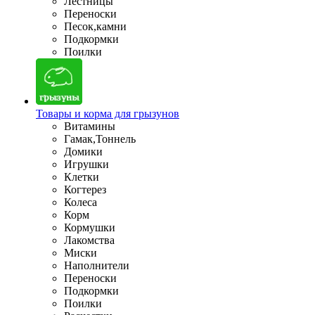
Лестницы
Переноски
Песок,камни
Подкормки
Поилки
Товары и корма для грызунов
Витамины
Гамак,Тоннель
Домики
Игрушки
Клетки
Когтерез
Колеса
Корм
Кормушки
Лакомства
Миски
Наполнители
Переноски
Подкормки
Поилки