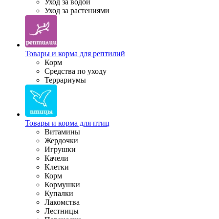
Уход за водой
Уход за растениями
Товары и корма для рептилий
Корм
Средства по уходу
Террариумы
Товары и корма для птиц
Витамины
Жердочки
Игрушки
Качели
Клетки
Корм
Кормушки
Купалки
Лакомства
Лестницы