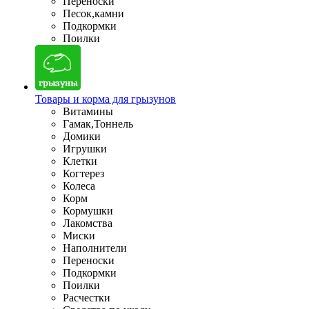
Переноски
Песок,камни
Подкормки
Поилки
Товары и корма для грызунов
Витамины
Гамак,Тоннель
Домики
Игрушки
Клетки
Когтерез
Колеса
Корм
Кормушки
Лакомства
Миски
Наполнители
Переноски
Подкормки
Поилки
Расчестки