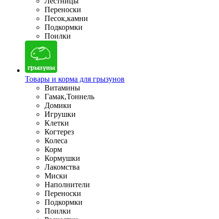
Лестницы
Переноски
Песок,камни
Подкормки
Поилки
Товары и корма для грызунов
Витамины
Гамак,Тоннель
Домики
Игрушки
Клетки
Когтерез
Колеса
Корм
Кормушки
Лакомства
Миски
Наполнители
Переноски
Подкормки
Поилки