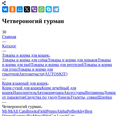
Четвероногий гурман
30
Главная
—
Каталог
—
Товары и корма для кошек
Товары и корма для собак
Товары и корма для хорьков
Товары
и корма для рыб
Товары и корма для рептилий
Товары и корма
для птиц
Товары и корма для
грызунов
Автозапчасти(AUTOSKIT)
—
Корм влажный для кошек
Корм сухой для кошек
Корм лечебный для
кошек
Наполнитель
Автокормушки
Аксессуары
Витамины
Домик
от паразитов
Средства по уходу
Тонель
Туалеты, совки
Шлейки
—
Четвероногий гурман
Mi-Мi
All Cats
BrooksField
Peppo
AlphaPet
Berkley
Best
Dinner
Farmina
BioMenu
Blitz
Cat Lunch
Cats