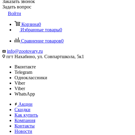
Заказать звонок
Задать вопрос
Войти
Корзина
0
Избранные товары
0
Сравнение товаров
0
info@zootovary.ru
пгт Нахабино, ул. Совпартшкола, 5к1
Вконтакте
Telegram
Одноклассники
Viber
Viber
WhatsApp
Акции
Скидки
Как купить
Компания
Контакты
Новости