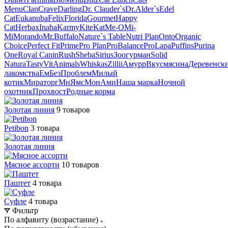
Menu
Clan
Crave
Darling
Dr. Clauder`s
Dr.Alder`s
Edel
Cat
Eukanuba
Felix
Florida
Gourmet
Happy
Cat
Herbax
Inaba
Karmy
KiteKat
Me-O
Mi-
Мi
Morando
Mr.Buffalo
Nature`s Table
Nutri Plan
Onto
Organic
Сhoice
Perfect Fit
Prime
Pro Plan
ProBalance
ProLapa
Puffins
Purina
One
Royal Canin
Rush
Sheba
Sirius
Зоогурман
Solid
Natura
Tasty
VitAnimals
Whiskas
Zillii
Амурр
Вкусмясина
Деревенск
лакомства
ЕмБезПроблем
Милый
котик
Мираторг
МнЯмс
МонАми
Наша марка
Ночной
охотник
Прохвост
Родные корма
Золотая линия
9 товаров
Petibon
3 товара
Золотая линия
Мясное ассорти
10 товаров
Паштет
4 товара
Суфле
4 товара
Фильтр
По алфавиту (возрастание)