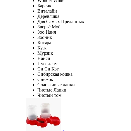
Wonder White
Барсик
Виталайн
Деревяшка
Для Самых Преданных
Зверьё Моё
Зоо Няня
Зооник
Котяра
Кузя
Мурзик
Найси
Пусси-кет
Си Си Кэт
Сибирская кошка
Снежок
Счастливые лапки
Чистые Лапки
Чистый том