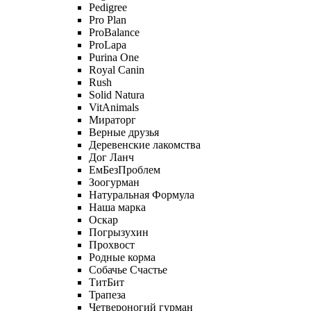
Pedigree
Pro Plan
ProBalance
ProLapa
Purina One
Royal Canin
Rush
Solid Natura
VitAnimals
Мираторг
Верные друзья
Деревенские лакомства
Дог Ланч
ЕмБезПроблем
Зоогурман
Натуральная Формула
Наша марка
Оскар
Погрызухин
Прохвост
Родные корма
Собачье Счастье
ТитБит
Трапеза
Четвероногий гурман