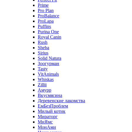
Prime
Pro Plan
ProBalance
ProLapa
Puffins
Purina One
Royal Canin
Rush
Sheba
Sirius
Solid Natura
Зоогурман
Tasty
VitAnimals
Whiskas
Zillii
Амурр
Вкусмясина
Деревенские лакомства
ЕмБезПроблем
Милый котик
Мираторг
МнЯмс
МонАми