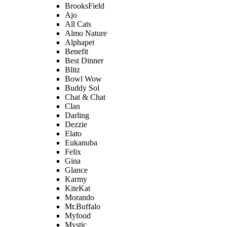
BrooksField
Ajo
All Cats
Almo Nature
Alphapet
Benefit
Best Dinner
Blitz
Bowl Wow
Buddy Sol
Chat & Chat
Clan
Darling
Dezzie
Elato
Eukanuba
Felix
Gina
Glance
Karmy
KiteKat
Morando
Mr.Buffalo
Myfood
Mystic