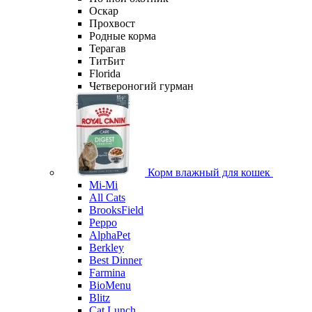
Оскар
Прохвост
Родные корма
Терагав
ТитБит
Florida
Четвероногий гурман
Корм влажный для кошек
Mi-Мi
All Cats
BrooksField
Peppo
AlphaPet
Berkley
Best Dinner
Farmina
BioMenu
Blitz
Cat Lunch