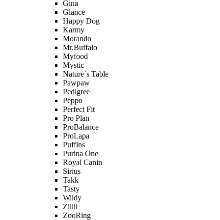
Gina
Glance
Happy Dog
Karmy
Morando
Mr.Buffalo
Myfood
Mystic
Nature`s Table
Pawpaw
Pedigree
Peppo
Perfect Fit
Pro Plan
ProBalance
ProLapa
Puffins
Purina One
Royal Canin
Sirius
Takk
Tasty
Wildy
Zillii
ZooRing