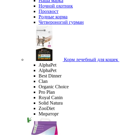
Наша марка
Ночной охотник
Прохвост
Родные корма
Четвероногий гурман
Корм лечебный для кошек
AlphaPet
AlphaPet
Best Dinner
Clan
Organic Сhoice
Pro Plan
Royal Canin
Solid Natura
ZooDiet
Мираторг