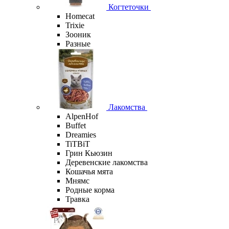
Когтеточки
Homecat
Trixie
Зооник
Разные
Лакомства
AlpenHof
Buffet
Dreamies
TiTBiT
Грин Кьюзин
Деревенские лакомства
Кошачья мята
Мнямс
Родные корма
Травка