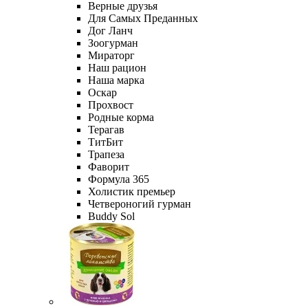
Верные друзья
Для Самых Преданных
Дог Ланч
Зоогурман
Мираторг
Наш рацион
Наша марка
Оскар
Прохвост
Родные корма
Терагав
ТитБит
Трапеза
Фаворит
Формула 365
Холистик премьер
Четвероногий гурман
Buddy Sol