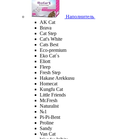
Наполнитель
AK Cat
Brava
Cat Step
Cat's White
Cats Best
Eco-premium
Eko Cat`s
Eliott
Fleep
Fresh Step
Hakase Arekkusu
Homecat
Kungfu Cat
Little Friends
Mr.Fresh
Naturalist
№1
Pi-Pi-Bent
Proline
Sandy
Van Cat