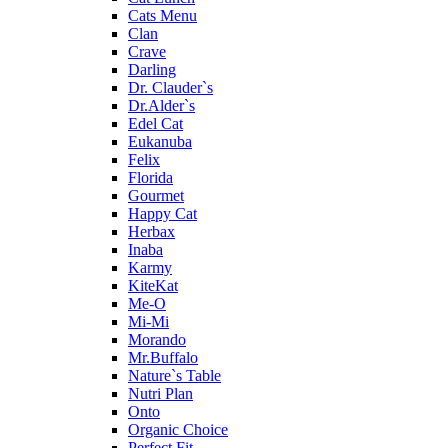
Cats Menu
Clan
Crave
Darling
Dr. Clauder`s
Dr.Alder`s
Edel Cat
Eukanuba
Felix
Florida
Gourmet
Happy Cat
Herbax
Inaba
Karmy
KiteKat
Me-O
Mi-Мi
Morando
Mr.Buffalo
Nature`s Table
Nutri Plan
Onto
Organic Сhoice
Perfect Fit