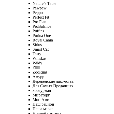
Nature`s Table
Pawpaw
Peppo
Perfect Fit
Pro Plan
ProBalance
Puffins
Purina One
Royal Canin
Sirius
Smart Cat
Tasty
Whiskas
Wildy
Zillii
ZooRing
Амурр
Деревенские лакомства
Для Самых Преданных
Зоогурман
Мираторг
Мон Ами
Наш рацион
Наша марка
Ночной охотник