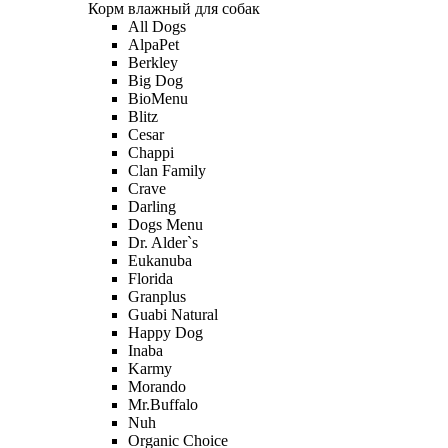
Корм влажный для собак
All Dogs
AlpaPet
Berkley
Big Dog
BioMenu
Blitz
Cesar
Chappi
Clan Family
Crave
Darling
Dogs Menu
Dr. Alder`s
Eukanuba
Florida
Granplus
Guabi Natural
Happy Dog
Inaba
Karmy
Morando
Mr.Buffalo
Nuh
Organic Сhoice