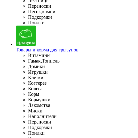
Лестницы
Переноски
Песок,камни
Подкормки
Поилки
Товары и корма для грызунов
Витамины
Гамак,Тоннель
Домики
Игрушки
Клетки
Когтерез
Колеса
Корм
Кормушки
Лакомства
Миски
Наполнители
Переноски
Подкормки
Поилки