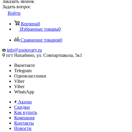
Заказать звонок
Задать вопрос
Войти
Корзина
0
Избранные товары
0
Сравнение товаров
0
info@zootovary.ru
пгт Нахабино, ул. Совпартшкола, 5к1
Вконтакте
Telegram
Одноклассники
Viber
Viber
WhatsApp
Акции
Скидки
Как купить
Компания
Контакты
Новости