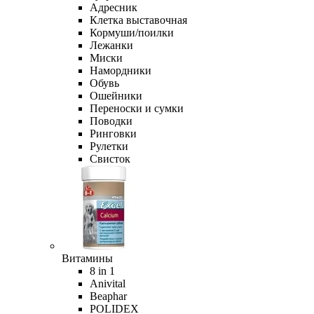
Адресник
Клетка выставочная
Кормуши/поилки
Лежанки
Миски
Намордники
Обувь
Ошейники
Переноски и сумки
Поводки
Ринговки
Рулетки
Свисток
Витамины
8 in 1
Anivital
Beaphar
POLIDEX