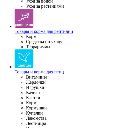
Уход за водой
Уход за растениями
Товары и корма для рептилий
Корм
Средства по уходу
Террариумы
Товары и корма для птиц
Витамины
Жердочки
Игрушки
Качели
Клетки
Корм
Кормушки
Купалки
Лакомства
Лестницы