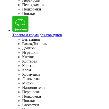
Переноски
Песок,камни
Подкормки
Поилки
Товары и корма для грызунов
Витамины
Гамак,Тоннель
Домики
Игрушки
Клетки
Когтерез
Колеса
Корм
Кормушки
Лакомства
Миски
Наполнители
Переноски
Подкормки
Поилки
Расчестки