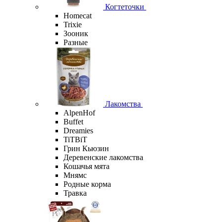
Когтеточки
Homecat
Trixie
Зооник
Разные
Лакомства
AlpenHof
Buffet
Dreamies
TiTBiT
Грин Кьюзин
Деревенские лакомства
Кошачья мята
Мнямс
Родные корма
Травка