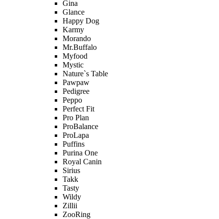
Gina
Glance
Happy Dog
Karmy
Morando
Mr.Buffalo
Myfood
Mystic
Nature`s Table
Pawpaw
Pedigree
Peppo
Perfect Fit
Pro Plan
ProBalance
ProLapa
Puffins
Purina One
Royal Canin
Sirius
Takk
Tasty
Wildy
Zillii
ZooRing