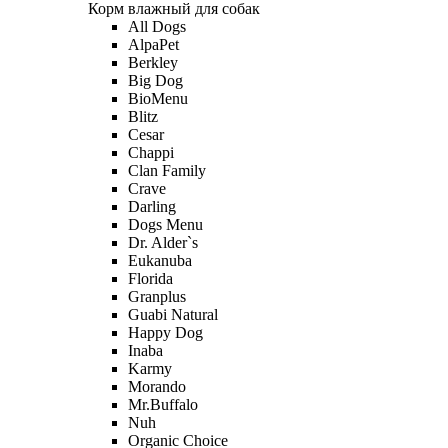
Корм влажный для собак
All Dogs
AlpaPet
Berkley
Big Dog
BioMenu
Blitz
Cesar
Chappi
Clan Family
Crave
Darling
Dogs Menu
Dr. Alder`s
Eukanuba
Florida
Granplus
Guabi Natural
Happy Dog
Inaba
Karmy
Morando
Mr.Buffalo
Nuh
Organic Сhoice