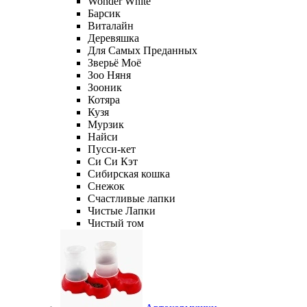
Wonder White
Барсик
Виталайн
Деревяшка
Для Самых Преданных
Зверьё Моё
Зоо Няня
Зооник
Котяра
Кузя
Мурзик
Найси
Пусси-кет
Си Си Кэт
Сибирская кошка
Снежок
Счастливые лапки
Чистые Лапки
Чистый том