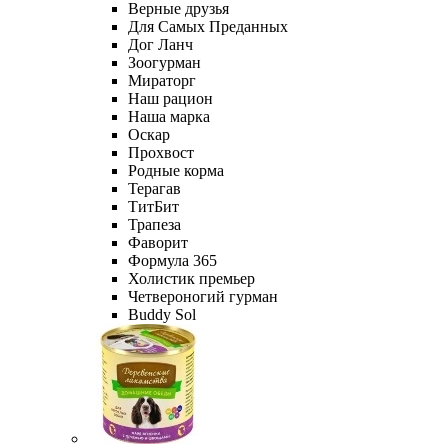
Верные друзья
Для Самых Преданных
Дог Ланч
Зоогурман
Мираторг
Наш рацион
Наша марка
Оскар
Прохвост
Родные корма
Терагав
ТитБит
Трапеза
Фаворит
Формула 365
Холистик премьер
Четвероногий гурман
Buddy Sol