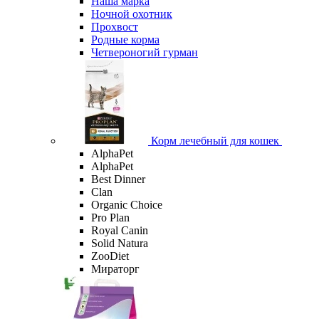
Наша марка
Ночной охотник
Прохвост
Родные корма
Четвероногий гурман
Корм лечебный для кошек
AlphaPet
AlphaPet
Best Dinner
Clan
Organic Сhoice
Pro Plan
Royal Canin
Solid Natura
ZooDiet
Мираторг