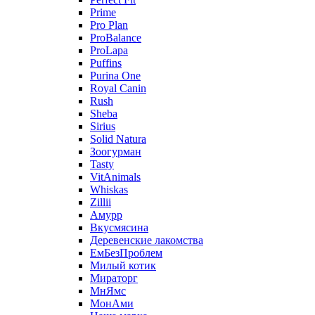
Prime
Pro Plan
ProBalance
ProLapa
Puffins
Purina One
Royal Canin
Rush
Sheba
Sirius
Solid Natura
Зоогурман
Tasty
VitAnimals
Whiskas
Zillii
Амурр
Вкусмясина
Деревенские лакомства
ЕмБезПроблем
Милый котик
Мираторг
МнЯмс
МонАми