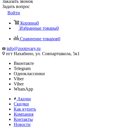
Заказать звонок
Задать вопрос
Войти
Корзина
0
Избранные товары
0
Сравнение товаров
0
info@zootovary.ru
пгт Нахабино, ул. Совпартшкола, 5к1
Вконтакте
Telegram
Одноклассники
Viber
Viber
WhatsApp
Акции
Скидки
Как купить
Компания
Контакты
Новости