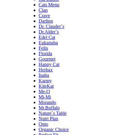
Cats Menu
Clan
Crave
Darling
Dr. Clauder`s
Dr.Alder`s
Edel Cat
Eukanuba
Felix
Florida
Gourmet
Happy Cat
Herbax
Inaba
Karmy
KiteKat
Me-O
Mi-Мi
Morando
Mr.Buffalo
Nature`s Table
Nutri Plan
Onto
Organic Сhoice
Perfect Fit