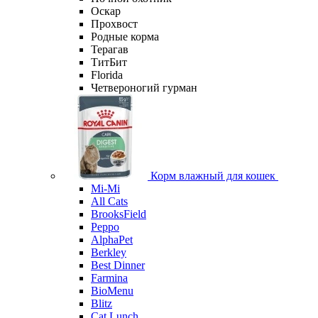
Оскар
Прохвост
Родные корма
Терагав
ТитБит
Florida
Четвероногий гурман
Корм влажный для кошек
Mi-Мi
All Cats
BrooksField
Peppo
AlphaPet
Berkley
Best Dinner
Farmina
BioMenu
Blitz
Cat Lunch