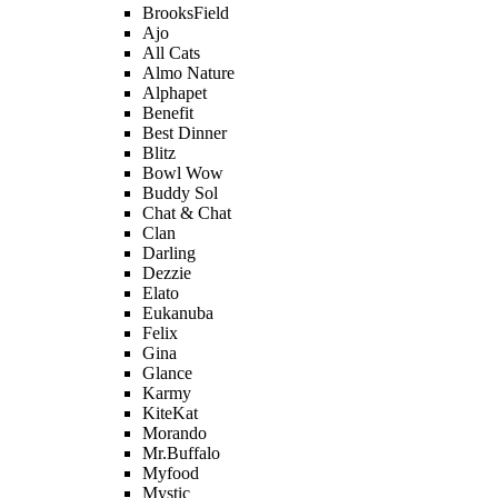
BrooksField
Ajo
All Cats
Almo Nature
Alphapet
Benefit
Best Dinner
Blitz
Bowl Wow
Buddy Sol
Chat & Chat
Clan
Darling
Dezzie
Elato
Eukanuba
Felix
Gina
Glance
Karmy
KiteKat
Morando
Mr.Buffalo
Myfood
Mystic