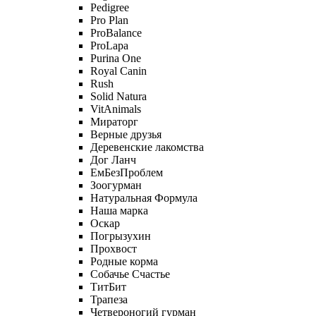
Pedigree
Pro Plan
ProBalance
ProLapa
Purina One
Royal Canin
Rush
Solid Natura
VitAnimals
Мираторг
Верные друзья
Деревенские лакомства
Дог Ланч
ЕмБезПроблем
Зоогурман
Натуральная Формула
Наша марка
Оскар
Погрызухин
Прохвост
Родные корма
Собачье Счастье
ТитБит
Трапеза
Четвероногий гурман