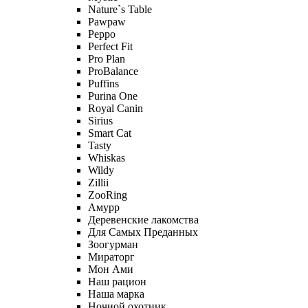
Nature`s Table
Pawpaw
Peppo
Perfect Fit
Pro Plan
ProBalance
Puffins
Purina One
Royal Canin
Sirius
Smart Cat
Tasty
Whiskas
Wildy
Zillii
ZooRing
Амурр
Деревенские лакомства
Для Самых Преданных
Зоогурман
Мираторг
Мон Ами
Наш рацион
Наша марка
Ночной охотник