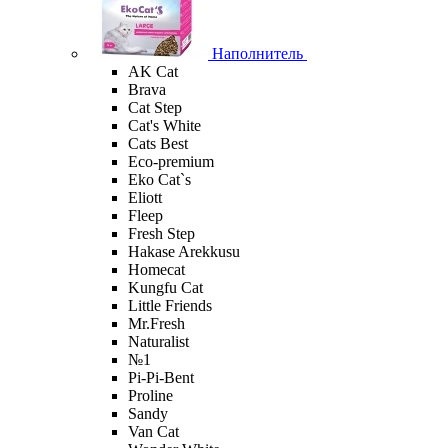
Наполнитель
AK Cat
Brava
Cat Step
Cat's White
Cats Best
Eco-premium
Eko Cat`s
Eliott
Fleep
Fresh Step
Hakase Arekkusu
Homecat
Kungfu Cat
Little Friends
Mr.Fresh
Naturalist
№1
Pi-Pi-Bent
Proline
Sandy
Van Cat