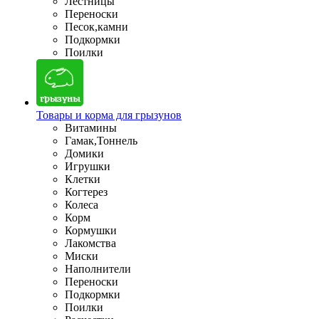
Лестницы
Переноски
Песок,камни
Подкормки
Поилки
Товары и корма для грызунов
Витамины
Гамак,Тоннель
Домики
Игрушки
Клетки
Когтерез
Колеса
Корм
Кормушки
Лакомства
Миски
Наполнители
Переноски
Подкормки
Поилки