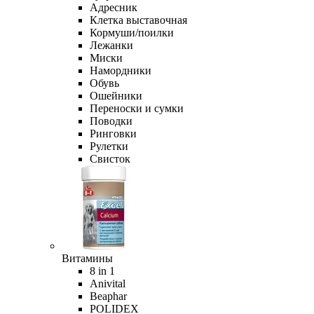
Адресник
Клетка выставочная
Кормуши/поилки
Лежанки
Миски
Намордники
Обувь
Ошейники
Переноски и сумки
Поводки
Ринговки
Рулетки
Свисток
Витамины
8 in 1
Anivital
Beaphar
POLIDEX