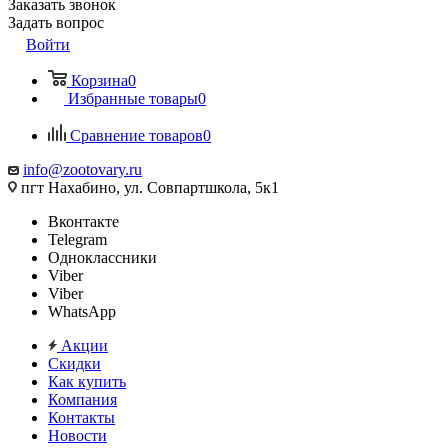
Заказать звонок
Задать вопрос
Войти
Корзина
0
Избранные товары
0
Сравнение товаров
0
info@zootovary.ru
пгт Нахабино, ул. Совпартшкола, 5к1
Вконтакте
Telegram
Одноклассники
Viber
Viber
WhatsApp
Акции
Скидки
Как купить
Компания
Контакты
Новости