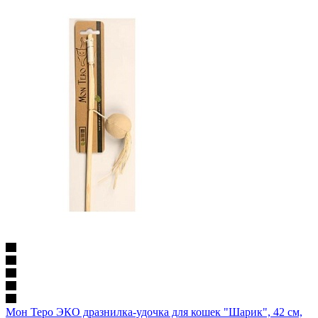
Мон Теро ЭКО дразнилка-удочка для кошек "Шарик", 42 см,