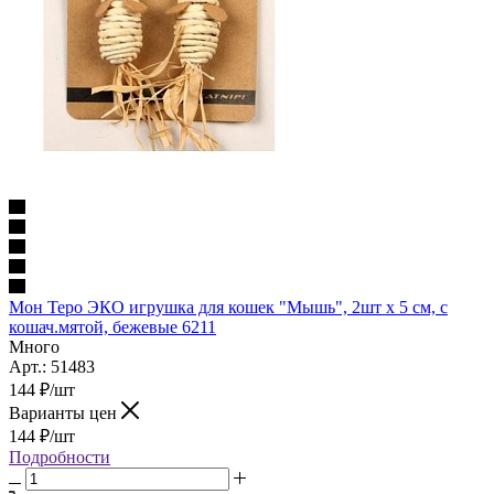
Мон Теро ЭКО игрушка для кошек "Мышь", 2шт х 5 см, с
кошач.мятой, бежевые 6211
Много
Арт.: 51483
144
₽
/шт
Варианты цен
144
₽
/шт
Подробности