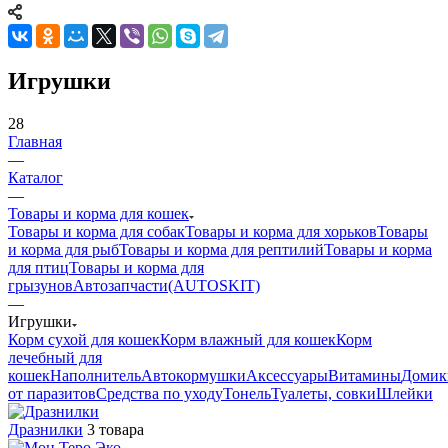
Игрушки
28
Главная
—
Каталог
—
Товары и корма для кошек
Товары и корма для собак
Товары и корма для хорьков
Товары
и корма для рыб
Товары и корма для рептилий
Товары и корма
для птиц
Товары и корма для
грызунов
Автозапчасти(AUTOSKIT)
—
Игрушки
Корм сухой для кошек
Корм влажный для кошек
Корм
лечебный для
кошек
Наполнитель
Автокормушки
Аксессуары
Витамины
Домик
от паразитов
Средства по уходу
Тонель
Туалеты, совки
Шлейки
Дразнилки
3 товара