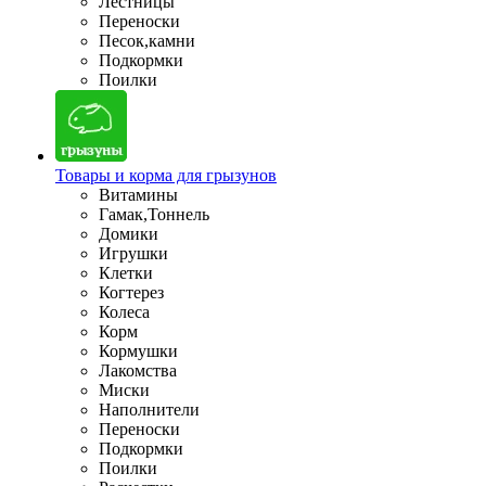
Лестницы
Переноски
Песок,камни
Подкормки
Поилки
Товары и корма для грызунов
Витамины
Гамак,Тоннель
Домики
Игрушки
Клетки
Когтерез
Колеса
Корм
Кормушки
Лакомства
Миски
Наполнители
Переноски
Подкормки
Поилки