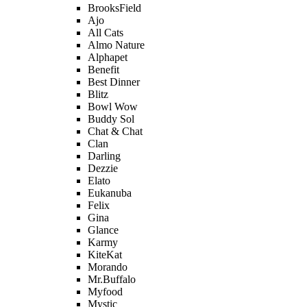
BrooksField
Ajo
All Cats
Almo Nature
Alphapet
Benefit
Best Dinner
Blitz
Bowl Wow
Buddy Sol
Chat & Chat
Clan
Darling
Dezzie
Elato
Eukanuba
Felix
Gina
Glance
Karmy
KiteKat
Morando
Mr.Buffalo
Myfood
Mystic