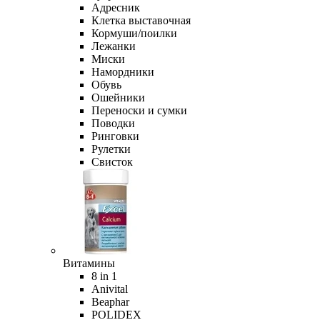
Адресник
Клетка выставочная
Кормуши/поилки
Лежанки
Миски
Намордники
Обувь
Ошейники
Переноски и сумки
Поводки
Ринговки
Рулетки
Свисток
Витамины
8 in 1
Anivital
Beaphar
POLIDEX