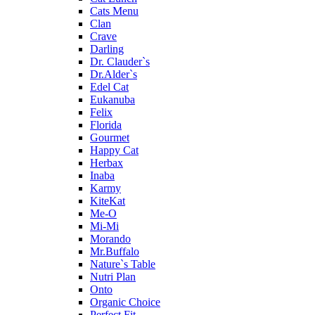
Cats Menu
Clan
Crave
Darling
Dr. Clauder`s
Dr.Alder`s
Edel Cat
Eukanuba
Felix
Florida
Gourmet
Happy Cat
Herbax
Inaba
Karmy
KiteKat
Me-O
Mi-Мi
Morando
Mr.Buffalo
Nature`s Table
Nutri Plan
Onto
Organic Сhoice
Perfect Fit