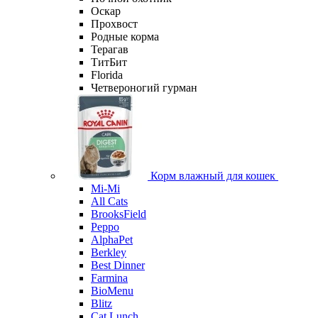
Оскар
Прохвост
Родные корма
Терагав
ТитБит
Florida
Четвероногий гурман
Корм влажный для кошек
Mi-Мi
All Cats
BrooksField
Peppo
AlphaPet
Berkley
Best Dinner
Farmina
BioMenu
Blitz
Cat Lunch