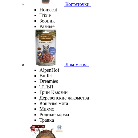
Когтеточки
Homecat
Trixie
Зооник
Разные
Лакомства
AlpenHof
Buffet
Dreamies
TiTBiT
Грин Кьюзин
Деревенские лакомства
Кошачья мята
Мнямс
Родные корма
Травка