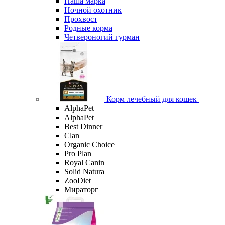
Наша марка
Ночной охотник
Прохвост
Родные корма
Четвероногий гурман
Корм лечебный для кошек
AlphaPet
AlphaPet
Best Dinner
Clan
Organic Сhoice
Pro Plan
Royal Canin
Solid Natura
ZooDiet
Мираторг