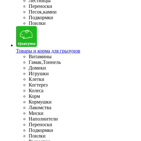
Лестницы
Переноски
Песок,камни
Подкормки
Поилки
Товары и корма для грызунов
Витамины
Гамак,Тоннель
Домики
Игрушки
Клетки
Когтерез
Колеса
Корм
Кормушки
Лакомства
Миски
Наполнители
Переноски
Подкормки
Поилки