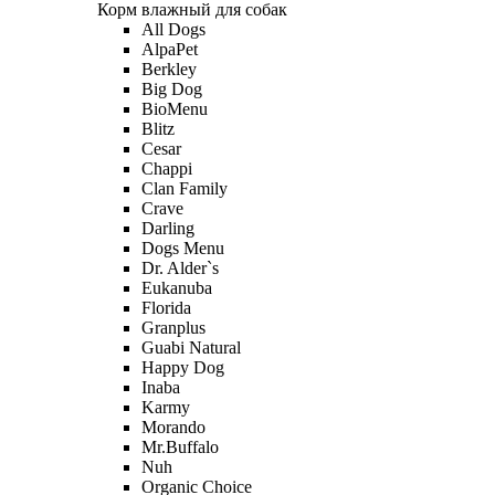
Корм влажный для собак
All Dogs
AlpaPet
Berkley
Big Dog
BioMenu
Blitz
Cesar
Chappi
Clan Family
Crave
Darling
Dogs Menu
Dr. Alder`s
Eukanuba
Florida
Granplus
Guabi Natural
Happy Dog
Inaba
Karmy
Morando
Mr.Buffalo
Nuh
Organic Сhoice