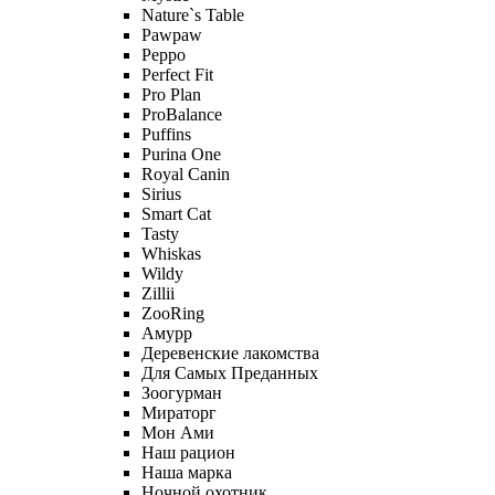
Nature`s Table
Pawpaw
Peppo
Perfect Fit
Pro Plan
ProBalance
Puffins
Purina One
Royal Canin
Sirius
Smart Cat
Tasty
Whiskas
Wildy
Zillii
ZooRing
Амурр
Деревенские лакомства
Для Самых Преданных
Зоогурман
Мираторг
Мон Ами
Наш рацион
Наша марка
Ночной охотник