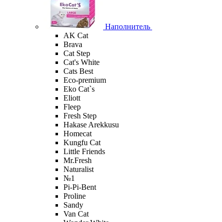
Наполнитель
AK Cat
Brava
Cat Step
Cat's White
Cats Best
Eco-premium
Eko Cat`s
Eliott
Fleep
Fresh Step
Hakase Arekkusu
Homecat
Kungfu Cat
Little Friends
Mr.Fresh
Naturalist
№1
Pi-Pi-Bent
Proline
Sandy
Van Cat