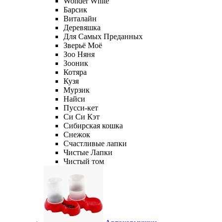
Wonder White
Барсик
Виталайн
Деревяшка
Для Самых Преданных
Зверьё Моё
Зоо Няня
Зооник
Котяра
Кузя
Мурзик
Найси
Пусси-кет
Си Си Кэт
Сибирская кошка
Снежок
Счастливые лапки
Чистые Лапки
Чистый том