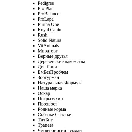
Pedigree
Pro Plan
ProBalance
ProLapa
Purina One
Royal Canin
Rush
Solid Natura
VitAnimals
Мираторг
Верные друзья
Деревенские лакомства
Дог Ланч
ЕмБезПроблем
Зоогурман
Натуральная Формула
Наша марка
Оскар
Погрызухин
Прохвост
Родные корма
Собачье Счастье
ТитБит
Трапеза
Четвероногий гурман