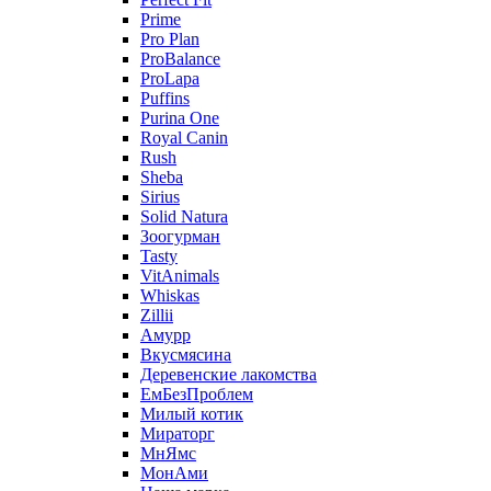
Prime
Pro Plan
ProBalance
ProLapa
Puffins
Purina One
Royal Canin
Rush
Sheba
Sirius
Solid Natura
Зоогурман
Tasty
VitAnimals
Whiskas
Zillii
Амурр
Вкусмясина
Деревенские лакомства
ЕмБезПроблем
Милый котик
Мираторг
МнЯмс
МонАми