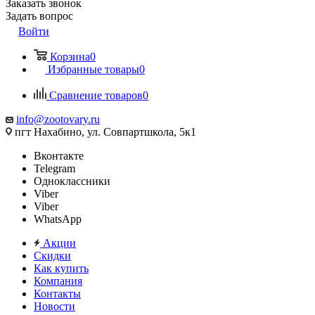
Заказать звонок
Задать вопрос
Войти
Корзина
0
Избранные товары
0
Сравнение товаров
0
info@zootovary.ru
пгт Нахабино, ул. Совпартшкола, 5к1
Вконтакте
Telegram
Одноклассники
Viber
Viber
WhatsApp
Акции
Скидки
Как купить
Компания
Контакты
Новости