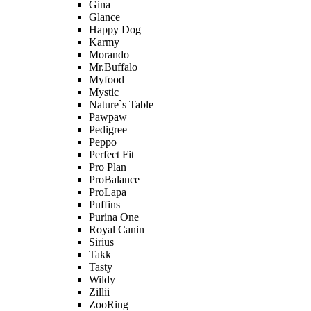
Gina
Glance
Happy Dog
Karmy
Morando
Mr.Buffalo
Myfood
Mystic
Nature`s Table
Pawpaw
Pedigree
Peppo
Perfect Fit
Pro Plan
ProBalance
ProLapa
Puffins
Purina One
Royal Canin
Sirius
Takk
Tasty
Wildy
Zillii
ZooRing