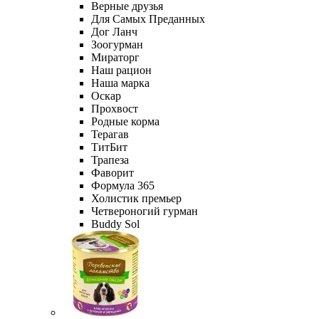
Верные друзья
Для Самых Преданных
Дог Ланч
Зоогурман
Мираторг
Наш рацион
Наша марка
Оскар
Прохвост
Родные корма
Терагав
ТитБит
Трапеза
Фаворит
Формула 365
Холистик премьер
Четвероногий гурман
Buddy Sol