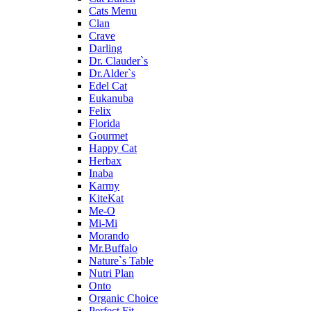
Cats Menu
Clan
Crave
Darling
Dr. Clauder`s
Dr.Alder`s
Edel Cat
Eukanuba
Felix
Florida
Gourmet
Happy Cat
Herbax
Inaba
Karmy
KiteKat
Me-O
Mi-Мi
Morando
Mr.Buffalo
Nature`s Table
Nutri Plan
Onto
Organic Сhoice
Perfect Fit