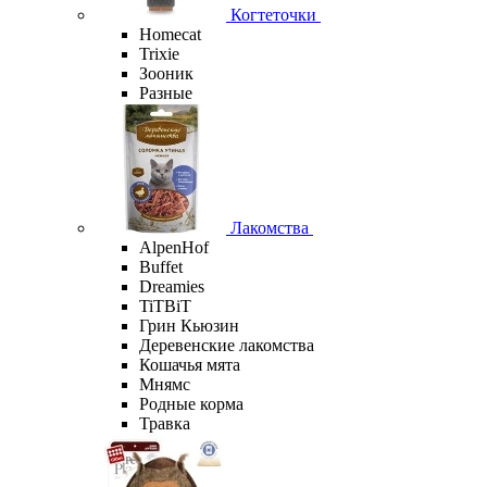
Когтеточки
Homecat
Trixie
Зооник
Разные
Лакомства
AlpenHof
Buffet
Dreamies
TiTBiT
Грин Кьюзин
Деревенские лакомства
Кошачья мята
Мнямс
Родные корма
Травка