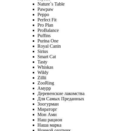
Nature`s Table
Pawpaw
Peppo
Perfect Fit
Pro Plan
ProBalance
Puffins
Purina One
Royal Canin
Sirius
Smart Cat
Tasty
Whiskas
Wildy
Zillii
ZooRing
Амурр
Деревенские лакомства
Для Самых Преданных
Зоогурман
Мираторг
Мон Ами
Наш рацион
Наша марка
Ночной охотник