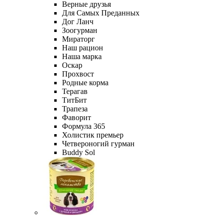
Верные друзья
Для Самых Преданных
Дог Ланч
Зоогурман
Мираторг
Наш рацион
Наша марка
Оскар
Прохвост
Родные корма
Терагав
ТитБит
Трапеза
Фаворит
Формула 365
Холистик премьер
Четвероногий гурман
Buddy Sol