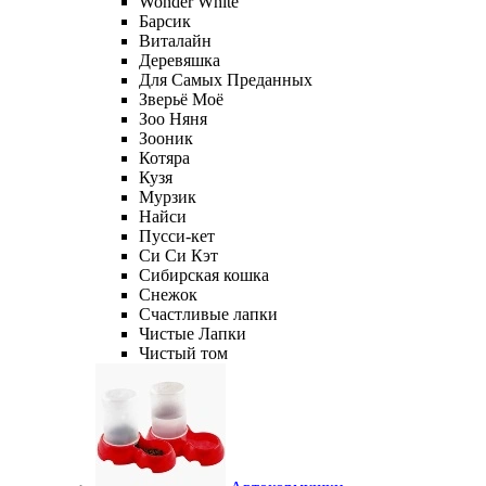
Wonder White
Барсик
Виталайн
Деревяшка
Для Самых Преданных
Зверьё Моё
Зоо Няня
Зооник
Котяра
Кузя
Мурзик
Найси
Пусси-кет
Си Си Кэт
Сибирская кошка
Снежок
Счастливые лапки
Чистые Лапки
Чистый том