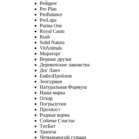
Pedigree
Pro Plan
ProBalance
ProLapa
Purina One
Royal Canin
Rush
Solid Natura
VitAnimals
Мираторг
Верные друзья
Деревенские лакомства
Дог Ланч
ЕмБезПроблем
Зоогурман
Натуральная Формула
Наша марка
Оскар
Погрызухин
Прохвост
Родные корма
Собачье Счастье
ТитБит
Трапеза
Четвероногий гурман