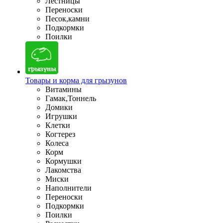
Лестницы
Переноски
Песок,камни
Подкормки
Поилки
Товары и корма для грызунов
Витамины
Гамак,Тоннель
Домики
Игрушки
Клетки
Когтерез
Колеса
Корм
Кормушки
Лакомства
Миски
Наполнители
Переноски
Подкормки
Поилки