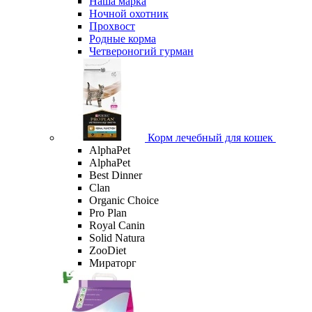
Наша марка
Ночной охотник
Прохвост
Родные корма
Четвероногий гурман
Корм лечебный для кошек
AlphaPet
AlphaPet
Best Dinner
Clan
Organic Сhoice
Pro Plan
Royal Canin
Solid Natura
ZooDiet
Мираторг