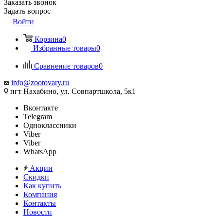
Заказать звонок
Задать вопрос
Войти
Корзина
0
Избранные товары
0
Сравнение товаров
0
info@zootovary.ru
пгт Нахабино, ул. Совпартшкола, 5к1
Вконтакте
Telegram
Одноклассники
Viber
Viber
WhatsApp
Акции
Скидки
Как купить
Компания
Контакты
Новости