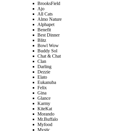
BrooksField
Ajo
All Cats
Almo Nature
Alphapet
Benefit
Best Dinner
Blitz
Bowl Wow
Buddy Sol
Chat & Chat
Clan
Darling
Dezzie
Elato
Eukanuba
Felix
Gina
Glance
Karmy
KiteKat
Morando
Mr.Buffalo
Myfood
Mystic