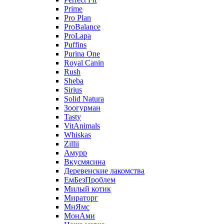
Prime
Pro Plan
ProBalance
ProLapa
Puffins
Purina One
Royal Canin
Rush
Sheba
Sirius
Solid Natura
Зоогурман
Tasty
VitAnimals
Whiskas
Zillii
Амурр
Вкусмясина
Деревенские лакомства
ЕмБезПроблем
Милый котик
Мираторг
МнЯмс
МонАми