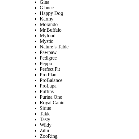
Gina
Glance
Happy Dog
Karmy
Morando
Mr.Buffalo
Myfood
Mystic
Nature`s Table
Pawpaw
Pedigree
Peppo
Perfect Fit
Pro Plan
ProBalance
ProLapa
Puffins
Purina One
Royal Canin
Sirius
Takk
Tasty
Wildy
Zillii
ZooRing