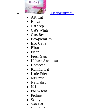
Наполнитель
AK Cat
Brava
Cat Step
Cat's White
Cats Best
Eco-premium
Eko Cat`s
Eliott
Fleep
Fresh Step
Hakase Arekkusu
Homecat
Kungfu Cat
Little Friends
Mr.Fresh
Naturalist
№1
Pi-Pi-Bent
Proline
Sandy
Van Cat