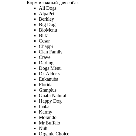
Корм влажный для собак
All Dogs
AlpaPet
Berkley
Big Dog
BioMenu
Blitz
Cesar
Chappi
Clan Family
Crave
Darling
Dogs Menu
Dr. Alder`s
Eukanuba
Florida
Granplus
Guabi Natural
Happy Dog
Inaba
Karmy
Morando
Mr.Buffalo
Nuh
Organic Сhoice