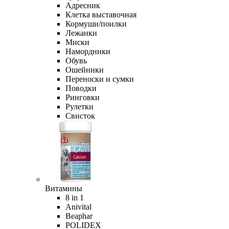
Адресник
Клетка выставочная
Кормуши/поилки
Лежанки
Миски
Намордники
Обувь
Ошейники
Переноски и сумки
Поводки
Ринговки
Рулетки
Свисток
Витамины
8 in 1
Anivital
Beaphar
POLIDEX