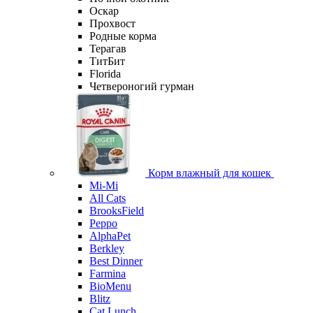
Оскар
Прохвост
Родные корма
Терагав
ТитБит
Florida
Четвероногий гурман
Корм влажный для кошек
Mi-Мi
All Cats
BrooksField
Peppo
AlphaPet
Berkley
Best Dinner
Farmina
BioMenu
Blitz
Cat Lunch