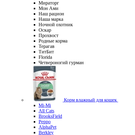
Мираторг
Мон Ами
Наш рацион
Наша марка
Ночной охотник
Оскар
Прохвост
Родные корма
Терагав
ТитБит
Florida
Четвероногий гурман
Корм влажный для кошек
Mi-Мi
All Cats
BrooksField
Peppo
AlphaPet
Berkley