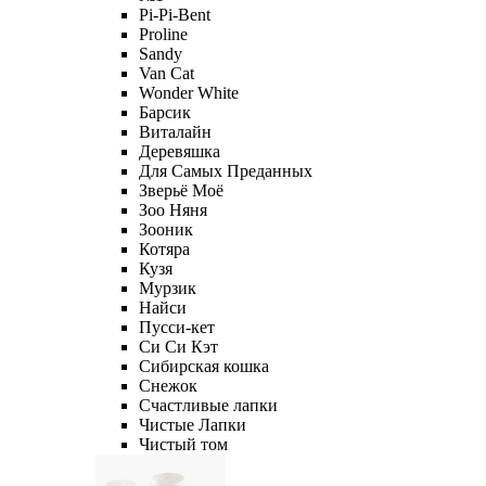
Pi-Pi-Bent
Proline
Sandy
Van Cat
Wonder White
Барсик
Виталайн
Деревяшка
Для Самых Преданных
Зверьё Моё
Зоо Няня
Зооник
Котяра
Кузя
Мурзик
Найси
Пусси-кет
Си Си Кэт
Сибирская кошка
Снежок
Счастливые лапки
Чистые Лапки
Чистый том