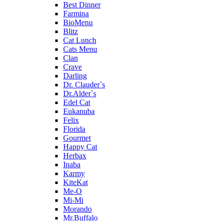
Best Dinner
Farmina
BioMenu
Blitz
Cat Lunch
Cats Menu
Clan
Crave
Darling
Dr. Clauder`s
Dr.Alder`s
Edel Cat
Eukanuba
Felix
Florida
Gourmet
Happy Cat
Herbax
Inaba
Karmy
KiteKat
Me-O
Mi-Мi
Morando
Mr.Buffalo