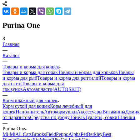
Purina One
8
Главная
—
Каталог
—
Товары и корма для кошек
Товары и корма для собак
Товары и корма для хорьков
Товары
и корма для рыб
Товары и корма для рептилий
Товары и корма
для птиц
Товары и корма для
грызунов
Автозапчасти(AUTOSKIT)
—
Корм влажный для кошек
Корм сухой для кошек
Корм лечебный для
кошек
Наполнитель
Автокормушки
Аксессуары
Витамины
Домик
от паразитов
Средства по уходу
Тонель
Туалеты, совки
Шлейки
—
Purina One
Mi-Мi
All Cats
BrooksField
Peppo
AlphaPet
Berkley
Best
Dinner
Farmina
BioMenu
Blitz
Cat Lunch
Cats