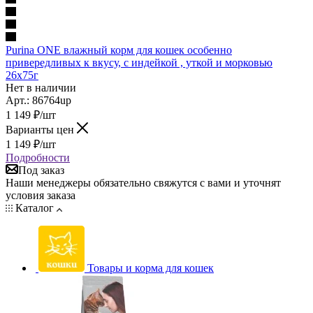
Purina ONE влажный корм для кошек особенно
привередливых к вкусу, с индейкой , уткой и морковью
26х75г
Нет в наличии
Арт.: 86764up
1 149
₽
/шт
Варианты цен
1 149
₽
/шт
Подробности
Под заказ
Наши менеджеры обязательно свяжутся с вами и уточнят
условия заказа
Каталог
Товары и корма для кошек