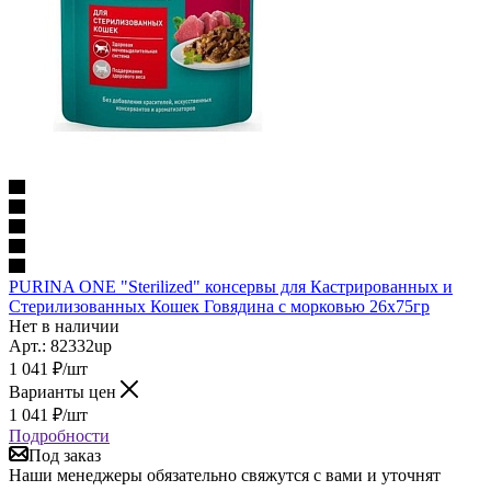
PURINA ONE "Sterilized" консервы для Кастрированных и
Стерилизованных Кошек Говядина с морковью 26х75гр
Нет в наличии
Арт.: 82332up
1 041
₽
/шт
Варианты цен
1 041
₽
/шт
Подробности
Под заказ
Наши менеджеры обязательно свяжутся с вами и уточнят