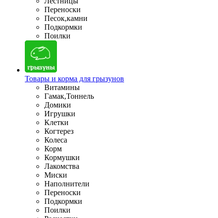
Лестницы
Переноски
Песок,камни
Подкормки
Поилки
Товары и корма для грызунов
Витамины
Гамак,Тоннель
Домики
Игрушки
Клетки
Когтерез
Колеса
Корм
Кормушки
Лакомства
Миски
Наполнители
Переноски
Подкормки
Поилки