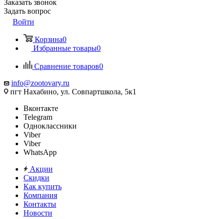
Заказать звонок
Задать вопрос
Войти
Корзина
0
Избранные товары
0
Сравнение товаров
0
info@zootovary.ru
пгт Нахабино, ул. Совпартшкола, 5к1
Вконтакте
Telegram
Одноклассники
Viber
Viber
WhatsApp
Акции
Скидки
Как купить
Компания
Контакты
Новости