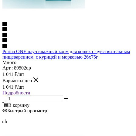
Purina ONE пауч влажный корм для кошек с чувствительным
пищеварением, с курицей и морковью 26х75г
Много
Арт.: 89502up
1 041
₽
/шт
Варианты цен
1 041
₽
/шт
Подробности
В корзину
Быстрый просмотр