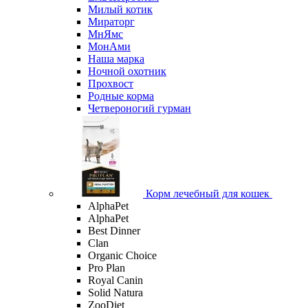
Милый котик
Мираторг
МнЯмс
МонАми
Наша марка
Ночной охотник
Прохвост
Родные корма
Четвероногий гурман
Корм лечебный для кошек
AlphaPet
AlphaPet
Best Dinner
Clan
Organic Сhoice
Pro Plan
Royal Canin
Solid Natura
ZooDiet