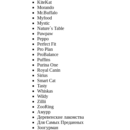
KiteKat
Morando
Mr.Buffalo
Myfood
Mystic
Nature`s Table
Pawpaw
Peppo
Perfect Fit
Pro Plan
ProBalance
Puffins
Purina One
Royal Canin
Sirius
Smart Cat
Tasty
Whiskas
Wildy
Zillii
ZooRing
Амурр
Деревенские лакомства
Для Самых Преданных
Зоогурман