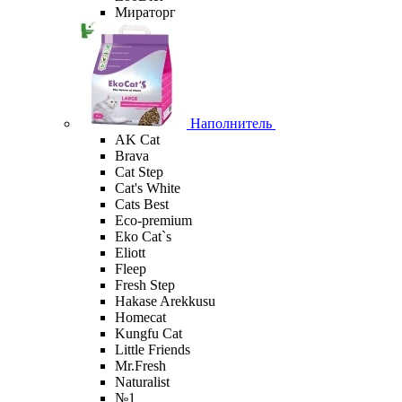
Мираторг
Наполнитель
AK Cat
Brava
Cat Step
Cat's White
Cats Best
Eco-premium
Eko Cat`s
Eliott
Fleep
Fresh Step
Hakase Arekkusu
Homecat
Kungfu Cat
Little Friends
Mr.Fresh
Naturalist
№1