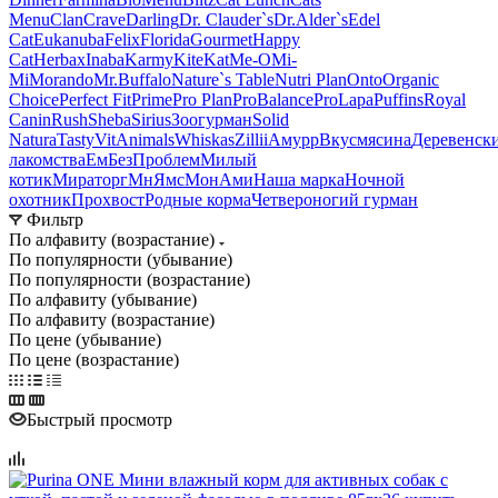
Menu
Clan
Crave
Darling
Dr. Clauder`s
Dr.Alder`s
Edel
Cat
Eukanuba
Felix
Florida
Gourmet
Happy
Cat
Herbax
Inaba
Karmy
KiteKat
Me-O
Mi-
Мi
Morando
Mr.Buffalo
Nature`s Table
Nutri Plan
Onto
Organic
Сhoice
Perfect Fit
Prime
Pro Plan
ProBalance
ProLapa
Puffins
Royal
Canin
Rush
Sheba
Sirius
Зоогурман
Solid
Natura
Tasty
VitAnimals
Whiskas
Zillii
Амурр
Вкусмясина
Деревенск
лакомства
ЕмБезПроблем
Милый
котик
Мираторг
МнЯмс
МонАми
Наша марка
Ночной
охотник
Прохвост
Родные корма
Четвероногий гурман
Фильтр
По алфавиту (возрастание)
По популярности (убывание)
По популярности (возрастание)
По алфавиту (убывание)
По алфавиту (возрастание)
По цене (убывание)
По цене (возрастание)
Быстрый просмотр