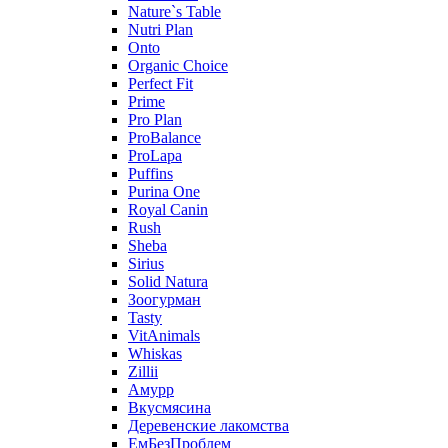
Nature`s Table
Nutri Plan
Onto
Organic Сhoice
Perfect Fit
Prime
Pro Plan
ProBalance
ProLapa
Puffins
Purina One
Royal Canin
Rush
Sheba
Sirius
Solid Natura
Зоогурман
Tasty
VitAnimals
Whiskas
Zillii
Амурр
Вкусмясина
Деревенские лакомства
ЕмБезПроблем