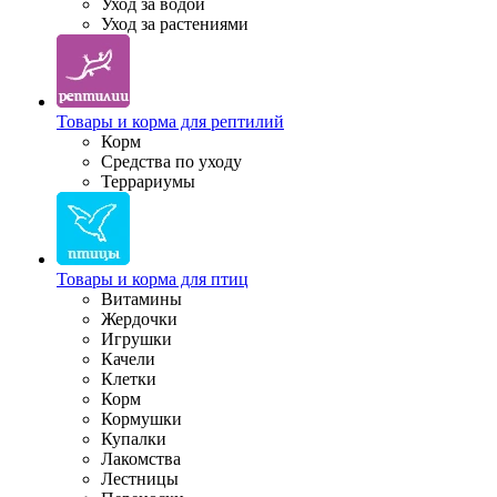
Уход за водой
Уход за растениями
Товары и корма для рептилий
Корм
Средства по уходу
Террариумы
Товары и корма для птиц
Витамины
Жердочки
Игрушки
Качели
Клетки
Корм
Кормушки
Купалки
Лакомства
Лестницы