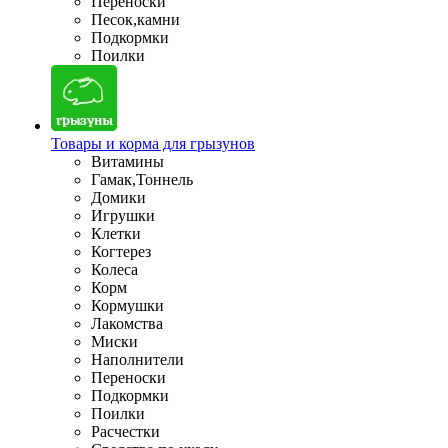
Переноски
Песок,камни
Подкормки
Поилки
Товары и корма для грызунов
Витамины
Гамак,Тоннель
Домики
Игрушки
Клетки
Когтерез
Колеса
Корм
Кормушки
Лакомства
Миски
Наполнители
Переноски
Подкормки
Поилки
Расчестки