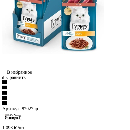
В избранное
Сравнить
Артикул:
82927up
1 093
₽
/шт