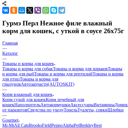
Гурмэ Перл Нежное филе влажный
корм для кошек, с уткой в соусе 26х75г
Главная
—
Каталог
—
Товары и корма для кошек
Товары и корма для собак
Товары и корма для хорьков
Товары
и корма для рыб
Товары и корма для рептилий
Товары и корма
для птиц
Товары и корма для
грызунов
Автозапчасти(AUTOSKIT)
—
Корм влажный для кошек
Корм сухой для кошек
Корм лечебный для
кошек
Наполнитель
Автокормушки
Аксессуары
Витамины
Домик
от паразитов
Средства по уходу
Тонель
Туалеты, совки
Шлейки
—
Gourmet
Mi-Мi
All Cats
BrooksField
Peppo
AlphaPet
Berkley
Best