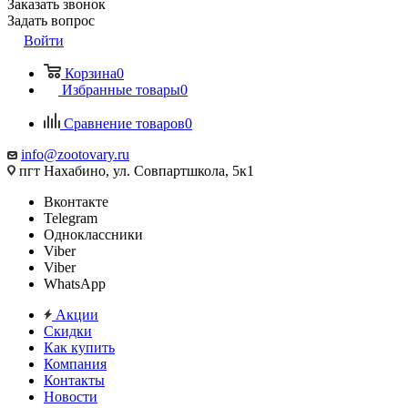
Заказать звонок
Задать вопрос
Войти
Корзина
0
Избранные товары
0
Сравнение товаров
0
info@zootovary.ru
пгт Нахабино, ул. Совпартшкола, 5к1
Вконтакте
Telegram
Одноклассники
Viber
Viber
WhatsApp
Акции
Скидки
Как купить
Компания
Контакты
Новости