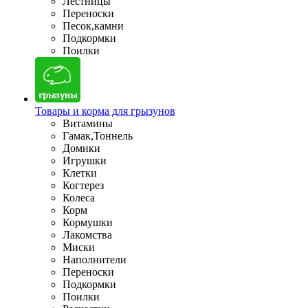
Лестницы
Переноски
Песок,камни
Подкормки
Поилки
Товары и корма для грызунов
Витамины
Гамак,Тоннель
Домики
Игрушки
Клетки
Когтерез
Колеса
Корм
Кормушки
Лакомства
Миски
Наполнители
Переноски
Подкормки
Поилки