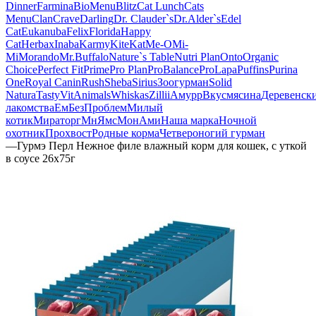
Dinner
Farmina
BioMenu
Blitz
Cat Lunch
Cats
Menu
Clan
Crave
Darling
Dr. Clauder`s
Dr.Alder`s
Edel
Cat
Eukanuba
Felix
Florida
Happy
Cat
Herbax
Inaba
Karmy
KiteKat
Me-O
Mi-
Мi
Morando
Mr.Buffalo
Nature`s Table
Nutri Plan
Onto
Organic
Сhoice
Perfect Fit
Prime
Pro Plan
ProBalance
ProLapa
Puffins
Purina
One
Royal Canin
Rush
Sheba
Sirius
Зоогурман
Solid
Natura
Tasty
VitAnimals
Whiskas
Zillii
Амурр
Вкусмясина
Деревенск
лакомства
ЕмБезПроблем
Милый
котик
Мираторг
МнЯмс
МонАми
Наша марка
Ночной
охотник
Прохвост
Родные корма
Четвероногий гурман
—
Гурмэ Перл Нежное филе влажный корм для кошек, с уткой
в соусе 26х75г