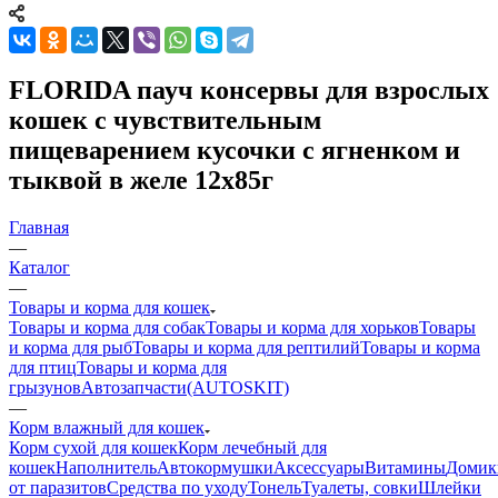
FLORIDA пауч консервы для взрослых
кошек с чувствительным
пищеварением кусочки с ягненком и
тыквой в желе 12х85г
Главная
—
Каталог
—
Товары и корма для кошек
Товары и корма для собак
Товары и корма для хорьков
Товары
и корма для рыб
Товары и корма для рептилий
Товары и корма
для птиц
Товары и корма для
грызунов
Автозапчасти(AUTOSKIT)
—
Корм влажный для кошек
Корм сухой для кошек
Корм лечебный для
кошек
Наполнитель
Автокормушки
Аксессуары
Витамины
Домик
от паразитов
Средства по уходу
Тонель
Туалеты, совки
Шлейки