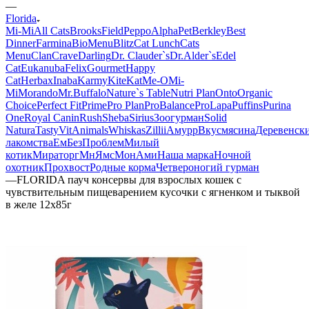
—
Florida
Mi-Мi
All Cats
BrooksField
Peppo
AlphaPet
Berkley
Best
Dinner
Farmina
BioMenu
Blitz
Cat Lunch
Cats
Menu
Clan
Crave
Darling
Dr. Clauder`s
Dr.Alder`s
Edel
Cat
Eukanuba
Felix
Gourmet
Happy
Cat
Herbax
Inaba
Karmy
KiteKat
Me-O
Mi-
Мi
Morando
Mr.Buffalo
Nature`s Table
Nutri Plan
Onto
Organic
Сhoice
Perfect Fit
Prime
Pro Plan
ProBalance
ProLapa
Puffins
Purina
One
Royal Canin
Rush
Sheba
Sirius
Зоогурман
Solid
Natura
Tasty
VitAnimals
Whiskas
Zillii
Амурр
Вкусмясина
Деревенск
лакомства
ЕмБезПроблем
Милый
котик
Мираторг
МнЯмс
МонАми
Наша марка
Ночной
охотник
Прохвост
Родные корма
Четвероногий гурман
—
FLORIDA пауч консервы для взрослых кошек с
чувствительным пищеварением кусочки с ягненком и тыквой
в желе 12х85г