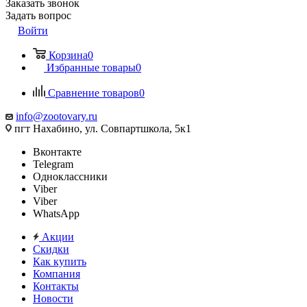
Заказать звонок
Задать вопрос
Войти
Корзина
0
Избранные товары
0
Сравнение товаров
0
info@zootovary.ru
пгт Нахабино, ул. Совпартшкола, 5к1
Вконтакте
Telegram
Одноклассники
Viber
Viber
WhatsApp
Акции
Скидки
Как купить
Компания
Контакты
Новости