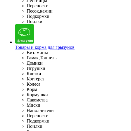
Лестницы
Переноски
Песок,камни
Подкормки
Поилки
Товары и корма для грызунов
Витамины
Гамак,Тоннель
Домики
Игрушки
Клетки
Когтерез
Колеса
Корм
Кормушки
Лакомства
Миски
Наполнители
Переноски
Подкормки
Поилки