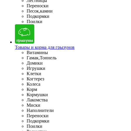
Лестницы
Переноски
Песок,камни
Подкормки
Поилки
Товары и корма для грызунов
Витамины
Гамак,Тоннель
Домики
Игрушки
Клетки
Когтерез
Колеса
Корм
Кормушки
Лакомства
Миски
Наполнители
Переноски
Подкормки
Поилки