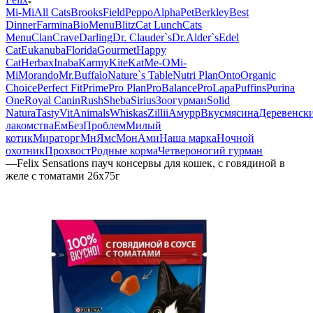
Mi-Мi
All Cats
BrooksField
Peppo
AlphaPet
Berkley
Best
Dinner
Farmina
BioMenu
Blitz
Cat Lunch
Cats
Menu
Clan
Crave
Darling
Dr. Clauder`s
Dr.Alder`s
Edel
Cat
Eukanuba
Florida
Gourmet
Happy
Cat
Herbax
Inaba
Karmy
KiteKat
Me-O
Mi-
Мi
Morando
Mr.Buffalo
Nature`s Table
Nutri Plan
Onto
Organic
Сhoice
Perfect Fit
Prime
Pro Plan
ProBalance
ProLapa
Puffins
Purina
One
Royal Canin
Rush
Sheba
Sirius
Зоогурман
Solid
Natura
Tasty
VitAnimals
Whiskas
Zillii
Амурр
Вкусмясина
Деревенск
лакомства
ЕмБезПроблем
Милый
котик
Мираторг
МнЯмс
МонАми
Наша марка
Ночной
охотник
Прохвост
Родные корма
Четвероногий гурман
—
Felix Sensations пауч консервы для кошек, с говядиной в
желе с томатами 26х75г