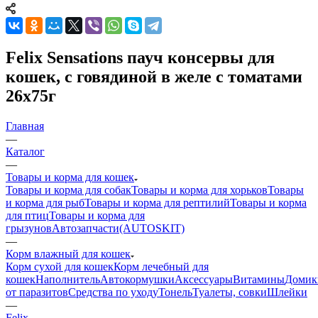
Felix Sensations пауч консервы для
кошек, с говядиной в желе с томатами
26х75г
Главная
—
Каталог
—
Товары и корма для кошек
Товары и корма для собак
Товары и корма для хорьков
Товары
и корма для рыб
Товары и корма для рептилий
Товары и корма
для птиц
Товары и корма для
грызунов
Автозапчасти(AUTOSKIT)
—
Корм влажный для кошек
Корм сухой для кошек
Корм лечебный для
кошек
Наполнитель
Автокормушки
Аксессуары
Витамины
Домик
от паразитов
Средства по уходу
Тонель
Туалеты, совки
Шлейки
—
Felix