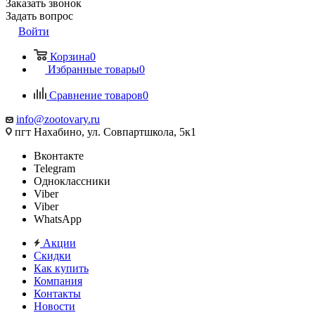
Заказать звонок
Задать вопрос
Войти
Корзина
0
Избранные товары
0
Сравнение товаров
0
info@zootovary.ru
пгт Нахабино, ул. Совпартшкола, 5к1
Вконтакте
Telegram
Одноклассники
Viber
Viber
WhatsApp
Акции
Скидки
Как купить
Компания
Контакты
Новости