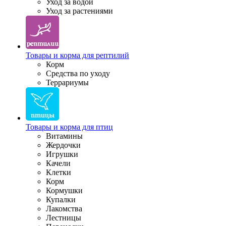
Уход за водой
Уход за растениями
Товары и корма для рептилий
Корм
Средства по уходу
Террариумы
Товары и корма для птиц
Витамины
Жердочки
Игрушки
Качели
Клетки
Корм
Кормушки
Купалки
Лакомства
Лестницы