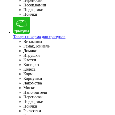
Переноски
Песок,камни
Подкормки
Поилки
Товары и корма для грызунов
Витамины
Гамак,Тоннель
Домики
Игрушки
Клетки
Когтерез
Колеса
Корм
Кормушки
Лакомства
Миски
Наполнители
Переноски
Подкормки
Поилки
Расчестки