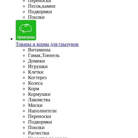
Переноски
Песок,камни
Подкормки
Поилки
Товары и корма для грызунов
Витамины
Гамак,Тоннель
Домики
Игрушки
Клетки
Когтерез
Колеса
Корм
Кормушки
Лакомства
Миски
Наполнители
Переноски
Подкормки
Поилки
Расчестки