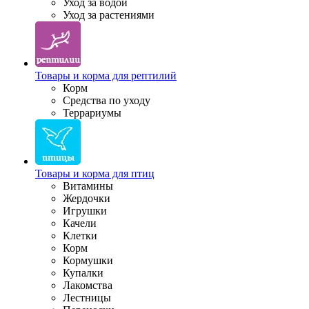
Уход за водой
Уход за растениями
Товары и корма для рептилий
Корм
Средства по уходу
Террариумы
Товары и корма для птиц
Витамины
Жердочки
Игрушки
Качели
Клетки
Корм
Кормушки
Купалки
Лакомства
Лестницы