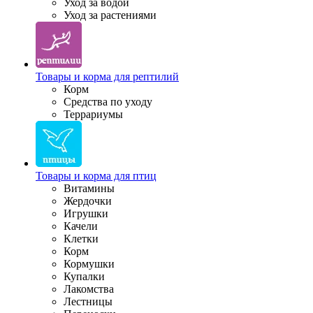
Уход за водой
Уход за растениями
Товары и корма для рептилий
Корм
Средства по уходу
Террариумы
Товары и корма для птиц
Витамины
Жердочки
Игрушки
Качели
Клетки
Корм
Кормушки
Купалки
Лакомства
Лестницы