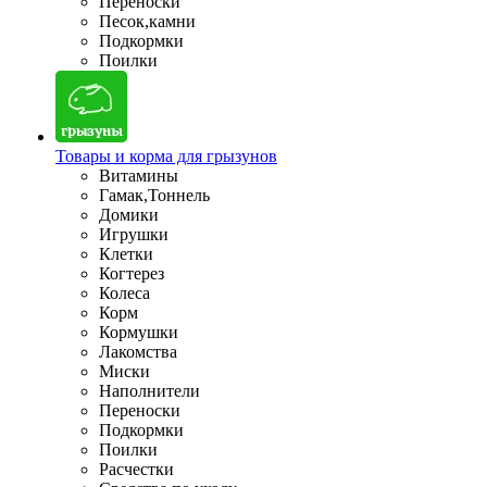
Переноски
Песок,камни
Подкормки
Поилки
Товары и корма для грызунов
Витамины
Гамак,Тоннель
Домики
Игрушки
Клетки
Когтерез
Колеса
Корм
Кормушки
Лакомства
Миски
Наполнители
Переноски
Подкормки
Поилки
Расчестки