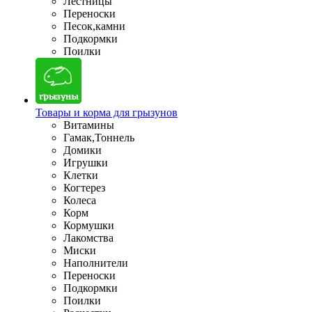
Лестницы
Переноски
Песок,камни
Подкормки
Поилки
Товары и корма для грызунов
Витамины
Гамак,Тоннель
Домики
Игрушки
Клетки
Когтерез
Колеса
Корм
Кормушки
Лакомства
Миски
Наполнители
Переноски
Подкормки
Поилки