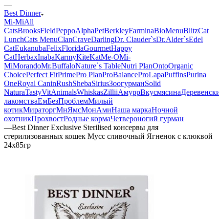
—
Best Dinner
Mi-Мi
All
Cats
BrooksField
Peppo
AlphaPet
Berkley
Farmina
BioMenu
Blitz
Cat
Lunch
Cats Menu
Clan
Crave
Darling
Dr. Clauder`s
Dr.Alder`s
Edel
Cat
Eukanuba
Felix
Florida
Gourmet
Happy
Cat
Herbax
Inaba
Karmy
KiteKat
Me-O
Mi-
Мi
Morando
Mr.Buffalo
Nature`s Table
Nutri Plan
Onto
Organic
Сhoice
Perfect Fit
Prime
Pro Plan
ProBalance
ProLapa
Puffins
Purina
One
Royal Canin
Rush
Sheba
Sirius
Зоогурман
Solid
Natura
Tasty
VitAnimals
Whiskas
Zillii
Амурр
Вкусмясина
Деревенск
лакомства
ЕмБезПроблем
Милый
котик
Мираторг
МнЯмс
МонАми
Наша марка
Ночной
охотник
Прохвост
Родные корма
Четвероногий гурман
—
Best Dinner Exclusive Sterilised консервы для
стерилизованных кошек Мусс сливочный Ягненок с клюквой
24х85гр