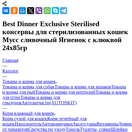
Best Dinner Exclusive Sterilised
консервы для стерилизованных кошек
Мусс сливочный Ягненок с клюквой
24х85гр
Главная
—
Каталог
—
Товары и корма для кошек
Товары и корма для собак
Товары и корма для хорьков
Товары
и корма для рыб
Товары и корма для рептилий
Товары и корма
для птиц
Товары и корма для
грызунов
Автозапчасти(AUTOSKIT)
—
Корм влажный для кошек
Корм сухой для кошек
Корм лечебный для
кошек
Наполнитель
Автокормушки
Аксессуары
Витамины
Домик
от паразитов
Средства по уходу
Тонель
Туалеты, совки
Шлейки