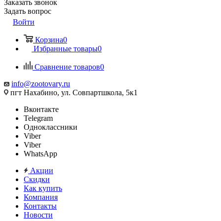
Заказать звонок
Задать вопрос
Войти
Корзина
0
Избранные товары
0
Сравнение товаров
0
info@zootovary.ru
пгт Нахабино, ул. Совпартшкола, 5к1
Вконтакте
Telegram
Одноклассники
Viber
Viber
WhatsApp
Акции
Скидки
Как купить
Компания
Контакты
Новости