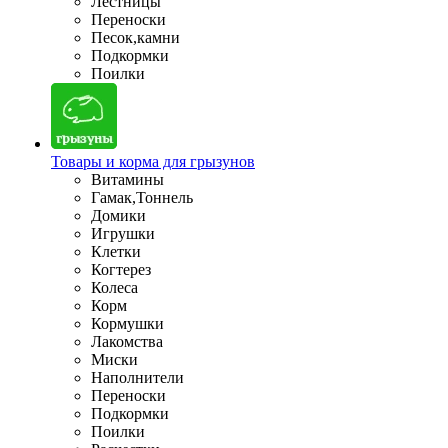
Лестницы
Переноски
Песок,камни
Подкормки
Поилки
Товары и корма для грызунов
Витамины
Гамак,Тоннель
Домики
Игрушки
Клетки
Когтерез
Колеса
Корм
Кормушки
Лакомства
Миски
Наполнители
Переноски
Подкормки
Поилки