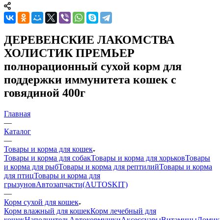
ДЕРЕВЕНСКИЕ ЛАКОМСТВА
ХОЛИСТИК ПРЕМЬЕР
полнорационный сухой корм для
поддержки иммунитета кошек с
говядиной 400г
Главная
—
Каталог
—
Товары и корма для кошек
Товары и корма для собак
Товары и корма для хорьков
Товары
и корма для рыб
Товары и корма для рептилий
Товары и корма
для птиц
Товары и корма для
грызунов
Автозапчасти(AUTOSKIT)
—
Корм сухой для кошек
Корм влажный для кошек
Корм лечебный для
кошек
Наполнитель
Автокормушки
Аксессуары
Витамины
Домик