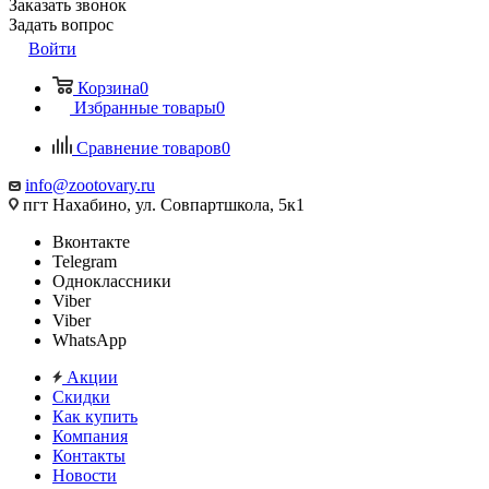
Заказать звонок
Задать вопрос
Войти
Корзина
0
Избранные товары
0
Сравнение товаров
0
info@zootovary.ru
пгт Нахабино, ул. Совпартшкола, 5к1
Вконтакте
Telegram
Одноклассники
Viber
Viber
WhatsApp
Акции
Скидки
Как купить
Компания
Контакты
Новости