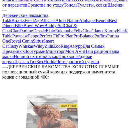
от паразитов
Средства по уходу
Тонель
Туалеты, совки
Шлейки
—
Деревенские лакомства
Takk
BrooksField
Ajo
All Cats
Almo Nature
Alphapet
Benefit
Best
Dinner
Blitz
Bowl Wow
Buddy Sol
Chat &
Chat
Clan
Darling
Dezzie
Elato
Eukanuba
Felix
Gina
Glance
Karmy
KiteK
Table
Pawpaw
Peppo
Perfect Fit
Pro Plan
ProBalance
Puffins
Purina
One
Royal Canin
Sirius
Smart
Cat
Tasty
Whiskas
Wildy
Zillii
ZooRing
Амурр
Для Самых
Преданных
Зоогурман
Мираторг
Мон Ами
Наш рацион
Наша
марка
Ночной охотник
Оскар
Прохвост
Родные
корма
Терагав
ТитБит
Florida
Четвероногий гурман
—
ДЕРЕВЕНСКИЕ ЛАКОМСТВА ХОЛИСТИК ПРЕМЬЕР
полнорационный сухой корм для поддержки иммунитета
кошек с говядиной 400г