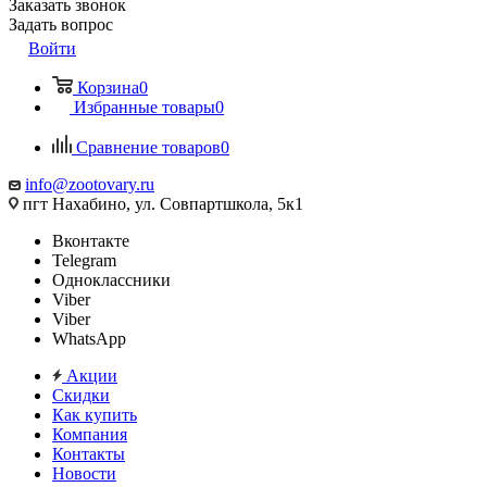
Заказать звонок
Задать вопрос
Войти
Корзина
0
Избранные товары
0
Сравнение товаров
0
info@zootovary.ru
пгт Нахабино, ул. Совпартшкола, 5к1
Вконтакте
Telegram
Одноклассники
Viber
Viber
WhatsApp
Акции
Скидки
Как купить
Компания
Контакты
Новости