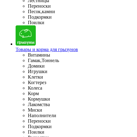
Лестницы
Переноски
Песок,камни
Подкормки
Поилки
Товары и корма для грызунов
Витамины
Гамак,Тоннель
Домики
Игрушки
Клетки
Когтерез
Колеса
Корм
Кормушки
Лакомства
Миски
Наполнители
Переноски
Подкормки
Поилки