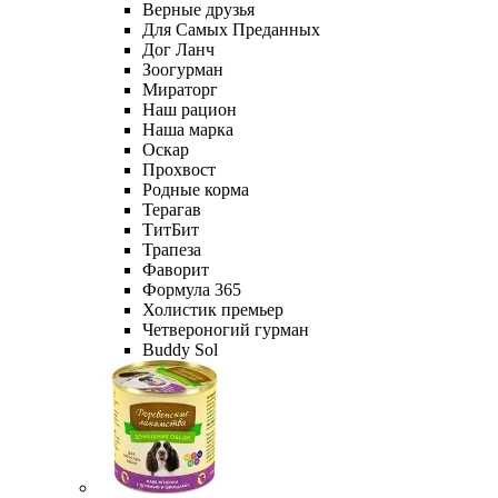
Верные друзья
Для Самых Преданных
Дог Ланч
Зоогурман
Мираторг
Наш рацион
Наша марка
Оскар
Прохвост
Родные корма
Терагав
ТитБит
Трапеза
Фаворит
Формула 365
Холистик премьер
Четвероногий гурман
Buddy Sol