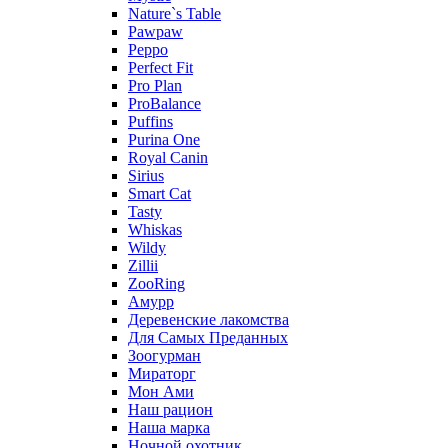
Nature`s Table
Pawpaw
Peppo
Perfect Fit
Pro Plan
ProBalance
Puffins
Purina One
Royal Canin
Sirius
Smart Cat
Tasty
Whiskas
Wildy
Zillii
ZooRing
Амурр
Деревенские лакомства
Для Самых Преданных
Зоогурман
Мираторг
Мон Ами
Наш рацион
Наша марка
Ночной охотник