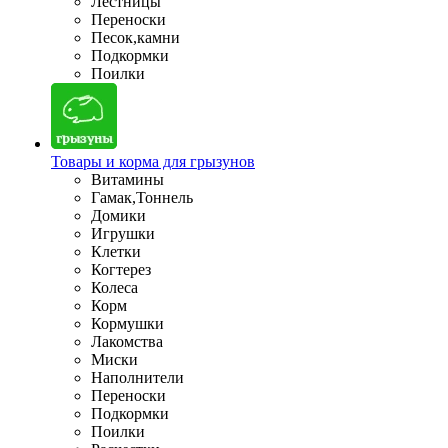
Лестницы
Переноски
Песок,камни
Подкормки
Поилки
Товары и корма для грызунов
Витамины
Гамак,Тоннель
Домики
Игрушки
Клетки
Когтерез
Колеса
Корм
Кормушки
Лакомства
Миски
Наполнители
Переноски
Подкормки
Поилки