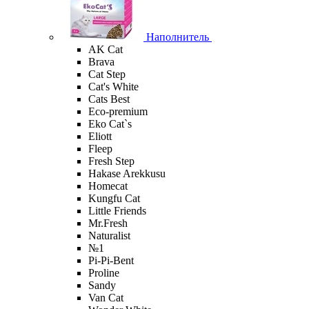
Наполнитель
AK Cat
Brava
Cat Step
Cat's White
Cats Best
Eco-premium
Eko Cat`s
Eliott
Fleep
Fresh Step
Hakase Arekkusu
Homecat
Kungfu Cat
Little Friends
Mr.Fresh
Naturalist
№1
Pi-Pi-Bent
Proline
Sandy
Van Cat