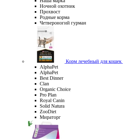
Наша марка
Ночной охотник
Прохвост
Родные корма
Четвероногий гурман
Корм лечебный для кошек
AlphaPet
AlphaPet
Best Dinner
Clan
Organic Сhoice
Pro Plan
Royal Canin
Solid Natura
ZooDiet
Мираторг