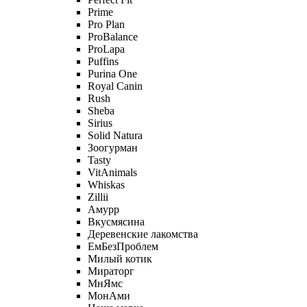
Prime
Pro Plan
ProBalance
ProLapa
Puffins
Purina One
Royal Canin
Rush
Sheba
Sirius
Solid Natura
Зоогурман
Tasty
VitAnimals
Whiskas
Zillii
Амурр
Вкусмясина
Деревенские лакомства
ЕмБезПроблем
Милый котик
Мираторг
МнЯмс
МонАми