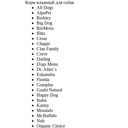
Корм влажный для собак
All Dogs
AlpaPet
Berkley
Big Dog
BioMenu
Blitz
Cesar
Chappi
Clan Family
Crave
Darling
Dogs Menu
Dr. Alder`s
Eukanuba
Florida
Granplus
Guabi Natural
Happy Dog
Inaba
Karmy
Morando
Mr.Buffalo
Nuh
Organic Сhoice