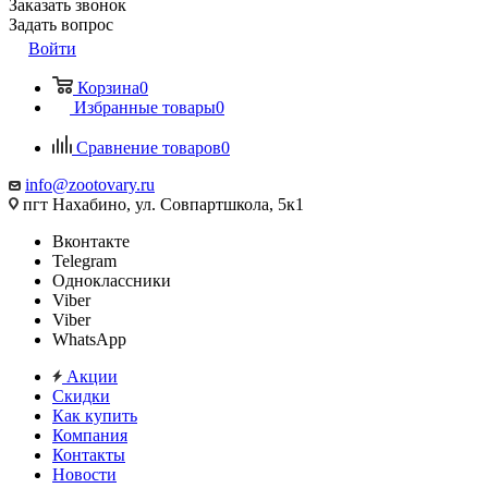
Заказать звонок
Задать вопрос
Войти
Корзина
0
Избранные товары
0
Сравнение товаров
0
info@zootovary.ru
пгт Нахабино, ул. Совпартшкола, 5к1
Вконтакте
Telegram
Одноклассники
Viber
Viber
WhatsApp
Акции
Скидки
Как купить
Компания
Контакты
Новости