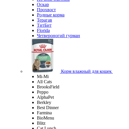
Оскар
Прохвост
Родные корма
Терагав
ТитБит
Florida
Четвероногий гурман
Корм влажный для кошек
Mi-Мi
All Cats
BrooksField
Peppo
AlphaPet
Berkley
Best Dinner
Farmina
BioMenu
Blitz
Cat Lunch