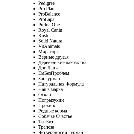
Pedigree
Pro Plan
ProBalance
ProLapa
Purina One
Royal Canin
Rush
Solid Natura
VitAnimals
Мираторг
Верные друзья
Деревенские лакомства
Дог Ланч
ЕмБезПроблем
Зоогурман
Натуральная Формула
Наша марка
Оскар
Погрызухин
Прохвост
Родные корма
Собачье Счастье
ТитБит
Трапеза
Четвероногий гурман