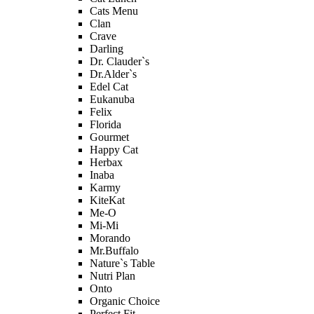
Cats Menu
Clan
Crave
Darling
Dr. Clauder`s
Dr.Alder`s
Edel Cat
Eukanuba
Felix
Florida
Gourmet
Happy Cat
Herbax
Inaba
Karmy
KiteKat
Me-O
Mi-Мi
Morando
Mr.Buffalo
Nature`s Table
Nutri Plan
Onto
Organic Сhoice
Perfect Fit