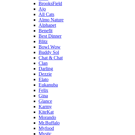
BrooksField
Ajo
All Cats
Almo Nature
Alphapet
Benefit
Best Dinner
Blitz
Bowl Wow
Buddy Sol
Chat & Chat
Clan
Darling
Dezzie
Elato
Eukanuba
Felix
Gina
Glance
Karmy
KiteKat
Morando
Mr.Buffalo
Myfood
Mystic