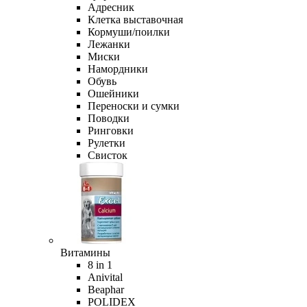
Адресник
Клетка выставочная
Кормуши/поилки
Лежанки
Миски
Намордники
Обувь
Ошейники
Переноски и сумки
Поводки
Ринговки
Рулетки
Свисток
Витамины
8 in 1
Anivital
Beaphar
POLIDEX