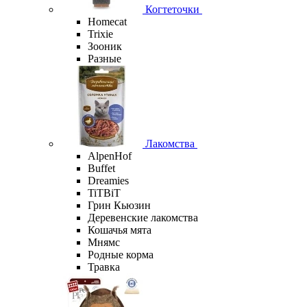
Когтеточки
Homecat
Trixie
Зооник
Разные
Лакомства
AlpenHof
Buffet
Dreamies
TiTBiT
Грин Кьюзин
Деревенские лакомства
Кошачья мята
Мнямс
Родные корма
Травка