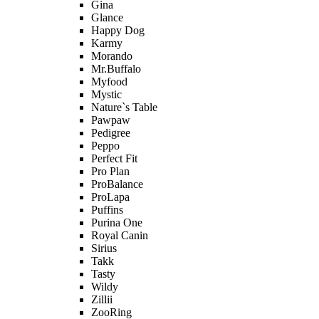
Gina
Glance
Happy Dog
Karmy
Morando
Mr.Buffalo
Myfood
Mystic
Nature`s Table
Pawpaw
Pedigree
Peppo
Perfect Fit
Pro Plan
ProBalance
ProLapa
Puffins
Purina One
Royal Canin
Sirius
Takk
Tasty
Wildy
Zillii
ZooRing