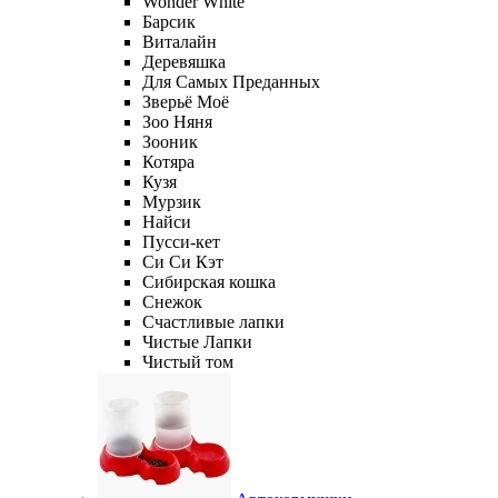
Wonder White
Барсик
Виталайн
Деревяшка
Для Самых Преданных
Зверьё Моё
Зоо Няня
Зооник
Котяра
Кузя
Мурзик
Найси
Пусси-кет
Си Си Кэт
Сибирская кошка
Снежок
Счастливые лапки
Чистые Лапки
Чистый том