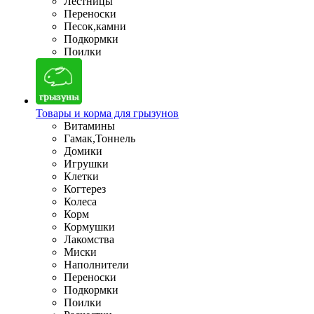
Лестницы
Переноски
Песок,камни
Подкормки
Поилки
Товары и корма для грызунов
Витамины
Гамак,Тоннель
Домики
Игрушки
Клетки
Когтерез
Колеса
Корм
Кормушки
Лакомства
Миски
Наполнители
Переноски
Подкормки
Поилки