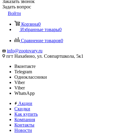
Заказать звонок
Задать вопрос
Войти
Корзина
0
Избранные товары
0
Сравнение товаров
0
info@zootovary.ru
пгт Нахабино, ул. Совпартшкола, 5к1
Вконтакте
Telegram
Одноклассники
Viber
Viber
WhatsApp
Акции
Скидки
Как купить
Компания
Контакты
Новости