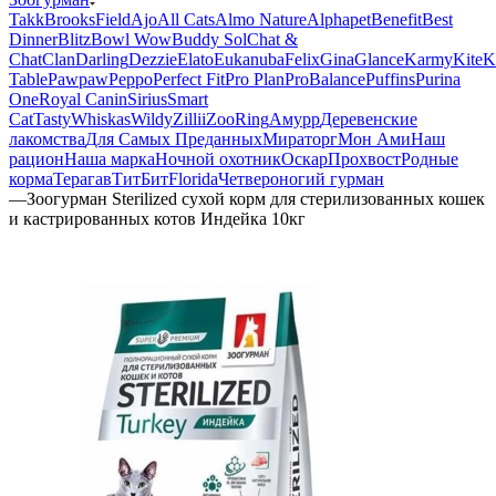
Takk
BrooksField
Ajo
All Cats
Almo Nature
Alphapet
Benefit
Best
Dinner
Blitz
Bowl Wow
Buddy Sol
Chat &
Chat
Clan
Darling
Dezzie
Elato
Eukanuba
Felix
Gina
Glance
Karmy
KiteK
Table
Pawpaw
Peppo
Perfect Fit
Pro Plan
ProBalance
Puffins
Purina
One
Royal Canin
Sirius
Smart
Cat
Tasty
Whiskas
Wildy
Zillii
ZooRing
Амурр
Деревенские
лакомства
Для Самых Преданных
Мираторг
Мон Ами
Наш
рацион
Наша марка
Ночной охотник
Оскар
Прохвост
Родные
корма
Терагав
ТитБит
Florida
Четвероногий гурман
—
Зоогурман Sterilized сухой корм для стерилизованных кошек
и кастрированных котов Индейка 10кг