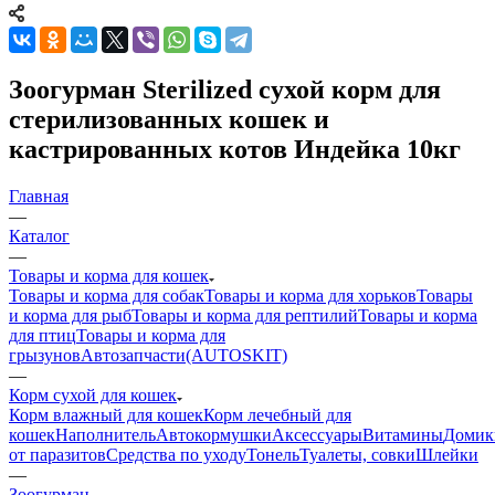
Зоогурман Sterilized сухой корм для
стерилизованных кошек и
кастрированных котов Индейка 10кг
Главная
—
Каталог
—
Товары и корма для кошек
Товары и корма для собак
Товары и корма для хорьков
Товары
и корма для рыб
Товары и корма для рептилий
Товары и корма
для птиц
Товары и корма для
грызунов
Автозапчасти(AUTOSKIT)
—
Корм сухой для кошек
Корм влажный для кошек
Корм лечебный для
кошек
Наполнитель
Автокормушки
Аксессуары
Витамины
Домик
от паразитов
Средства по уходу
Тонель
Туалеты, совки
Шлейки
—
Зоогурман