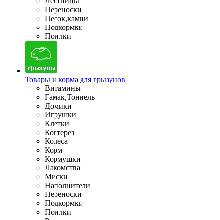
Лестницы
Переноски
Песок,камни
Подкормки
Поилки
Товары и корма для грызунов
Витамины
Гамак,Тоннель
Домики
Игрушки
Клетки
Когтерез
Колеса
Корм
Кормушки
Лакомства
Миски
Наполнители
Переноски
Подкормки
Поилки