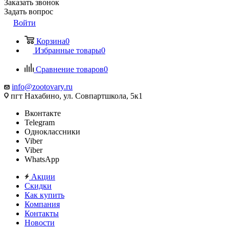
Заказать звонок
Задать вопрос
Войти
Корзина
0
Избранные товары
0
Сравнение товаров
0
info@zootovary.ru
пгт Нахабино, ул. Совпартшкола, 5к1
Вконтакте
Telegram
Одноклассники
Viber
Viber
WhatsApp
Акции
Скидки
Как купить
Компания
Контакты
Новости