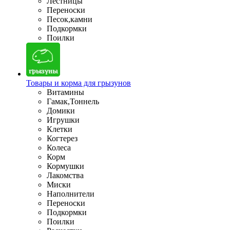
Лестницы
Переноски
Песок,камни
Подкормки
Поилки
Товары и корма для грызунов
Витамины
Гамак,Тоннель
Домики
Игрушки
Клетки
Когтерез
Колеса
Корм
Кормушки
Лакомства
Миски
Наполнители
Переноски
Подкормки
Поилки