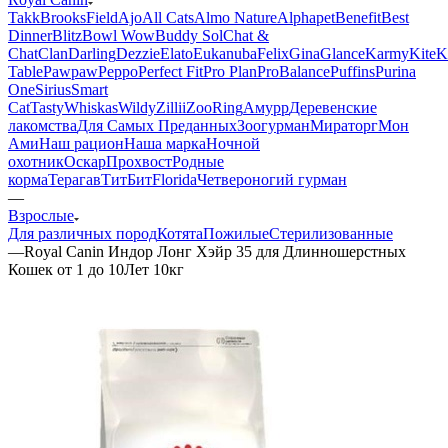
Takk
BrooksField
Ajo
All Cats
Almo Nature
Alphapet
Benefit
Best
Dinner
Blitz
Bowl Wow
Buddy Sol
Chat &
Chat
Clan
Darling
Dezzie
Elato
Eukanuba
Felix
Gina
Glance
Karmy
KiteK
Table
Pawpaw
Peppo
Perfect Fit
Pro Plan
ProBalance
Puffins
Purina
One
Sirius
Smart
Cat
Tasty
Whiskas
Wildy
Zillii
ZooRing
Амурр
Деревенские
лакомства
Для Самых Преданных
Зоогурман
Мираторг
Мон
Ами
Наш рацион
Наша марка
Ночной
охотник
Оскар
Прохвост
Родные
корма
Терагав
ТитБит
Florida
Четвероногий гурман
—
Взрослые
Для различных пород
Котята
Пожилые
Стерилизованные
—
Royal Canin Индор Лонг Хэйр 35 для Длинношерстных
Кошек от 1 до 10Лет 10кг