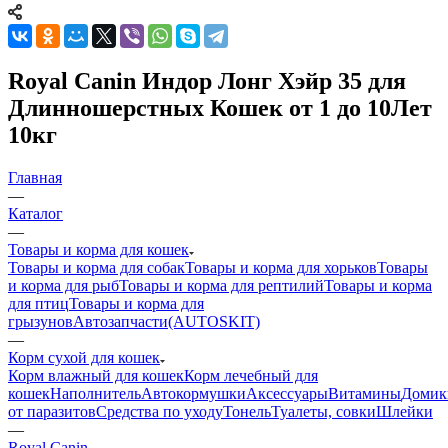
Royal Canin Индор Лонг Хэйр 35 для
Длинношерстных Кошек от 1 до 10Лет
10кг
Главная
—
Каталог
—
Товары и корма для кошек
Товары и корма для собак
Товары и корма для хорьков
Товары
и корма для рыб
Товары и корма для рептилий
Товары и корма
для птиц
Товары и корма для
грызунов
Автозапчасти(AUTOSKIT)
—
Корм сухой для кошек
Корм влажный для кошек
Корм лечебный для
кошек
Наполнитель
Автокормушки
Аксессуары
Витамины
Домик
от паразитов
Средства по уходу
Тонель
Туалеты, совки
Шлейки
—
Royal Canin