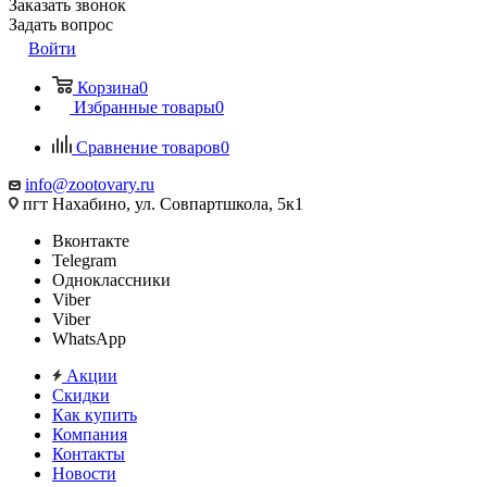
Заказать звонок
Задать вопрос
Войти
Корзина
0
Избранные товары
0
Сравнение товаров
0
info@zootovary.ru
пгт Нахабино, ул. Совпартшкола, 5к1
Вконтакте
Telegram
Одноклассники
Viber
Viber
WhatsApp
Акции
Скидки
Как купить
Компания
Контакты
Новости