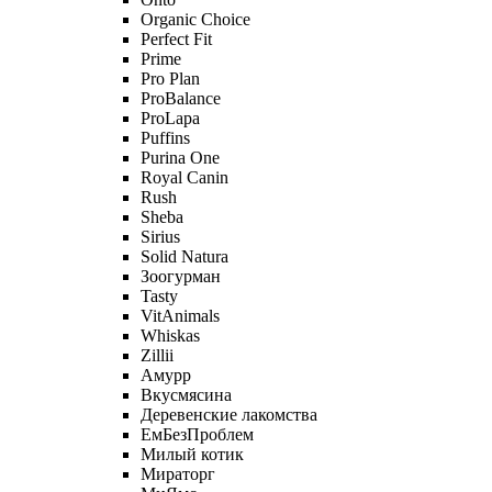
Organic Сhoice
Perfect Fit
Prime
Pro Plan
ProBalance
ProLapa
Puffins
Purina One
Royal Canin
Rush
Sheba
Sirius
Solid Natura
Зоогурман
Tasty
VitAnimals
Whiskas
Zillii
Амурр
Вкусмясина
Деревенские лакомства
ЕмБезПроблем
Милый котик
Мираторг