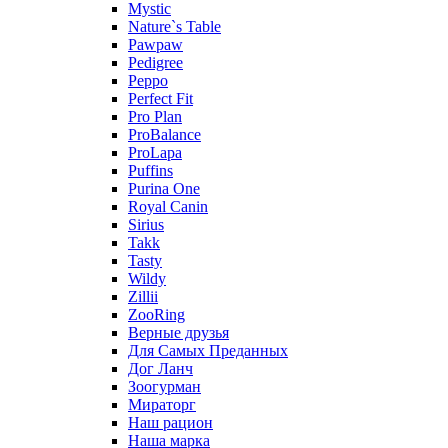
Mystic
Nature`s Table
Pawpaw
Pedigree
Peppo
Perfect Fit
Pro Plan
ProBalance
ProLapa
Puffins
Purina One
Royal Canin
Sirius
Takk
Tasty
Wildy
Zillii
ZooRing
Верные друзья
Для Самых Преданных
Дог Ланч
Зоогурман
Мираторг
Наш рацион
Наша марка