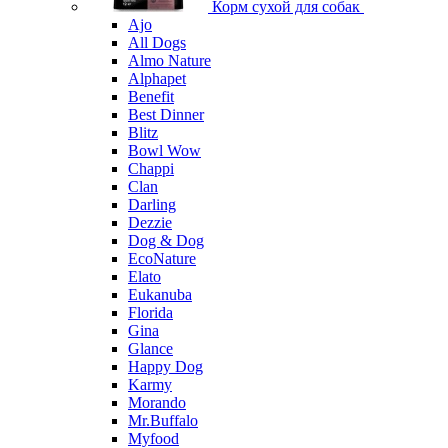
Корм сухой для собак
Ajo
All Dogs
Almo Nature
Alphapet
Benefit
Best Dinner
Blitz
Bowl Wow
Chappi
Clan
Darling
Dezzie
Dog & Dog
EcoNature
Elato
Eukanuba
Florida
Gina
Glance
Happy Dog
Karmy
Morando
Mr.Buffalo
Myfood