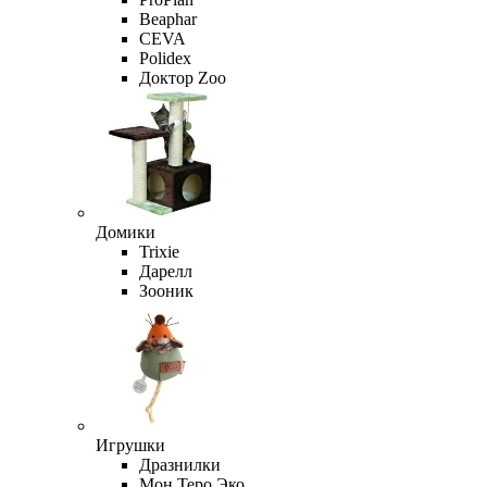
Beaphar
CEVA
Polidex
Доктор Zoo
Домики
Trixie
Дарелл
Зооник
Игрушки
Дразнилки
Мон Теро Эко