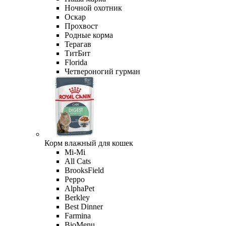
Ночной охотник
Оскар
Прохвост
Родные корма
Терагав
ТитБит
Florida
Четвероногий гурман
Корм влажный для кошек
Mi-Мi
All Cats
BrooksField
Peppo
AlphaPet
Berkley
Best Dinner
Farmina
BioMenu