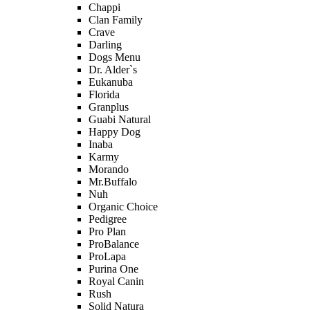
Chappi
Clan Family
Crave
Darling
Dogs Menu
Dr. Alder`s
Eukanuba
Florida
Granplus
Guabi Natural
Happy Dog
Inaba
Karmy
Morando
Mr.Buffalo
Nuh
Organic Сhoice
Pedigree
Pro Plan
ProBalance
ProLapa
Purina One
Royal Canin
Rush
Solid Natura