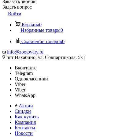
Заказать звонок
Задать вопрос
Войти
Корзина
0
Избранные товары
0
Сравнение товаров
0
info@zootovary.ru
пгт Нахабино, ул. Совпартшкола, 5к1
Вконтакте
Telegram
Одноклассники
Viber
Viber
WhatsApp
Акции
Скидки
Как купить
Компания
Контакты
Новости