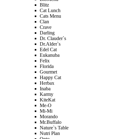
Blitz
Cat Lunch
Cats Menu
Clan
Crave
Darling
Dr. Clauder`s
Dr.Alder`s
Edel Cat
Eukanuba
Felix
Florida
Gourmet
Happy Cat
Herbax
Inaba
Karmy
KiteKat
Me-O
Mi-Мi
Morando
Mr.Buffalo
Nature`s Table
Nutri Plan
Onto