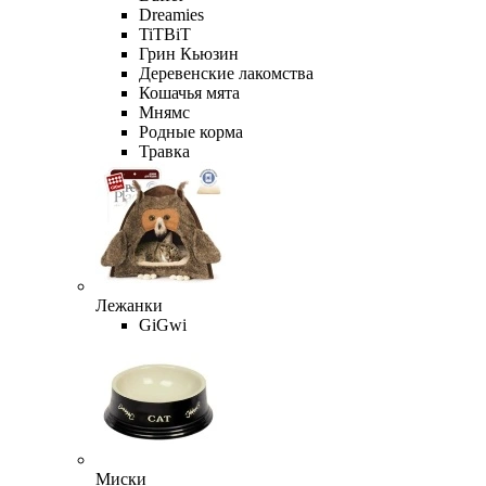
Dreamies
TiTBiT
Грин Кьюзин
Деревенские лакомства
Кошачья мята
Мнямс
Родные корма
Травка
Лежанки
GiGwi
Миски