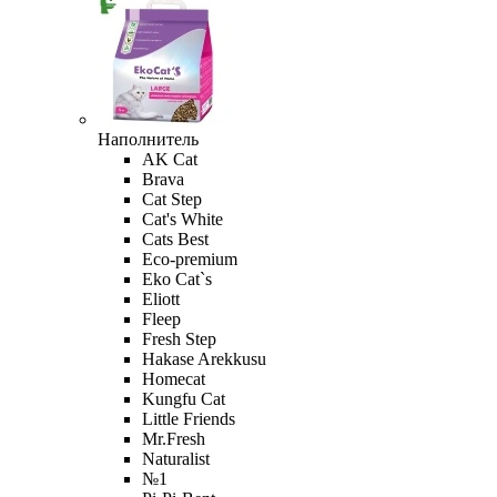
Наполнитель
AK Cat
Brava
Cat Step
Cat's White
Cats Best
Eco-premium
Eko Cat`s
Eliott
Fleep
Fresh Step
Hakase Arekkusu
Homecat
Kungfu Cat
Little Friends
Mr.Fresh
Naturalist
№1