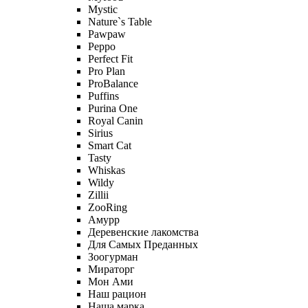
Mystic
Nature`s Table
Pawpaw
Peppo
Perfect Fit
Pro Plan
ProBalance
Puffins
Purina One
Royal Canin
Sirius
Smart Cat
Tasty
Whiskas
Wildy
Zillii
ZooRing
Амурр
Деревенские лакомства
Для Самых Преданных
Зоогурман
Мираторг
Мон Ами
Наш рацион
Наша марка