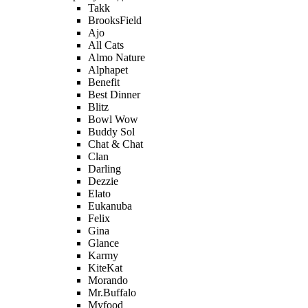
Takk
BrooksField
Ajo
All Cats
Almo Nature
Alphapet
Benefit
Best Dinner
Blitz
Bowl Wow
Buddy Sol
Chat & Chat
Clan
Darling
Dezzie
Elato
Eukanuba
Felix
Gina
Glance
Karmy
KiteKat
Morando
Mr.Buffalo
Myfood