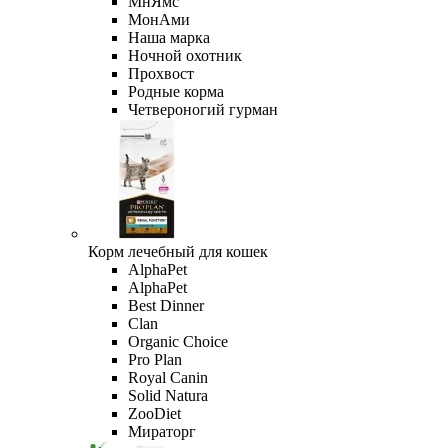
МнЯмс
МонАми
Наша марка
Ночной охотник
Прохвост
Родные корма
Четвероногий гурман
Корм лечебный для кошек
AlphaPet
AlphaPet
Best Dinner
Clan
Organic Сhoice
Pro Plan
Royal Canin
Solid Natura
ZooDiet
Мираторг