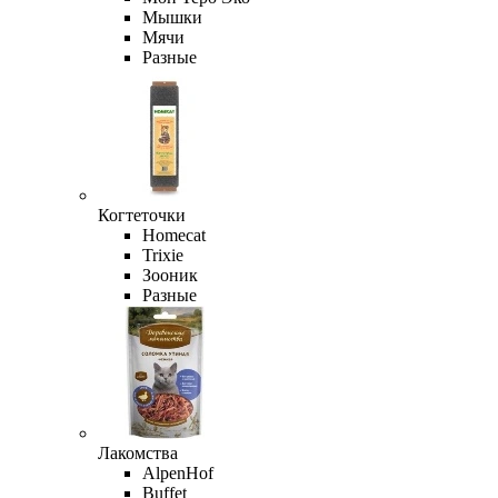
Мышки
Мячи
Разные
Когтеточки
Homecat
Trixie
Зооник
Разные
Лакомства
AlpenHof
Buffet