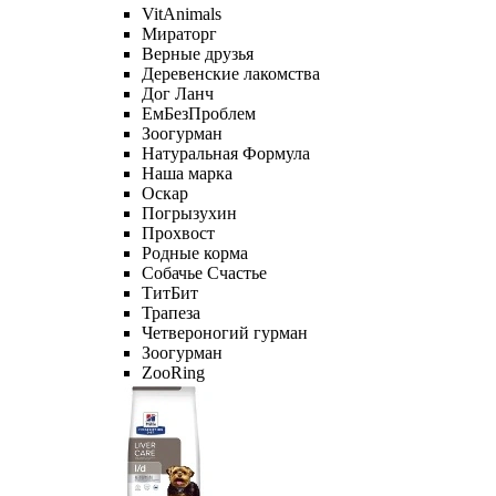
VitAnimals
Мираторг
Верные друзья
Деревенские лакомства
Дог Ланч
ЕмБезПроблем
Зоогурман
Натуральная Формула
Наша марка
Оскар
Погрызухин
Прохвост
Родные корма
Собачье Счастье
ТитБит
Трапеза
Четвероногий гурман
Зоогурман
ZooRing