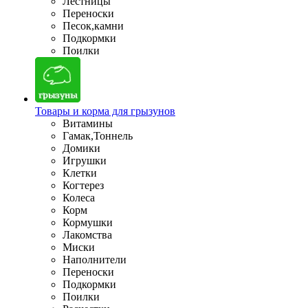
Лестницы
Переноски
Песок,камни
Подкормки
Поилки
Товары и корма для грызунов
Витамины
Гамак,Тоннель
Домики
Игрушки
Клетки
Когтерез
Колеса
Корм
Кормушки
Лакомства
Миски
Наполнители
Переноски
Подкормки
Поилки