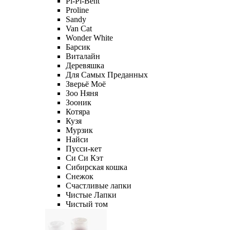
Pi-Pi-Bent
Proline
Sandy
Van Cat
Wonder White
Барсик
Виталайн
Деревяшка
Для Самых Преданных
Зверьё Моё
Зоо Няня
Зооник
Котяра
Кузя
Мурзик
Найси
Пусси-кет
Си Си Кэт
Сибирская кошка
Снежок
Счастливые лапки
Чистые Лапки
Чистый том