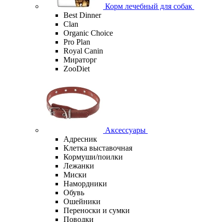
Корм лечебный для собак
Best Dinner
Clan
Organic Сhoice
Pro Plan
Royal Canin
Мираторг
ZooDiet
Аксессуары
Адресник
Клетка выставочная
Кормуши/поилки
Лежанки
Миски
Намордники
Обувь
Ошейники
Переноски и сумки
Поводки