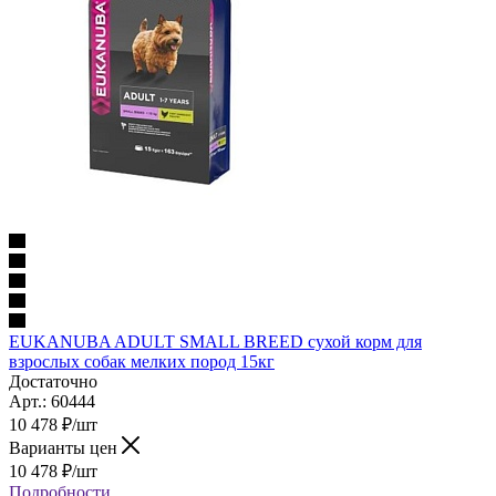
EUKANUBA ADULT SMALL BREED сухой корм для
взрослых собак мелких пород 15кг
Достаточно
Арт.: 60444
10 478
₽
/шт
Варианты цен
10 478
₽
/шт
Подробности