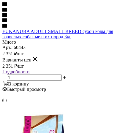
EUKANUBA ADULT SMALL BREED сухой корм для
взрослых собак мелких пород 3кг
Много
Арт.: 60443
2 351
₽
/шт
Варианты цен
2 351
₽
/шт
Подробности
В корзину
Быстрый просмотр