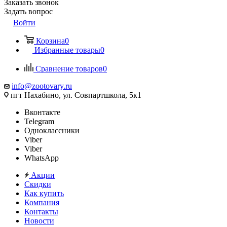
Заказать звонок
Задать вопрос
Войти
Корзина
0
Избранные товары
0
Сравнение товаров
0
info@zootovary.ru
пгт Нахабино, ул. Совпартшкола, 5к1
Вконтакте
Telegram
Одноклассники
Viber
Viber
WhatsApp
Акции
Скидки
Как купить
Компания
Контакты
Новости