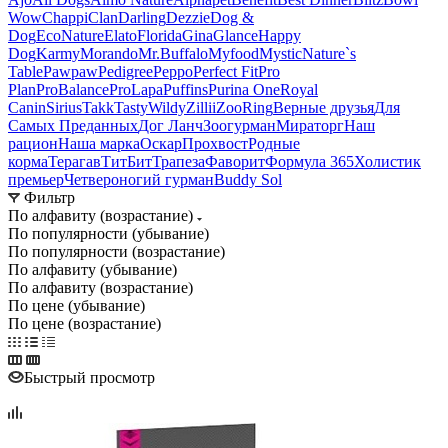
Wow
Chappi
Clan
Darling
Dezzie
Dog &
Dog
EcoNature
Elato
Florida
Gina
Glance
Happy
Dog
Karmy
Morando
Mr.Buffalo
Myfood
Mystic
Nature`s
Table
Pawpaw
Pedigree
Peppo
Perfect Fit
Pro
Plan
ProBalance
ProLapa
Puffins
Purina One
Royal
Canin
Sirius
Takk
Tasty
Wildy
Zillii
ZooRing
Верные друзья
Для
Самых Преданных
Дог Ланч
Зоогурман
Мираторг
Наш
рацион
Наша марка
Оскар
Прохвост
Родные
корма
Терагав
ТитБит
Трапеза
Фаворит
Формула 365
Холистик
премьер
Четвероногий гурман
Buddy Sol
Фильтр
По алфавиту (возрастание)
По популярности (убывание)
По популярности (возрастание)
По алфавиту (убывание)
По алфавиту (возрастание)
По цене (убывание)
По цене (возрастание)
Быстрый просмотр