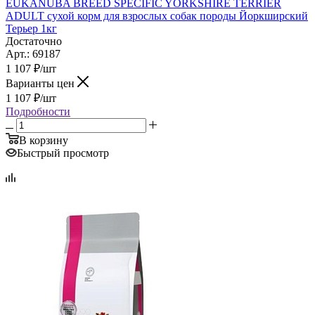
EUKANUBA BREED SPECIFIC YORKSHIRE TERRIER
ADULT сухой корм для взрослых собак породы Йоркширский
Терьер 1кг
Достаточно
Арт.: 69187
1 107
₽
/шт
Варианты цен
1 107
₽
/шт
Подробности
В корзину
Быстрый просмотр