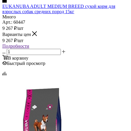
EUKANUBA ADULT MEDIUM BREED сухой корм для
взрослых собак средних пород 15кг
Много
Арт.: 60447
9 267
₽
/шт
Варианты цен
9 267
₽
/шт
Подробности
В корзину
Быстрый просмотр