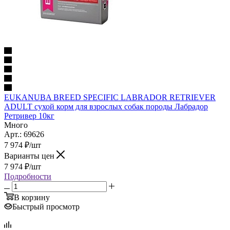
EUKANUBA BREED SPECIFIC LABRADOR RETRIEVER
ADULT сухой корм для взрослых собак породы Лабрадор
Ретривер 10кг
Много
Арт.: 69626
7 974
₽
/шт
Варианты цен
7 974
₽
/шт
Подробности
В корзину
Быстрый просмотр