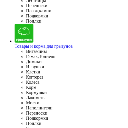
Лестницы
Переноски
Песок,камни
Подкормки
Поилки
Товары и корма для грызунов
Витамины
Гамак,Тоннель
Домики
Игрушки
Клетки
Когтерез
Колеса
Корм
Кормушки
Лакомства
Миски
Наполнители
Переноски
Подкормки
Поилки