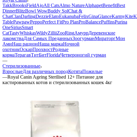
Takk
BrooksField
Ajo
All Cats
Almo Nature
Alphapet
Benefit
Best
Dinner
Blitz
Bowl Wow
Buddy Sol
Chat &
Chat
Clan
Darling
Dezzie
Elato
Eukanuba
Felix
Gina
Glance
Karmy
KiteK
Table
Pawpaw
Peppo
Perfect Fit
Pro Plan
ProBalance
Puffins
Purina
One
Sirius
Smart
Cat
Tasty
Whiskas
Wildy
Zillii
ZooRing
Амурр
Деревенские
лакомства
Для Самых Преданных
Зоогурман
Мираторг
Мон
Ами
Наш рацион
Наша марка
Ночной
охотник
Оскар
Прохвост
Родные
корма
Терагав
ТитБит
Florida
Четвероногий гурман
—
Стерилизованные
Взрослые
Для различных пород
Котята
Пожилые
—
Royal Canin Ageing Sterilised 12+ Питание для
кастированных котов и стерилизованных кошек 4кг