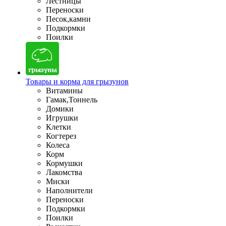
Лестницы
Переноски
Песок,камни
Подкормки
Поилки
Товары и корма для грызунов
Витамины
Гамак,Тоннель
Домики
Игрушки
Клетки
Когтерез
Колеса
Корм
Кормушки
Лакомства
Миски
Наполнители
Переноски
Подкормки
Поилки