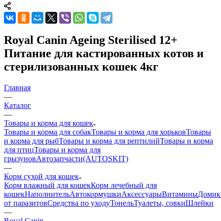
Royal Canin Ageing Sterilised 12+
Питание для кастированных котов и
стерилизованных кошек 4кг
Главная
—
Каталог
—
Товары и корма для кошек
Товары и корма для собак
Товары и корма для хорьков
Товары
и корма для рыб
Товары и корма для рептилий
Товары и корма
для птиц
Товары и корма для
грызунов
Автозапчасти(AUTOSKIT)
—
Корм сухой для кошек
Корм влажный для кошек
Корм лечебный для
кошек
Наполнитель
Автокормушки
Аксессуары
Витамины
Домик
от паразитов
Средства по уходу
Тонель
Туалеты, совки
Шлейки
—
Royal Canin