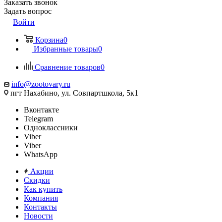
Заказать звонок
Задать вопрос
Войти
Корзина
0
Избранные товары
0
Сравнение товаров
0
info@zootovary.ru
пгт Нахабино, ул. Совпартшкола, 5к1
Вконтакте
Telegram
Одноклассники
Viber
Viber
WhatsApp
Акции
Скидки
Как купить
Компания
Контакты
Новости