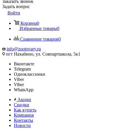
Заказать звонок
Задать вопрос
Войти
Корзина
0
Избранные товары
0
Сравнение товаров
0
info@zootovary.ru
пгт Нахабино, ул. Совпартшкола, 5к1
Вконтакте
Telegram
Одноклассники
Viber
Viber
WhatsApp
Акции
Скидки
Как купить
Компания
Контакты
Новости