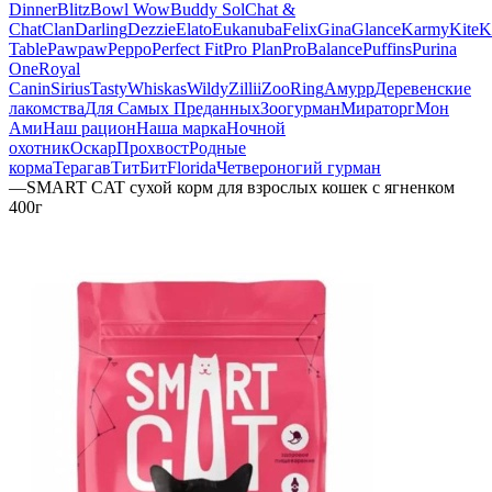
Dinner
Blitz
Bowl Wow
Buddy Sol
Chat &
Chat
Clan
Darling
Dezzie
Elato
Eukanuba
Felix
Gina
Glance
Karmy
KiteK
Table
Pawpaw
Peppo
Perfect Fit
Pro Plan
ProBalance
Puffins
Purina
One
Royal
Canin
Sirius
Tasty
Whiskas
Wildy
Zillii
ZooRing
Амурр
Деревенские
лакомства
Для Самых Преданных
Зоогурман
Мираторг
Мон
Ами
Наш рацион
Наша марка
Ночной
охотник
Оскар
Прохвост
Родные
корма
Терагав
ТитБит
Florida
Четвероногий гурман
—
SMART CAT сухой корм для взрослых кошек с ягненком
400г