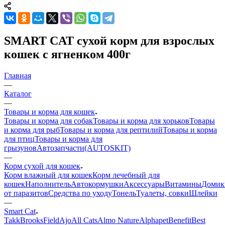
SMART CAT сухой корм для взрослых
кошек с ягненком 400г
Главная
—
Каталог
—
Товары и корма для кошек
Товары и корма для собак
Товары и корма для хорьков
Товары
и корма для рыб
Товары и корма для рептилий
Товары и корма
для птиц
Товары и корма для
грызунов
Автозапчасти(AUTOSKIT)
—
Корм сухой для кошек
Корм влажный для кошек
Корм лечебный для
кошек
Наполнитель
Автокормушки
Аксессуары
Витамины
Домик
от паразитов
Средства по уходу
Тонель
Туалеты, совки
Шлейки
—
Smart Cat
Takk
BrooksField
Ajo
All Cats
Almo Nature
Alphapet
Benefit
Best