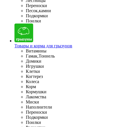
Лестницы
Переноски
Песок,камни
Подкормки
Поилки
Товары и корма для грызунов
Витамины
Гамак,Тоннель
Домики
Игрушки
Клетки
Когтерез
Колеса
Корм
Кормушки
Лакомства
Миски
Наполнители
Переноски
Подкормки
Поилки