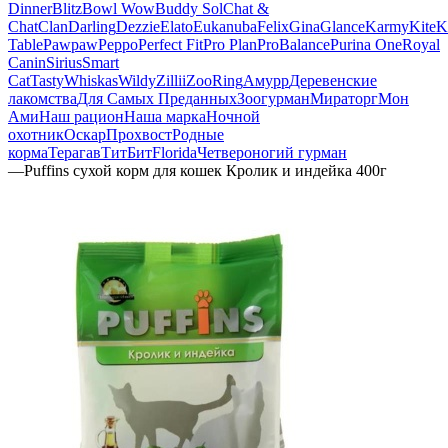
Dinner
Blitz
Bowl Wow
Buddy Sol
Chat &
Chat
Clan
Darling
Dezzie
Elato
Eukanuba
Felix
Gina
Glance
Karmy
KiteK
Table
Pawpaw
Peppo
Perfect Fit
Pro Plan
ProBalance
Purina One
Royal
Canin
Sirius
Smart
Cat
Tasty
Whiskas
Wildy
Zillii
ZooRing
Амурр
Деревенские
лакомства
Для Самых Преданных
Зоогурман
Мираторг
Мон
Ами
Наш рацион
Наша марка
Ночной
охотник
Оскар
Прохвост
Родные
корма
Терагав
ТитБит
Florida
Четвероногий гурман
—
Puffins сухой корм для кошек Кролик и индейка 400г