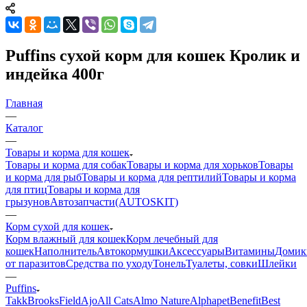
Puffins сухой корм для кошек Кролик и
индейка 400г
Главная
—
Каталог
—
Товары и корма для кошек
Товары и корма для собак
Товары и корма для хорьков
Товары
и корма для рыб
Товары и корма для рептилий
Товары и корма
для птиц
Товары и корма для
грызунов
Автозапчасти(AUTOSKIT)
—
Корм сухой для кошек
Корм влажный для кошек
Корм лечебный для
кошек
Наполнитель
Автокормушки
Аксессуары
Витамины
Домик
от паразитов
Средства по уходу
Тонель
Туалеты, совки
Шлейки
—
Puffins
Takk
BrooksField
Ajo
All Cats
Almo Nature
Alphapet
Benefit
Best