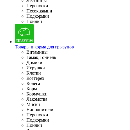
Лестницы
Переноски
Песок,камни
Подкормки
Поилки
Товары и корма для грызунов
Витамины
Гамак,Тоннель
Домики
Игрушки
Клетки
Когтерез
Колеса
Корм
Кормушки
Лакомства
Миски
Наполнители
Переноски
Подкормки
Поилки