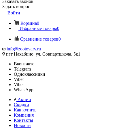
Заказать звонок
Задать вопрос
Войти
Корзина
0
Избранные товары
0
Сравнение товаров
0
info@zootovary.ru
пгт Нахабино, ул. Совпартшкола, 5к1
Вконтакте
Telegram
Одноклассники
Viber
Viber
WhatsApp
Акции
Скидки
Как купить
Компания
Контакты
Новости