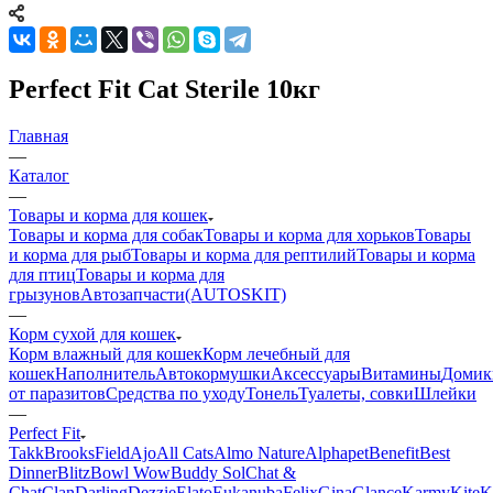
Perfect Fit Cat Sterile 10кг
Главная
—
Каталог
—
Товары и корма для кошек
Товары и корма для собак
Товары и корма для хорьков
Товары
и корма для рыб
Товары и корма для рептилий
Товары и корма
для птиц
Товары и корма для
грызунов
Автозапчасти(AUTOSKIT)
—
Корм сухой для кошек
Корм влажный для кошек
Корм лечебный для
кошек
Наполнитель
Автокормушки
Аксессуары
Витамины
Домик
от паразитов
Средства по уходу
Тонель
Туалеты, совки
Шлейки
—
Perfect Fit
Takk
BrooksField
Ajo
All Cats
Almo Nature
Alphapet
Benefit
Best
Dinner
Blitz
Bowl Wow
Buddy Sol
Chat &
Chat
Clan
Darling
Dezzie
Elato
Eukanuba
Felix
Gina
Glance
Karmy
KiteK