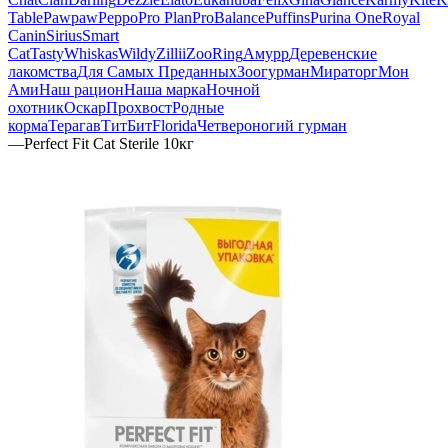
Table
Pawpaw
Peppo
Pro Plan
ProBalance
Puffins
Purina One
Royal
Canin
Sirius
Smart
Cat
Tasty
Whiskas
Wildy
Zillii
ZooRing
Амурр
Деревенские
лакомства
Для Самых Преданных
Зоогурман
Мираторг
Мон
Ами
Наш рацион
Наша марка
Ночной
охотник
Оскар
Прохвост
Родные
корма
Терагав
ТитБит
Florida
Четвероногий гурман
—
Perfect Fit Cat Sterile 10кг