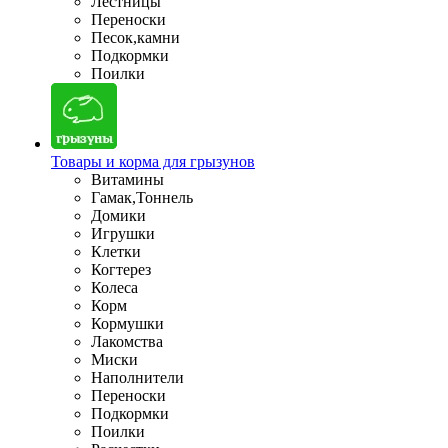
Лестницы
Переноски
Песок,камни
Подкормки
Поилки
Товары и корма для грызунов
Витамины
Гамак,Тоннель
Домики
Игрушки
Клетки
Когтерез
Колеса
Корм
Кормушки
Лакомства
Миски
Наполнители
Переноски
Подкормки
Поилки