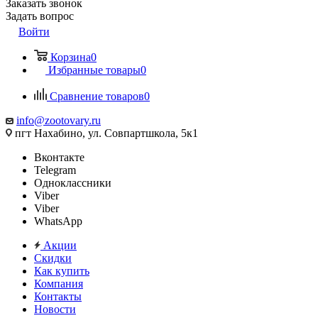
Заказать звонок
Задать вопрос
Войти
Корзина
0
Избранные товары
0
Сравнение товаров
0
info@zootovary.ru
пгт Нахабино, ул. Совпартшкола, 5к1
Вконтакте
Telegram
Одноклассники
Viber
Viber
WhatsApp
Акции
Скидки
Как купить
Компания
Контакты
Новости