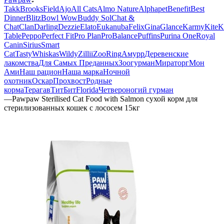
Takk
BrooksField
Ajo
All Cats
Almo Nature
Alphapet
Benefit
Best
Dinner
Blitz
Bowl Wow
Buddy Sol
Chat &
Chat
Clan
Darling
Dezzie
Elato
Eukanuba
Felix
Gina
Glance
Karmy
KiteK
Table
Peppo
Perfect Fit
Pro Plan
ProBalance
Puffins
Purina One
Royal
Canin
Sirius
Smart
Cat
Tasty
Whiskas
Wildy
Zillii
ZooRing
Амурр
Деревенские
лакомства
Для Самых Преданных
Зоогурман
Мираторг
Мон
Ами
Наш рацион
Наша марка
Ночной
охотник
Оскар
Прохвост
Родные
корма
Терагав
ТитБит
Florida
Четвероногий гурман
—
Pawpaw Sterilised Cat Food with Salmon сухой корм для
стерилизованных кошек с лососем 15кг