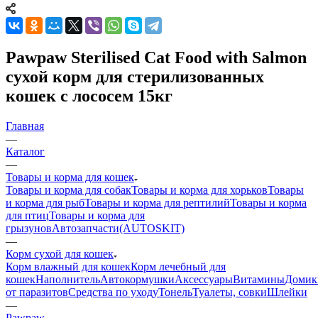
Pawpaw Sterilised Cat Food with Salmon
сухой корм для стерилизованных
кошек с лососем 15кг
Главная
—
Каталог
—
Товары и корма для кошек
Товары и корма для собак
Товары и корма для хорьков
Товары
и корма для рыб
Товары и корма для рептилий
Товары и корма
для птиц
Товары и корма для
грызунов
Автозапчасти(AUTOSKIT)
—
Корм сухой для кошек
Корм влажный для кошек
Корм лечебный для
кошек
Наполнитель
Автокормушки
Аксессуары
Витамины
Домик
от паразитов
Средства по уходу
Тонель
Туалеты, совки
Шлейки
—
Pawpaw