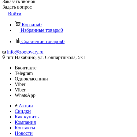
Заказать звонок
Задать вопрос
Войти
Корзина
0
Избранные товары
0
Сравнение товаров
0
info@zootovary.ru
пгт Нахабино, ул. Совпартшкола, 5к1
Вконтакте
Telegram
Одноклассники
Viber
Viber
WhatsApp
Акции
Скидки
Как купить
Компания
Контакты
Новости