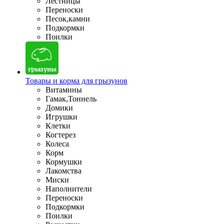
Лестницы
Переноски
Песок,камни
Подкормки
Поилки
Товары и корма для грызунов
Витамины
Гамак,Тоннель
Домики
Игрушки
Клетки
Когтерез
Колеса
Корм
Кормушки
Лакомства
Миски
Наполнители
Переноски
Подкормки
Поилки