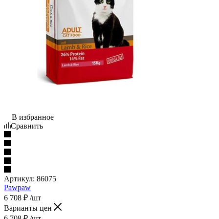
В избранное
Сравнить
Артикул:
86075
Pawpaw
6 708
₽
/шт
Варианты цен
6 708
₽
/шт