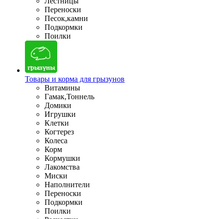
Лестницы
Переноски
Песок,камни
Подкормки
Поилки
Товары и корма для грызунов
Витамины
Гамак,Тоннель
Домики
Игрушки
Клетки
Когтерез
Колеса
Корм
Кормушки
Лакомства
Миски
Наполнители
Переноски
Подкормки
Поилки