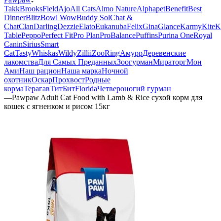
Takk
BrooksField
Ajo
All Cats
Almo Nature
Alphapet
Benefit
Best
Dinner
Blitz
Bowl Wow
Buddy Sol
Chat &
Chat
Clan
Darling
Dezzie
Elato
Eukanuba
Felix
Gina
Glance
Karmy
KiteK
Table
Peppo
Perfect Fit
Pro Plan
ProBalance
Puffins
Purina One
Royal
Canin
Sirius
Smart
Cat
Tasty
Whiskas
Wildy
Zillii
ZooRing
Амурр
Деревенские
лакомства
Для Самых Преданных
Зоогурман
Мираторг
Мон
Ами
Наш рацион
Наша марка
Ночной
охотник
Оскар
Прохвост
Родные
корма
Терагав
ТитБит
Florida
Четвероногий гурман
—
Pawpaw Adult Cat Food with Lamb & Rice сухой корм для
кошек с ягненком и рисом 15кг