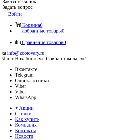
Заказать звонок
Задать вопрос
Войти
Корзина
0
Избранные товары
0
Сравнение товаров
0
info@zootovary.ru
пгт Нахабино, ул. Совпартшкола, 5к1
Вконтакте
Telegram
Одноклассники
Viber
Viber
WhatsApp
Акции
Скидки
Как купить
Компания
Контакты
Новости