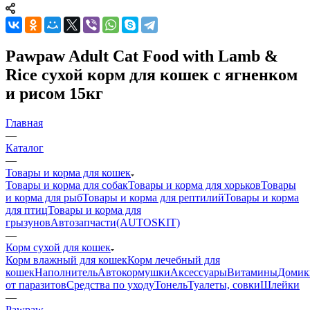
Pawpaw Adult Cat Food with Lamb &
Rice сухой корм для кошек с ягненком
и рисом 15кг
Главная
—
Каталог
—
Товары и корма для кошек
Товары и корма для собак
Товары и корма для хорьков
Товары
и корма для рыб
Товары и корма для рептилий
Товары и корма
для птиц
Товары и корма для
грызунов
Автозапчасти(AUTOSKIT)
—
Корм сухой для кошек
Корм влажный для кошек
Корм лечебный для
кошек
Наполнитель
Автокормушки
Аксессуары
Витамины
Домик
от паразитов
Средства по уходу
Тонель
Туалеты, совки
Шлейки
—
Pawpaw