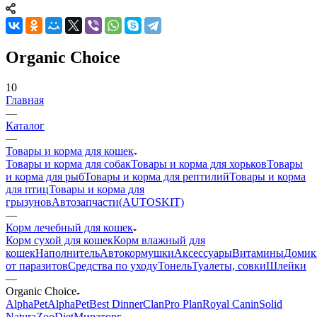
Organic Сhoice
10
Главная
—
Каталог
—
Товары и корма для кошек
Товары и корма для собак
Товары и корма для хорьков
Товары
и корма для рыб
Товары и корма для рептилий
Товары и корма
для птиц
Товары и корма для
грызунов
Автозапчасти(AUTOSKIT)
—
Корм лечебный для кошек
Корм сухой для кошек
Корм влажный для
кошек
Наполнитель
Автокормушки
Аксессуары
Витамины
Домик
от паразитов
Средства по уходу
Тонель
Туалеты, совки
Шлейки
—
Organic Сhoice
AlphaPet
AlphaPet
Best Dinner
Clan
Pro Plan
Royal Canin
Solid
Natura
ZooDiet
Мираторг