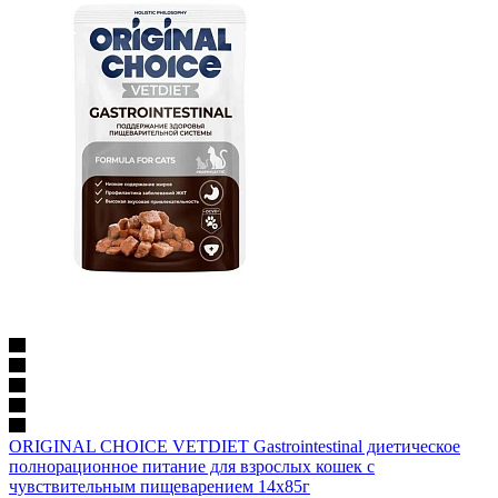
ORIGINAL CHOICE VETDIET Gastrointestinal диетическое
полнорационное питание для взрослых кошек с
чувствительным пищеварением 14х85г