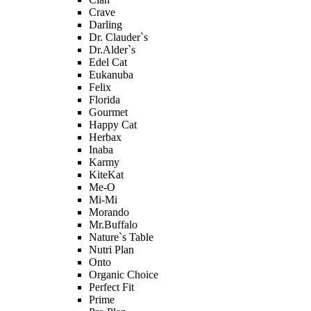
Crave
Darling
Dr. Clauder`s
Dr.Alder`s
Edel Cat
Eukanuba
Felix
Florida
Gourmet
Happy Cat
Herbax
Inaba
Karmy
KiteKat
Me-O
Mi-Мi
Morando
Mr.Buffalo
Nature`s Table
Nutri Plan
Onto
Organic Сhoice
Perfect Fit
Prime