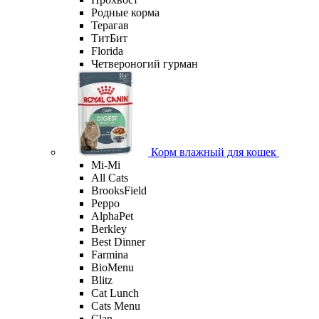
Родные корма
Терагав
ТитБит
Florida
Четвероногий гурман
Корм влажный для кошек
Mi-Мi
All Cats
BrooksField
Peppo
AlphaPet
Berkley
Best Dinner
Farmina
BioMenu
Blitz
Cat Lunch
Cats Menu
Clan