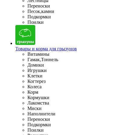
Лестницы
Переноски
Песок,камни
Подкормки
Поилки
Товары и корма для грызунов
Витамины
Гамак,Тоннель
Домики
Игрушки
Клетки
Когтерез
Колеса
Корм
Кормушки
Лакомства
Миски
Наполнители
Переноски
Подкормки
Поилки