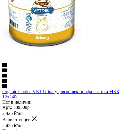
Organic Сhoice VET Urinary для кошек профилактика МКБ
12х240г
Нет в наличии
Арт.: 83950up
2 425
₽
/шт
Варианты цен
2 425
₽
/шт