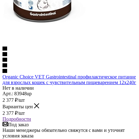
Organic Сhoice VET Gastrointestinal профилактическое питание
для взрослых кошек с чувствительным пищеварением 12х240г
Нет в наличии
Арт.: 83948up
2 377
₽
/шт
Варианты цен
2 377
₽
/шт
Подробности
Под заказ
Наши менеджеры обязательно свяжутся с вами и уточнят
условия заказа