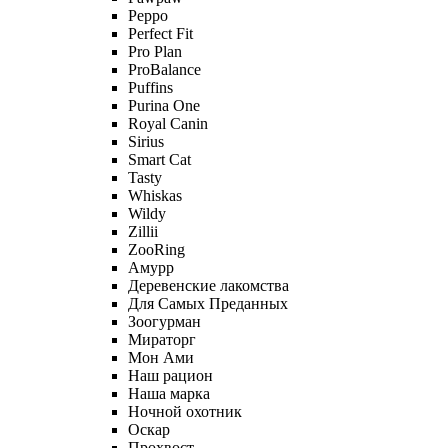
Peppo
Perfect Fit
Pro Plan
ProBalance
Puffins
Purina One
Royal Canin
Sirius
Smart Cat
Tasty
Whiskas
Wildy
Zillii
ZooRing
Амурр
Деревенские лакомства
Для Самых Преданных
Зоогурман
Мираторг
Мон Ами
Наш рацион
Наша марка
Ночной охотник
Оскар
Прохвост