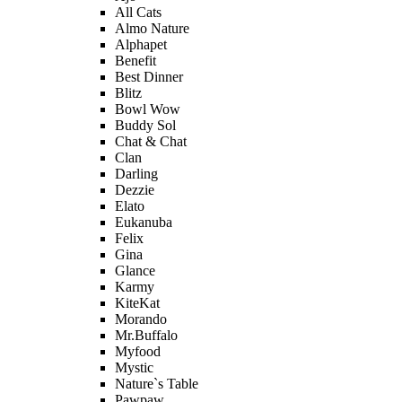
All Cats
Almo Nature
Alphapet
Benefit
Best Dinner
Blitz
Bowl Wow
Buddy Sol
Chat & Chat
Clan
Darling
Dezzie
Elato
Eukanuba
Felix
Gina
Glance
Karmy
KiteKat
Morando
Mr.Buffalo
Myfood
Mystic
Nature`s Table
Pawpaw