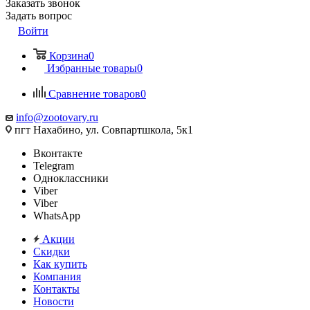
Заказать звонок
Задать вопрос
Войти
Корзина
0
Избранные товары
0
Сравнение товаров
0
info@zootovary.ru
пгт Нахабино, ул. Совпартшкола, 5к1
Вконтакте
Telegram
Одноклассники
Viber
Viber
WhatsApp
Акции
Скидки
Как купить
Компания
Контакты
Новости