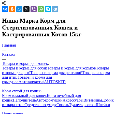
Наша Марка Корм для
Стерилизованных Кошек и
Кастрированных Котов 15кг
Главная
—
Каталог
—
Товары и корма для кошек
Товары и корма для собак
Товары и корма для хорьков
Товары
и корма для рыб
Товары и корма для рептилий
Товары и корма
для птиц
Товары и корма для
грызунов
Автозапчасти(AUTOSKIT)
—
Корм сухой для кошек
Корм влажный для кошек
Корм лечебный для
кошек
Наполнитель
Автокормушки
Аксессуары
Витамины
Домик
от паразитов
Средства по уходу
Тонель
Туалеты, совки
Шлейки
—
Наша марка