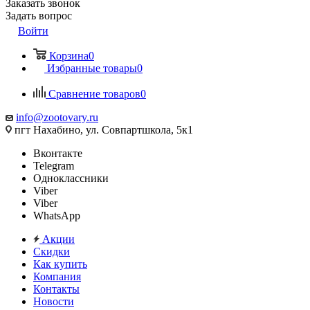
Заказать звонок
Задать вопрос
Войти
Корзина
0
Избранные товары
0
Сравнение товаров
0
info@zootovary.ru
пгт Нахабино, ул. Совпартшкола, 5к1
Вконтакте
Telegram
Одноклассники
Viber
Viber
WhatsApp
Акции
Скидки
Как купить
Компания
Контакты
Новости