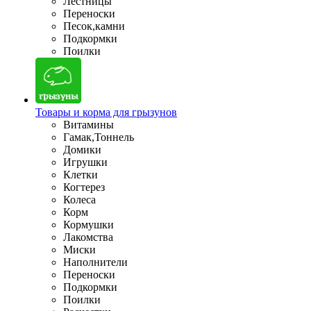
Лестницы
Переноски
Песок,камни
Подкормки
Поилки
Товары и корма для грызунов
Витамины
Гамак,Тоннель
Домики
Игрушки
Клетки
Когтерез
Колеса
Корм
Кормушки
Лакомства
Миски
Наполнители
Переноски
Подкормки
Поилки