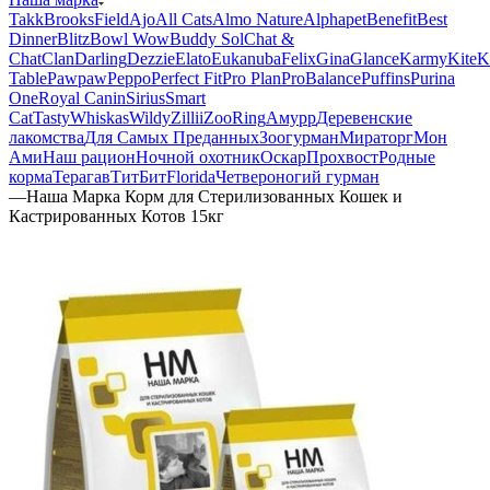
Takk
BrooksField
Ajo
All Cats
Almo Nature
Alphapet
Benefit
Best
Dinner
Blitz
Bowl Wow
Buddy Sol
Chat &
Chat
Clan
Darling
Dezzie
Elato
Eukanuba
Felix
Gina
Glance
Karmy
KiteK
Table
Pawpaw
Peppo
Perfect Fit
Pro Plan
ProBalance
Puffins
Purina
One
Royal Canin
Sirius
Smart
Cat
Tasty
Whiskas
Wildy
Zillii
ZooRing
Амурр
Деревенские
лакомства
Для Самых Преданных
Зоогурман
Мираторг
Мон
Ами
Наш рацион
Ночной охотник
Оскар
Прохвост
Родные
корма
Терагав
ТитБит
Florida
Четвероногий гурман
—
Наша Марка Корм для Стерилизованных Кошек и
Кастрированных Котов 15кг