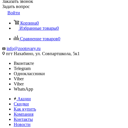
Заказать звонок
Задать вопрос
Войти
Корзина
0
Избранные товары
0
Сравнение товаров
0
info@zootovary.ru
пгт Нахабино, ул. Совпартшкола, 5к1
Вконтакте
Telegram
Одноклассники
Viber
Viber
WhatsApp
Акции
Скидки
Как купить
Компания
Контакты
Новости