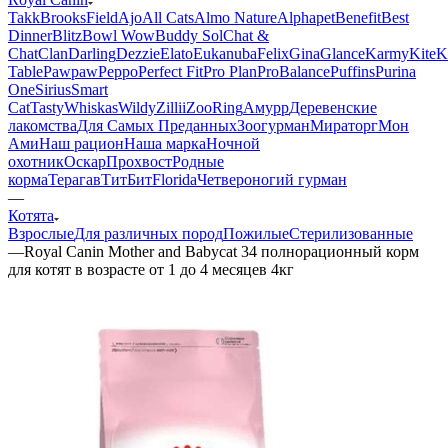
Takk
BrooksField
Ajo
All Cats
Almo Nature
Alphapet
Benefit
Best
Dinner
Blitz
Bowl Wow
Buddy Sol
Chat &
Chat
Clan
Darling
Dezzie
Elato
Eukanuba
Felix
Gina
Glance
Karmy
KiteK
Table
Pawpaw
Peppo
Perfect Fit
Pro Plan
ProBalance
Puffins
Purina
One
Sirius
Smart
Cat
Tasty
Whiskas
Wildy
Zillii
ZooRing
Амурр
Деревенские
лакомства
Для Самых Преданных
Зоогурман
Мираторг
Мон
Ами
Наш рацион
Наша марка
Ночной
охотник
Оскар
Прохвост
Родные
корма
Терагав
ТитБит
Florida
Четвероногий гурман
—
Котята
Взрослые
Для различных пород
Пожилые
Стерилизованные
—
Royal Canin Mother and Babycat 34 полнорационный корм
для котят в возрасте от 1 до 4 месяцев 4кг