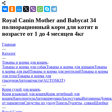
Royal Canin Mother and Babycat 34
полнорационный корм для котят в
возрасте от 1 до 4 месяцев 4кг
Главная
—
Каталог
—
Товары и корма для кошек
Товары и корма для собак
Товары и корма для хорьков
Товары
и корма для рыб
Товары и корма для рептилий
Товары и корма
для птиц
Товары и корма для
грызунов
Автозапчасти(AUTOSKIT)
—
Корм сухой для кошек
Корм влажный для кошек
Корм лечебный для
кошек
Наполнитель
Автокормушки
Аксессуары
Витамины
Домик
от паразитов
Средства по уходу
Тонель
Туалеты, совки
Шлейки
—
Royal Canin