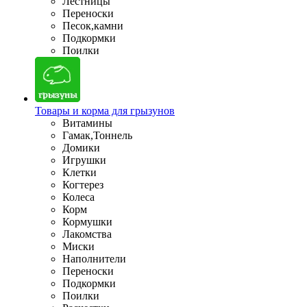
Лестницы
Переноски
Песок,камни
Подкормки
Поилки
Товары и корма для грызунов
Витамины
Гамак,Тоннель
Домики
Игрушки
Клетки
Когтерез
Колеса
Корм
Кормушки
Лакомства
Миски
Наполнители
Переноски
Подкормки
Поилки