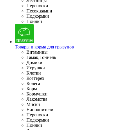
Лестницы
Переноски
Песок,камни
Подкормки
Поилки
Товары и корма для грызунов
Витамины
Гамак,Тоннель
Домики
Игрушки
Клетки
Когтерез
Колеса
Корм
Кормушки
Лакомства
Миски
Наполнители
Переноски
Подкормки
Поилки