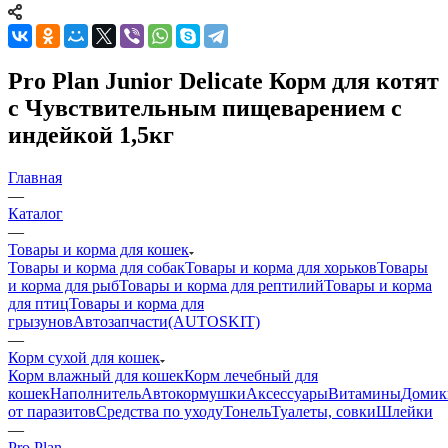
Pro Plan Junior Delicate Корм для котят
с Чувствительным пищеварением с
индейкой 1,5кг
Главная
—
Каталог
—
Товары и корма для кошек
Товары и корма для собак
Товары и корма для хорьков
Товары
и корма для рыб
Товары и корма для рептилий
Товары и корма
для птиц
Товары и корма для
грызунов
Автозапчасти(AUTOSKIT)
—
Корм сухой для кошек
Корм влажный для кошек
Корм лечебный для
кошек
Наполнитель
Автокормушки
Аксессуары
Витамины
Домик
от паразитов
Средства по уходу
Тонель
Туалеты, совки
Шлейки
—
Pro Plan