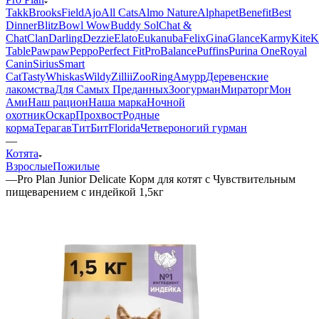
Takk
BrooksField
Ajo
All Cats
Almo Nature
Alphapet
Benefit
Best
Dinner
Blitz
Bowl Wow
Buddy Sol
Chat &
Chat
Clan
Darling
Dezzie
Elato
Eukanuba
Felix
Gina
Glance
Karmy
KiteK
Table
Pawpaw
Peppo
Perfect Fit
ProBalance
Puffins
Purina One
Royal
Canin
Sirius
Smart
Cat
Tasty
Whiskas
Wildy
Zillii
ZooRing
Амурр
Деревенские
лакомства
Для Самых Преданных
Зоогурман
Мираторг
Мон
Ами
Наш рацион
Наша марка
Ночной
охотник
Оскар
Прохвост
Родные
корма
Терагав
ТитБит
Florida
Четвероногий гурман
—
Котята
Взрослые
Пожилые
—
Pro Plan Junior Delicate Корм для котят с Чувствительным
пищеварением с индейкой 1,5кг