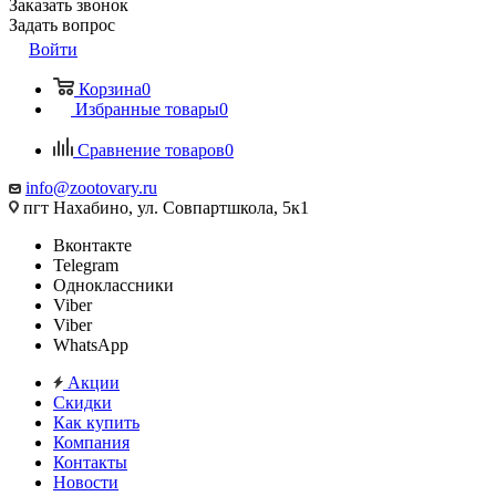
Заказать звонок
Задать вопрос
Войти
Корзина
0
Избранные товары
0
Сравнение товаров
0
info@zootovary.ru
пгт Нахабино, ул. Совпартшкола, 5к1
Вконтакте
Telegram
Одноклассники
Viber
Viber
WhatsApp
Акции
Скидки
Как купить
Компания
Контакты
Новости