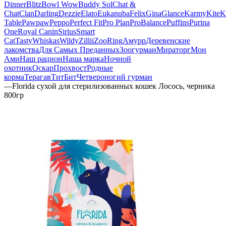
Dinner
Blitz
Bowl Wow
Buddy Sol
Chat &
Chat
Clan
Darling
Dezzie
Elato
Eukanuba
Felix
Gina
Glance
Karmy
KiteK
Table
Pawpaw
Peppo
Perfect Fit
Pro Plan
ProBalance
Puffins
Purina
One
Royal Canin
Sirius
Smart
Cat
Tasty
Whiskas
Wildy
Zillii
ZooRing
Амурр
Деревенские
лакомства
Для Самых Преданных
Зоогурман
Мираторг
Мон
Ами
Наш рацион
Наша марка
Ночной
охотник
Оскар
Прохвост
Родные
корма
Терагав
ТитБит
Четвероногий гурман
—
Florida сухой для стерилизованных кошек Лосось, черника
800гр