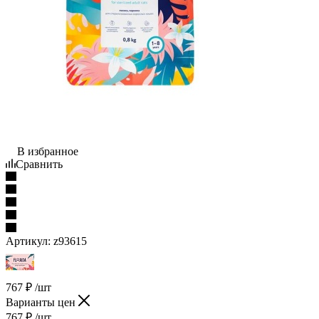
В избранное
Сравнить
Артикул:
z93615
767
₽
/шт
Варианты цен
767
₽
/шт