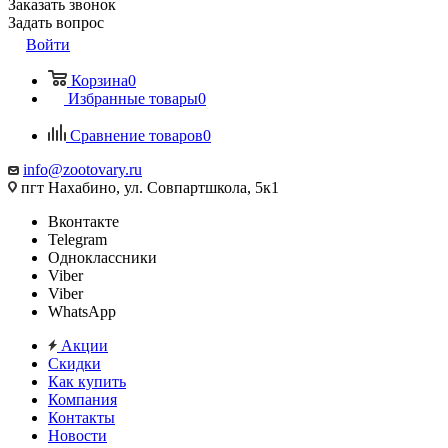
Заказать звонок
Задать вопрос
Войти
Корзина
0
Избранные товары
0
Сравнение товаров
0
info@zootovary.ru
пгт Нахабино, ул. Совпартшкола, 5к1
Вконтакте
Telegram
Одноклассники
Viber
Viber
WhatsApp
Акции
Скидки
Как купить
Компания
Контакты
Новости