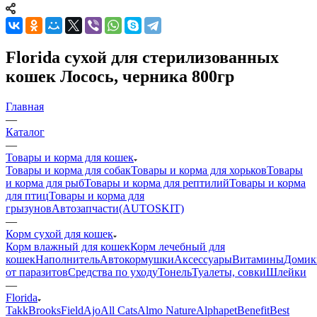
Florida сухой для стерилизованных
кошек Лосось, черника 800гр
Главная
—
Каталог
—
Товары и корма для кошек
Товары и корма для собак
Товары и корма для хорьков
Товары
и корма для рыб
Товары и корма для рептилий
Товары и корма
для птиц
Товары и корма для
грызунов
Автозапчасти(AUTOSKIT)
—
Корм сухой для кошек
Корм влажный для кошек
Корм лечебный для
кошек
Наполнитель
Автокормушки
Аксессуары
Витамины
Домик
от паразитов
Средства по уходу
Тонель
Туалеты, совки
Шлейки
—
Florida
Takk
BrooksField
Ajo
All Cats
Almo Nature
Alphapet
Benefit
Best