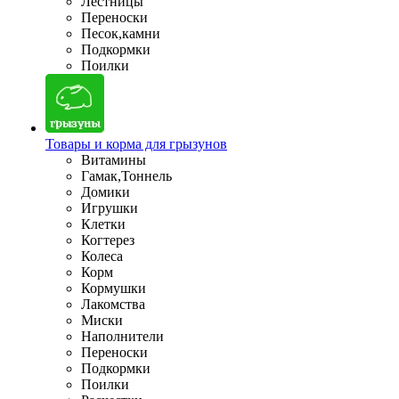
Лестницы
Переноски
Песок,камни
Подкормки
Поилки
Товары и корма для грызунов
Витамины
Гамак,Тоннель
Домики
Игрушки
Клетки
Когтерез
Колеса
Корм
Кормушки
Лакомства
Миски
Наполнители
Переноски
Подкормки
Поилки