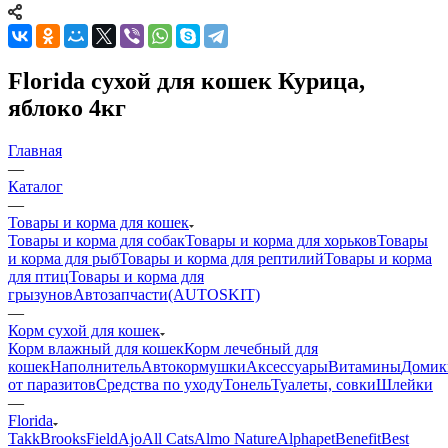
Florida сухой для кошек Курица,
яблоко 4кг
Главная
—
Каталог
—
Товары и корма для кошек
Товары и корма для собак
Товары и корма для хорьков
Товары
и корма для рыб
Товары и корма для рептилий
Товары и корма
для птиц
Товары и корма для
грызунов
Автозапчасти(AUTOSKIT)
—
Корм сухой для кошек
Корм влажный для кошек
Корм лечебный для
кошек
Наполнитель
Автокормушки
Аксессуары
Витамины
Домик
от паразитов
Средства по уходу
Тонель
Туалеты, совки
Шлейки
—
Florida
Takk
BrooksField
Ajo
All Cats
Almo Nature
Alphapet
Benefit
Best