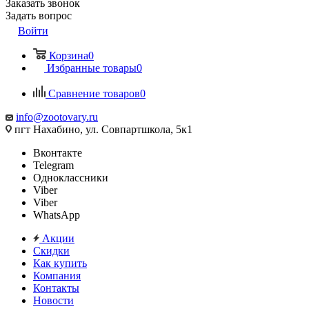
Заказать звонок
Задать вопрос
Войти
Корзина
0
Избранные товары
0
Сравнение товаров
0
info@zootovary.ru
пгт Нахабино, ул. Совпартшкола, 5к1
Вконтакте
Telegram
Одноклассники
Viber
Viber
WhatsApp
Акции
Скидки
Как купить
Компания
Контакты
Новости