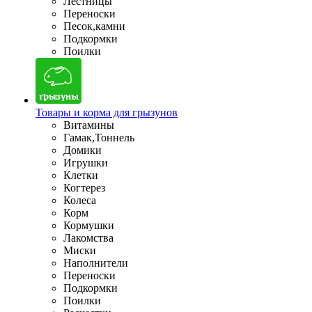
Лестницы
Переноски
Песок,камни
Подкормки
Поилки
Товары и корма для грызунов
Витамины
Гамак,Тоннель
Домики
Игрушки
Клетки
Когтерез
Колеса
Корм
Кормушки
Лакомства
Миски
Наполнители
Переноски
Подкормки
Поилки