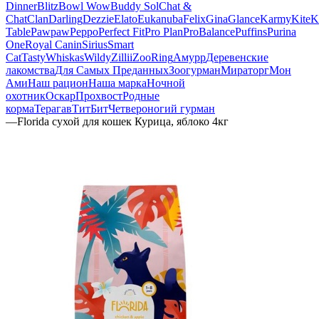
Dinner
Blitz
Bowl Wow
Buddy Sol
Chat &
Chat
Clan
Darling
Dezzie
Elato
Eukanuba
Felix
Gina
Glance
Karmy
KiteK
Table
Pawpaw
Peppo
Perfect Fit
Pro Plan
ProBalance
Puffins
Purina
One
Royal Canin
Sirius
Smart
Cat
Tasty
Whiskas
Wildy
Zillii
ZooRing
Амурр
Деревенские
лакомства
Для Самых Преданных
Зоогурман
Мираторг
Мон
Ами
Наш рацион
Наша марка
Ночной
охотник
Оскар
Прохвост
Родные
корма
Терагав
ТитБит
Четвероногий гурман
—
Florida сухой для кошек Курица, яблоко 4кг