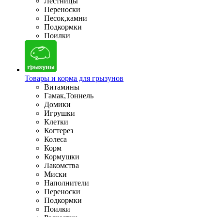
Лестницы
Переноски
Песок,камни
Подкормки
Поилки
Товары и корма для грызунов
Витамины
Гамак,Тоннель
Домики
Игрушки
Клетки
Когтерез
Колеса
Корм
Кормушки
Лакомства
Миски
Наполнители
Переноски
Подкормки
Поилки