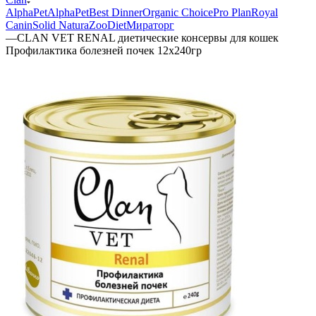
AlphaPet
AlphaPet
Best Dinner
Organic Сhoice
Pro Plan
Royal
Canin
Solid Natura
ZooDiet
Мираторг
—
CLAN VET RENAL диетические консервы для кошек
Профилактика болезней почек 12х240гр