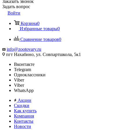
Заказать звонок
Задать вопрос
Войти
Корзина
0
Избранные товары
0
Сравнение товаров
0
info@zootovary.ru
пгт Нахабино, ул. Совпартшкола, 5к1
Вконтакте
Telegram
Одноклассники
Viber
Viber
WhatsApp
Акции
Скидки
Как купить
Компания
Контакты
Новости