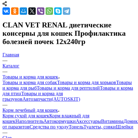
CLAN VET RENAL диетические
консервы для кошек Профилактика
болезней почек 12х240гр
Главная
—
Каталог
—
Товары и корма для кошек
Товары и корма для собак
Товары и корма для хорьков
Товары
и корма для рыб
Товары и корма для рептилий
Товары и корма
для птиц
Товары и корма для
грызунов
Автозапчасти(AUTOSKIT)
—
Корм лечебный для кошек
Корм сухой для кошек
Корм влажный для
кошек
Наполнитель
Автокормушки
Аксессуары
Витамины
Домик
от паразитов
Средства по уходу
Тонель
Туалеты, совки
Шлейки
—
Clan