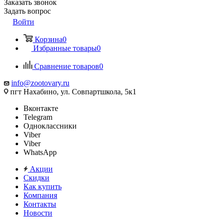
Заказать звонок
Задать вопрос
Войти
Корзина
0
Избранные товары
0
Сравнение товаров
0
info@zootovary.ru
пгт Нахабино, ул. Совпартшкола, 5к1
Вконтакте
Telegram
Одноклассники
Viber
Viber
WhatsApp
Акции
Скидки
Как купить
Компания
Контакты
Новости