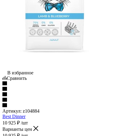
В избранное
Сравнить
Артикул:
z104884
Best Dinner
10 925
₽
/шт
Варианты цен
10 925
₽
/шт