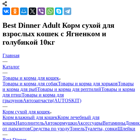
Best Dinner Adult Корм сухой для
взрослых кошек с Ягненком и
голубикой 10кг
Главная
—
Каталог
—
Товары и корма для кошек
Товары и корма для собак
Товары и корма для хорьков
Товары
и корма для рыб
Товары и корма для рептилий
Товары и корма
для птиц
Товары и корма для
грызунов
Автозапчасти(AUTOSKIT)
—
Корм сухой для кошек
Корм влажный для кошек
Корм лечебный для
кошек
Наполнитель
Автокормушки
Аксессуары
Витамины
Домик
от паразитов
Средства по уходу
Тонель
Туалеты, совки
Шлейки
—
Best Dinner