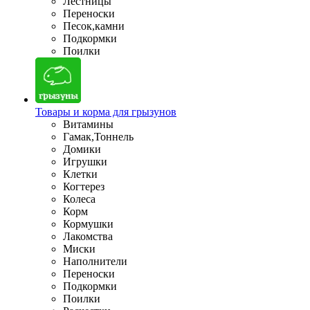
Лестницы
Переноски
Песок,камни
Подкормки
Поилки
Товары и корма для грызунов
Витамины
Гамак,Тоннель
Домики
Игрушки
Клетки
Когтерез
Колеса
Корм
Кормушки
Лакомства
Миски
Наполнители
Переноски
Подкормки
Поилки