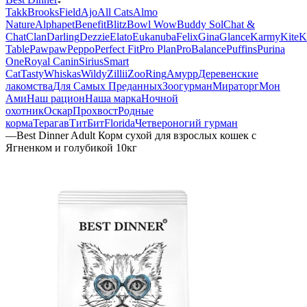
Takk
BrooksField
Ajo
All Cats
Almo
Nature
Alphapet
Benefit
Blitz
Bowl Wow
Buddy Sol
Chat &
Chat
Clan
Darling
Dezzie
Elato
Eukanuba
Felix
Gina
Glance
Karmy
KiteK
Table
Pawpaw
Peppo
Perfect Fit
Pro Plan
ProBalance
Puffins
Purina
One
Royal Canin
Sirius
Smart
Cat
Tasty
Whiskas
Wildy
Zillii
ZooRing
Амурр
Деревенские
лакомства
Для Самых Преданных
Зоогурман
Мираторг
Мон
Ами
Наш рацион
Наша марка
Ночной
охотник
Оскар
Прохвост
Родные
корма
Терагав
ТитБит
Florida
Четвероногий гурман
—
Best Dinner Adult Корм сухой для взрослых кошек с
Ягненком и голубикой 10кг