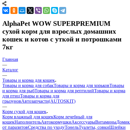
AlphaPet WOW SUPERPREMIUM
сухой корм для взрослых домашних
кошек и котов с уткой и потрошками
7кг
Главная
—
Каталог
—
Товары и корма для кошек
Товары и корма для собак
Товары и корма для хорьков
Товары
и корма для рыб
Товары и корма для рептилий
Товары и корма
для птиц
Товары и корма для
грызунов
Автозапчасти(AUTOSKIT)
—
Корм сухой для кошек
Корм влажный для кошек
Корм лечебный для
кошек
Наполнитель
Автокормушки
Аксессуары
Витамины
Домик
от паразитов
Средства по уходу
Тонель
Туалеты, совки
Шлейки