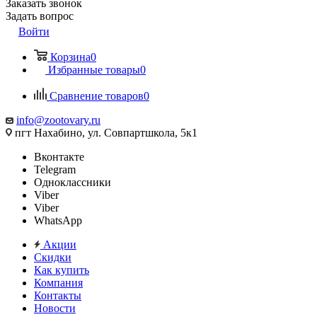
Заказать звонок
Задать вопрос
Войти
Корзина
0
Избранные товары
0
Сравнение товаров
0
info@zootovary.ru
пгт Нахабино, ул. Совпартшкола, 5к1
Вконтакте
Telegram
Одноклассники
Viber
Viber
WhatsApp
Акции
Скидки
Как купить
Компания
Контакты
Новости