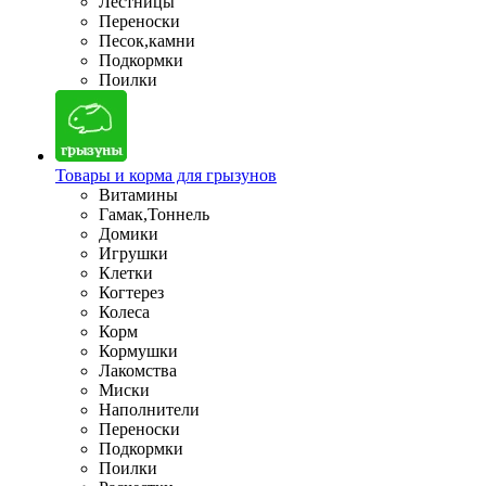
Лестницы
Переноски
Песок,камни
Подкормки
Поилки
Товары и корма для грызунов
Витамины
Гамак,Тоннель
Домики
Игрушки
Клетки
Когтерез
Колеса
Корм
Кормушки
Лакомства
Миски
Наполнители
Переноски
Подкормки
Поилки