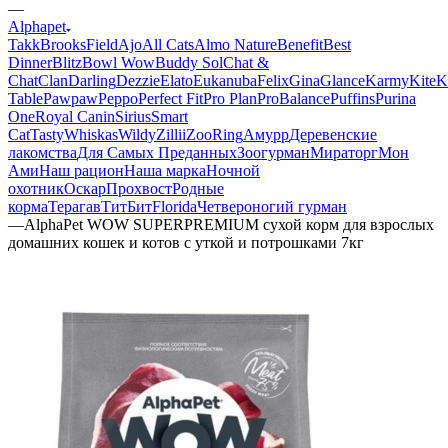
—
Alphapet
Takk
BrooksField
Ajo
All Cats
Almo Nature
Benefit
Best
Dinner
Blitz
Bowl Wow
Buddy Sol
Chat &
Chat
Clan
Darling
Dezzie
Elato
Eukanuba
Felix
Gina
Glance
Karmy
KiteK
Table
Pawpaw
Peppo
Perfect Fit
Pro Plan
ProBalance
Puffins
Purina
One
Royal Canin
Sirius
Smart
Cat
Tasty
Whiskas
Wildy
Zillii
ZooRing
Амурр
Деревенские
лакомства
Для Самых Преданных
Зоогурман
Мираторг
Мон
Ами
Наш рацион
Наша марка
Ночной
охотник
Оскар
Прохвост
Родные
корма
Терагав
ТитБит
Florida
Четвероногий гурман
—
AlphaPet WOW SUPERPREMIUM сухой корм для взрослых
домашних кошек и котов с уткой и потрошками 7кг