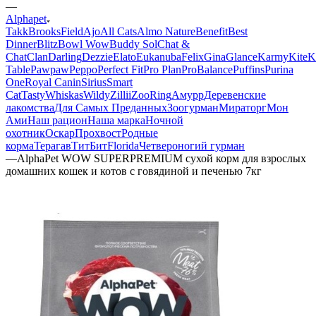
—
Alphapet
Takk
BrooksField
Ajo
All Cats
Almo Nature
Benefit
Best
Dinner
Blitz
Bowl Wow
Buddy Sol
Chat &
Chat
Clan
Darling
Dezzie
Elato
Eukanuba
Felix
Gina
Glance
Karmy
KiteK
Table
Pawpaw
Peppo
Perfect Fit
Pro Plan
ProBalance
Puffins
Purina
One
Royal Canin
Sirius
Smart
Cat
Tasty
Whiskas
Wildy
Zillii
ZooRing
Амурр
Деревенские
лакомства
Для Самых Преданных
Зоогурман
Мираторг
Мон
Ами
Наш рацион
Наша марка
Ночной
охотник
Оскар
Прохвост
Родные
корма
Терагав
ТитБит
Florida
Четвероногий гурман
—
AlphaPet WOW SUPERPREMIUM сухой корм для взрослых
домашних кошек и котов c говядиной и печенью 7кг