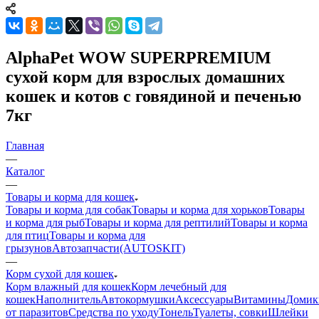
AlphaPet WOW SUPERPREMIUM
сухой корм для взрослых домашних
кошек и котов c говядиной и печенью
7кг
Главная
—
Каталог
—
Товары и корма для кошек
Товары и корма для собак
Товары и корма для хорьков
Товары
и корма для рыб
Товары и корма для рептилий
Товары и корма
для птиц
Товары и корма для
грызунов
Автозапчасти(AUTOSKIT)
—
Корм сухой для кошек
Корм влажный для кошек
Корм лечебный для
кошек
Наполнитель
Автокормушки
Аксессуары
Витамины
Домик
от паразитов
Средства по уходу
Тонель
Туалеты, совки
Шлейки