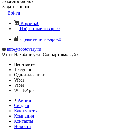
Заказать звонок
Задать вопрос
Войти
Корзина
0
Избранные товары
0
Сравнение товаров
0
info@zootovary.ru
пгт Нахабино, ул. Совпартшкола, 5к1
Вконтакте
Telegram
Одноклассники
Viber
Viber
WhatsApp
Акции
Скидки
Как купить
Компания
Контакты
Новости