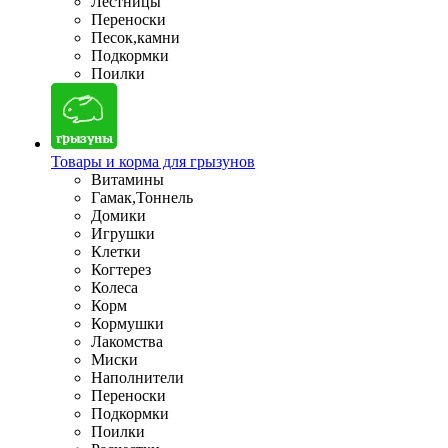
Лестницы
Переноски
Песок,камни
Подкормки
Поилки
Товары и корма для грызунов
Витамины
Гамак,Тоннель
Домики
Игрушки
Клетки
Когтерез
Колеса
Корм
Кормушки
Лакомства
Миски
Наполнители
Переноски
Подкормки
Поилки