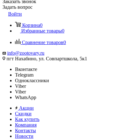
Заказать звонок
Задать вопрос
Войти
Корзина
0
Избранные товары
0
Сравнение товаров
0
info@zootovary.ru
пгт Нахабино, ул. Совпартшкола, 5к1
Вконтакте
Telegram
Одноклассники
Viber
Viber
WhatsApp
Акции
Скидки
Как купить
Компания
Контакты
Новости