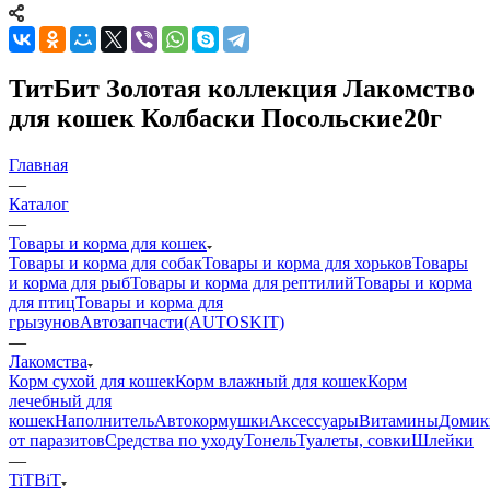
ТитБит Золотая коллекция Лакомство
для кошек Колбаски Посольские20г
Главная
—
Каталог
—
Товары и корма для кошек
Товары и корма для собак
Товары и корма для хорьков
Товары
и корма для рыб
Товары и корма для рептилий
Товары и корма
для птиц
Товары и корма для
грызунов
Автозапчасти(AUTOSKIT)
—
Лакомства
Корм сухой для кошек
Корм влажный для кошек
Корм
лечебный для
кошек
Наполнитель
Автокормушки
Аксессуары
Витамины
Домик
от паразитов
Средства по уходу
Тонель
Туалеты, совки
Шлейки
—
TiTBiT