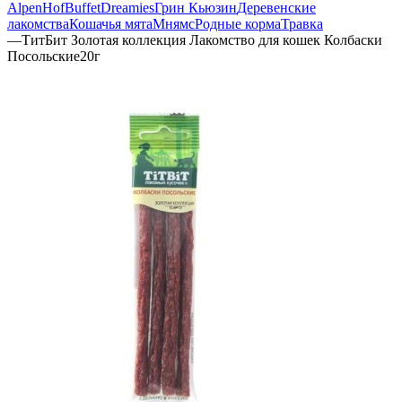
AlpenHof
Buffet
Dreamies
Грин Кьюзин
Деревенские
лакомства
Кошачья мята
Мнямс
Родные корма
Травка
—
ТитБит Золотая коллекция Лакомство для кошек Колбаски
Посольские20г