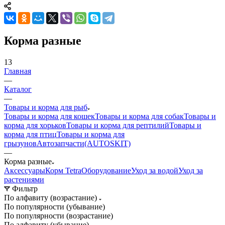
Корма разные
13
Главная
—
Каталог
—
Товары и корма для рыб
Товары и корма для кошек
Товары и корма для собак
Товары и
корма для хорьков
Товары и корма для рептилий
Товары и
корма для птиц
Товары и корма для
грызунов
Автозапчасти(AUTOSKIT)
—
Корма разные
Аксессуары
Корм Tetra
Оборудование
Уход за водой
Уход за
растениями
Фильтр
По алфавиту (возрастание)
По популярности (убывание)
По популярности (возрастание)
По алфавиту (убывание)