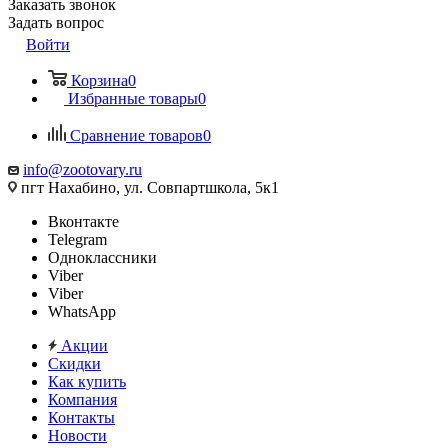
Заказать звонок
Задать вопрос
Войти
Корзина
0
Избранные товары
0
Сравнение товаров
0
info@zootovary.ru
пгт Нахабино, ул. Совпартшкола, 5к1
Вконтакте
Telegram
Одноклассники
Viber
Viber
WhatsApp
Акции
Скидки
Как купить
Компания
Контакты
Новости