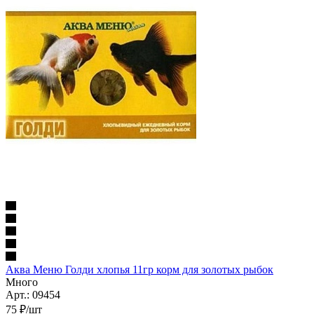
Аква Меню Голди хлопья 11гр корм для золотых рыбок
Много
Арт.: 09454
75
₽
/шт