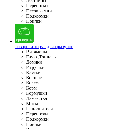
Лестницы
Переноски
Песок,камни
Подкормки
Поилки
Товары и корма для грызунов
Витамины
Гамак,Тоннель
Домики
Игрушки
Клетки
Когтерез
Колеса
Корм
Кормушки
Лакомства
Миски
Наполнители
Переноски
Подкормки
Поилки