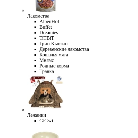
Лакомства
AlpenHof
Buffet
Dreamies
TiTBiT
Грин Кьюзин
Деревенские лакомства
Кошачья мята
Мнямс
Родные корма
Травка
Лежанки
GiGwi