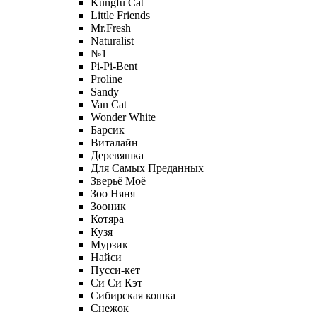
Kungfu Cat
Little Friends
Mr.Fresh
Naturalist
№1
Pi-Pi-Bent
Proline
Sandy
Van Cat
Wonder White
Барсик
Виталайн
Деревяшка
Для Самых Преданных
Зверьё Моё
Зоо Няня
Зооник
Котяра
Кузя
Мурзик
Найси
Пусси-кет
Си Си Кэт
Сибирская кошка
Снежок