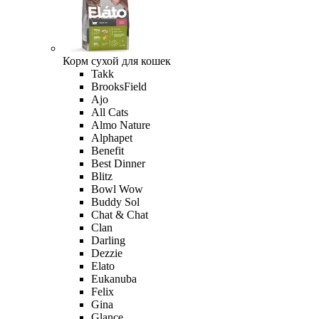
Корм сухой для кошек
Takk
BrooksField
Ajo
All Cats
Almo Nature
Alphapet
Benefit
Best Dinner
Blitz
Bowl Wow
Buddy Sol
Chat & Chat
Clan
Darling
Dezzie
Elato
Eukanuba
Felix
Gina
Glance