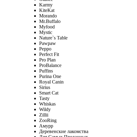
Karmy
KiteKat
Morando
Mr.Buffalo
Myfood
Mystic
Nature`s Table
Pawpaw
Peppo
Perfect Fit
Pro Plan
ProBalance
Puffins
Purina One
Royal Canin
Sirius
Smart Cat
Tasty
Whiskas
Wildy
Zillii
ZooRing
Амурр
Деревенские лакомства
Для Самых Преданных