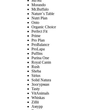
Mi-Мi
Morando
Mr.Buffalo
Nature`s Table
Nutri Plan
Onto
Organic Сhoice
Perfect Fit
Prime
Pro Plan
ProBalance
ProLapa
Puffins
Purina One
Royal Canin
Rush
Sheba
Sirius
Solid Natura
Зоогурман
Tasty
VitAnimals
Whiskas
Zillii
Амурр