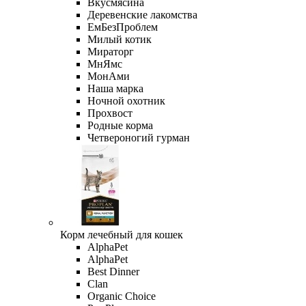
Вкусмясина
Деревенские лакомства
ЕмБезПроблем
Милый котик
Мираторг
МнЯмс
МонАми
Наша марка
Ночной охотник
Прохвост
Родные корма
Четвероногий гурман
Корм лечебный для кошек
AlphaPet
AlphaPet
Best Dinner
Clan
Organic Сhoice