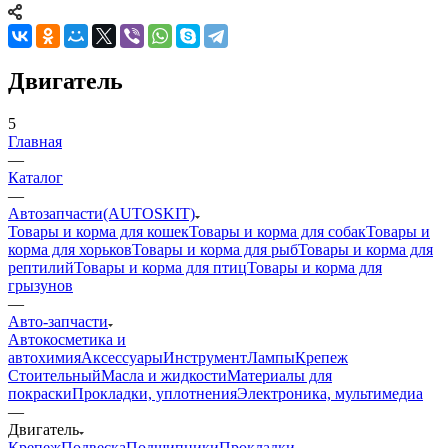
Двигатель
5
Главная
—
Каталог
—
Автозапчасти(AUTOSKIT)
Товары и корма для кошек
Товары и корма для собак
Товары и
корма для хорьков
Товары и корма для рыб
Товары и корма для
рептилий
Товары и корма для птиц
Товары и корма для
грызунов
—
Авто-запчасти
Автокосметика и
автохимия
Аксессуары
Инструмент
Лампы
Крепеж
Стоительный
Масла и жидкости
Материалы для
покраски
Прокладки, уплотнения
Электроника, мультимедиа
—
Двигатель
Крепеж
Подвеска
Подшипники
Прокладки,