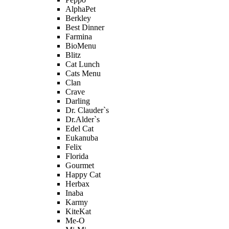
AlphaPet
Berkley
Best Dinner
Farmina
BioMenu
Blitz
Cat Lunch
Cats Menu
Clan
Crave
Darling
Dr. Clauder`s
Dr.Alder`s
Edel Cat
Eukanuba
Felix
Florida
Gourmet
Happy Cat
Herbax
Inaba
Karmy
KiteKat
Me-O