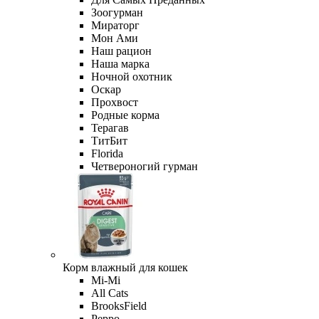
Зоогурман
Мираторг
Мон Ами
Наш рацион
Наша марка
Ночной охотник
Оскар
Прохвост
Родные корма
Терагав
ТитБит
Florida
Четвероногий гурман
Корм влажный для кошек
Mi-Мi
All Cats
BrooksField
Peppo