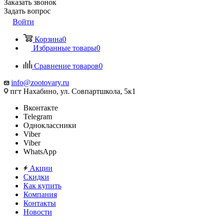
Заказать звонок
Задать вопрос
Войти
Корзина
0
Избранные товары
0
Сравнение товаров
0
info@zootovary.ru
пгт Нахабино, ул. Совпартшкола, 5к1
Вконтакте
Telegram
Одноклассники
Viber
Viber
WhatsApp
Акции
Скидки
Как купить
Компания
Контакты
Новости