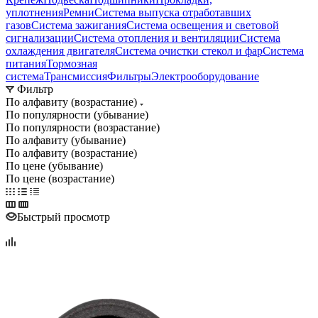
уплотнения
Ремни
Система выпуска отработавших
газов
Система зажигания
Система освещения и световой
сигнализации
Система отопления и вентиляции
Система
охлаждения двигателя
Система очистки стекол и фар
Система
питания
Тормозная
система
Трансмиссия
Фильтры
Электрооборудование
Фильтр
По алфавиту (возрастание)
По популярности (убывание)
По популярности (возрастание)
По алфавиту (убывание)
По алфавиту (возрастание)
По цене (убывание)
По цене (возрастание)
Быстрый просмотр