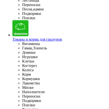
Лестницы
Переноски
Песок,камни
Подкормки
Поилки
Товары и корма для грызунов
Витамины
Гамак,Тоннель
Домики
Игрушки
Клетки
Когтерез
Колеса
Корм
Кормушки
Лакомства
Миски
Наполнители
Переноски
Подкормки
Поилки