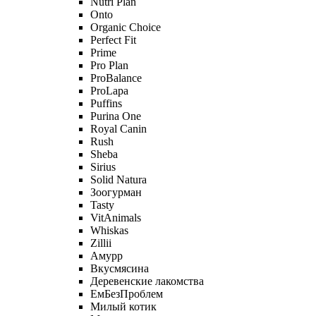
Nutri Plan
Onto
Organic Сhoice
Perfect Fit
Prime
Pro Plan
ProBalance
ProLapa
Puffins
Purina One
Royal Canin
Rush
Sheba
Sirius
Solid Natura
Зоогурман
Tasty
VitAnimals
Whiskas
Zillii
Амурр
Вкусмясина
Деревенские лакомства
ЕмБезПроблем
Милый котик