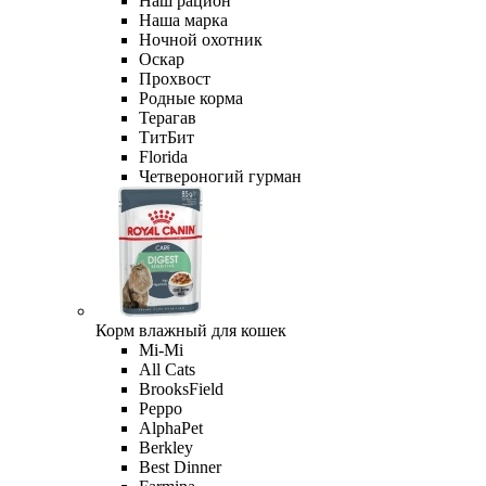
Наш рацион
Наша марка
Ночной охотник
Оскар
Прохвост
Родные корма
Терагав
ТитБит
Florida
Четвероногий гурман
Корм влажный для кошек
Mi-Мi
All Cats
BrooksField
Peppo
AlphaPet
Berkley
Best Dinner