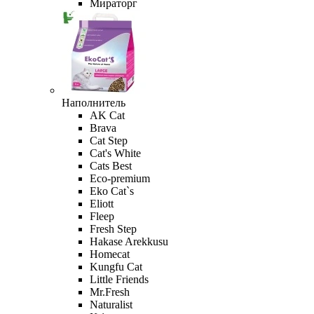
Мираторг
Наполнитель
AK Cat
Brava
Cat Step
Cat's White
Cats Best
Eco-premium
Eko Cat`s
Eliott
Fleep
Fresh Step
Hakase Arekkusu
Homecat
Kungfu Cat
Little Friends
Mr.Fresh
Naturalist