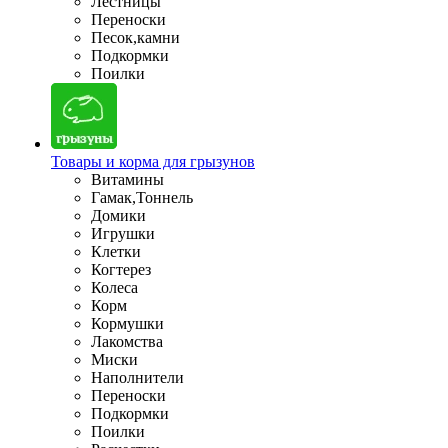
Лестницы
Переноски
Песок,камни
Подкормки
Поилки
Товары и корма для грызунов
Витамины
Гамак,Тоннель
Домики
Игрушки
Клетки
Когтерез
Колеса
Корм
Кормушки
Лакомства
Миски
Наполнители
Переноски
Подкормки
Поилки