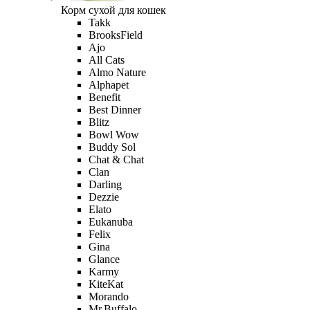
Корм сухой для кошек
Takk
BrooksField
Ajo
All Cats
Almo Nature
Alphapet
Benefit
Best Dinner
Blitz
Bowl Wow
Buddy Sol
Chat & Chat
Clan
Darling
Dezzie
Elato
Eukanuba
Felix
Gina
Glance
Karmy
KiteKat
Morando
Mr.Buffalo