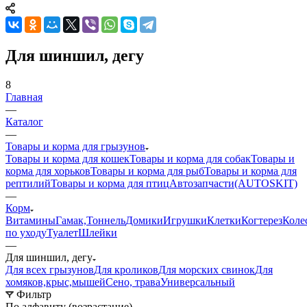
Для шиншил, дегу
8
Главная
—
Каталог
—
Товары и корма для грызунов
Товары и корма для кошек
Товары и корма для собак
Товары и
корма для хорьков
Товары и корма для рыб
Товары и корма для
рептилий
Товары и корма для птиц
Автозапчасти(AUTOSKIT)
—
Корм
Витамины
Гамак,Тоннель
Домики
Игрушки
Клетки
Когтерез
Коле
по уходу
Туалет
Шлейки
—
Для шиншил, дегу
Для всех грызунов
Для кроликов
Для морских свинок
Для
хомяков,крыс,мышей
Сено, трава
Универсальный
Фильтр
По алфавиту (возрастание)