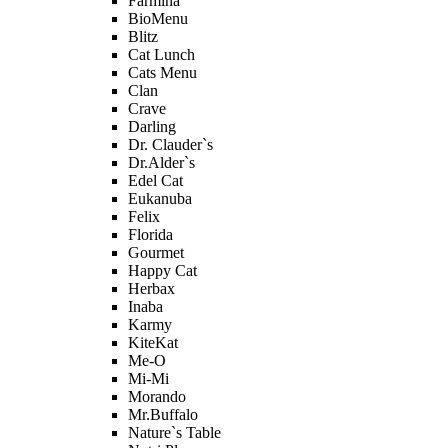
Farmina
BioMenu
Blitz
Cat Lunch
Cats Menu
Clan
Crave
Darling
Dr. Clauder`s
Dr.Alder`s
Edel Cat
Eukanuba
Felix
Florida
Gourmet
Happy Cat
Herbax
Inaba
Karmy
KiteKat
Me-O
Mi-Мi
Morando
Mr.Buffalo
Nature`s Table