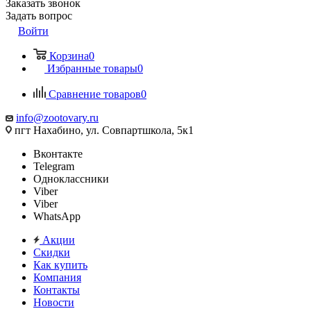
Заказать звонок
Задать вопрос
Войти
Корзина
0
Избранные товары
0
Сравнение товаров
0
info@zootovary.ru
пгт Нахабино, ул. Совпартшкола, 5к1
Вконтакте
Telegram
Одноклассники
Viber
Viber
WhatsApp
Акции
Скидки
Как купить
Компания
Контакты
Новости