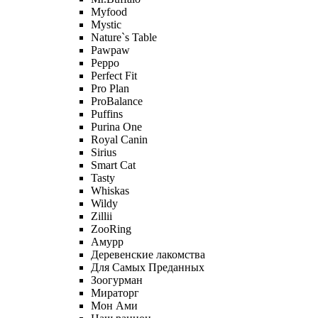
Myfood
Mystic
Nature`s Table
Pawpaw
Peppo
Perfect Fit
Pro Plan
ProBalance
Puffins
Purina One
Royal Canin
Sirius
Smart Cat
Tasty
Whiskas
Wildy
Zillii
ZooRing
Амурр
Деревенские лакомства
Для Самых Преданных
Зоогурман
Мираторг
Мон Ами