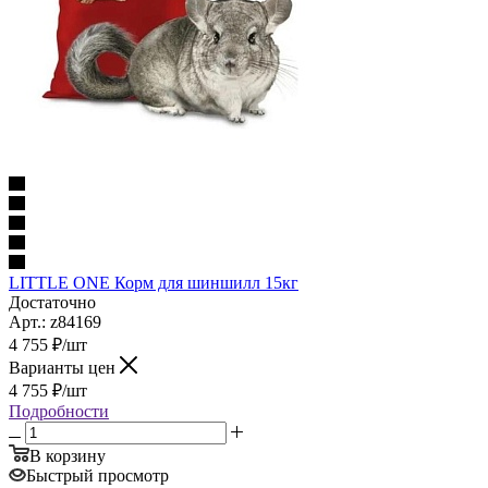
LITTLE ONE Корм для шиншилл 15кг
Достаточно
Арт.: z84169
4 755
₽
/шт
Варианты цен
4 755
₽
/шт
Подробности
В корзину
Быстрый просмотр