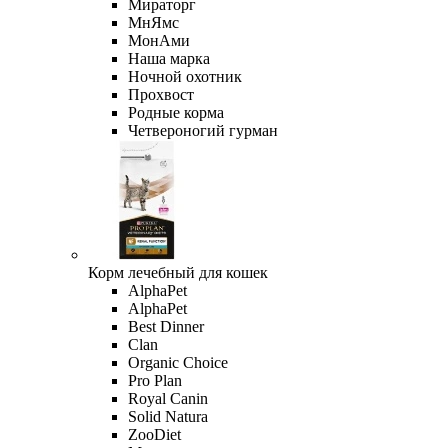
Мираторг
МнЯмс
МонАми
Наша марка
Ночной охотник
Прохвост
Родные корма
Четвероногий гурман
Корм лечебный для кошек
AlphaPet
AlphaPet
Best Dinner
Clan
Organic Сhoice
Pro Plan
Royal Canin
Solid Natura
ZooDiet