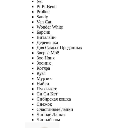
№1
Pi-Pi-Bent
Proline
Sandy
Van Cat
Wonder White
Барсик
Виталайн
Деревяшка
Для Самых Преданных
Зверьё Моё
Зоо Няня
Зооник
Котяра
Кузя
Мурзик
Найси
Пусси-кет
Си Си Кэт
Сибирская кошка
Снежок
Счастливые лапки
Чистые Лапки
Чистый том