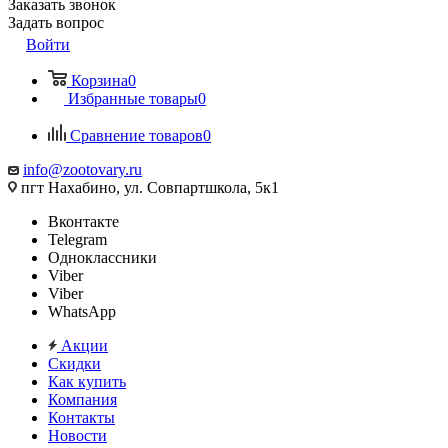
Заказать звонок
Задать вопрос
Войти
Корзина
0
Избранные товары
0
Сравнение товаров
0
info@zootovary.ru
пгт Нахабино, ул. Совпартшкола, 5к1
Вконтакте
Telegram
Одноклассники
Viber
Viber
WhatsApp
Акции
Скидки
Как купить
Компания
Контакты
Новости