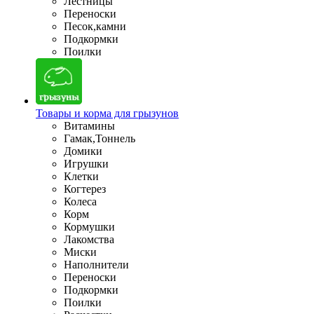
Лестницы
Переноски
Песок,камни
Подкормки
Поилки
Товары и корма для грызунов
Витамины
Гамак,Тоннель
Домики
Игрушки
Клетки
Когтерез
Колеса
Корм
Кормушки
Лакомства
Миски
Наполнители
Переноски
Подкормки
Поилки