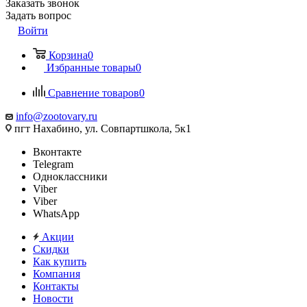
Заказать звонок
Задать вопрос
Войти
Корзина
0
Избранные товары
0
Сравнение товаров
0
info@zootovary.ru
пгт Нахабино, ул. Совпартшкола, 5к1
Вконтакте
Telegram
Одноклассники
Viber
Viber
WhatsApp
Акции
Скидки
Как купить
Компания
Контакты
Новости