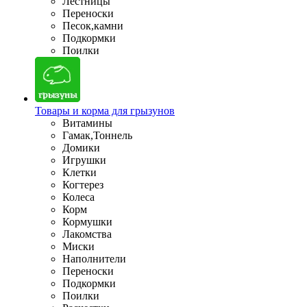
Лестницы
Переноски
Песок,камни
Подкормки
Поилки
Товары и корма для грызунов
Витамины
Гамак,Тоннель
Домики
Игрушки
Клетки
Когтерез
Колеса
Корм
Кормушки
Лакомства
Миски
Наполнители
Переноски
Подкормки
Поилки