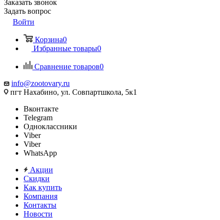
Заказать звонок
Задать вопрос
Войти
Корзина
0
Избранные товары
0
Сравнение товаров
0
info@zootovary.ru
пгт Нахабино, ул. Совпартшкола, 5к1
Вконтакте
Telegram
Одноклассники
Viber
Viber
WhatsApp
Акции
Скидки
Как купить
Компания
Контакты
Новости