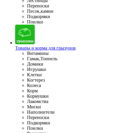
Лестницы
Переноски
Песок,камни
Подкормки
Поилки
Товары и корма для грызунов
Витамины
Гамак,Тоннель
Домики
Игрушки
Клетки
Когтерез
Колеса
Корм
Кормушки
Лакомства
Миски
Наполнители
Переноски
Подкормки
Поилки