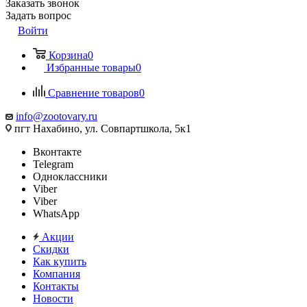
Заказать звонок
Задать вопрос
Войти
Корзина
0
Избранные товары
0
Сравнение товаров
0
info@zootovary.ru
пгт Нахабино, ул. Совпартшкола, 5к1
Вконтакте
Telegram
Одноклассники
Viber
Viber
WhatsApp
Акции
Скидки
Как купить
Компания
Контакты
Новости