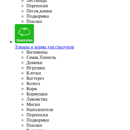
Лестницы
Переноски
Песок,камни
Подкормки
Поилки
Товары и корма для грызунов
Витамины
Гамак,Тоннель
Домики
Игрушки
Клетки
Когтерез
Колеса
Корм
Кормушки
Лакомства
Миски
Наполнители
Переноски
Подкормки
Поилки